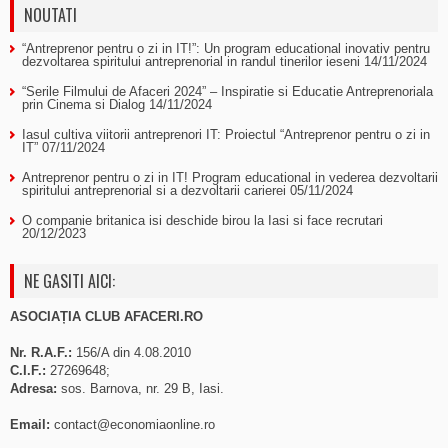
NOUTATI
“Antreprenor pentru o zi in IT!”: Un program educational inovativ pentru
dezvoltarea spiritului antreprenorial in randul tinerilor ieseni
14/11/2024
“Serile Filmului de Afaceri 2024” – Inspiratie si Educatie Antreprenoriala
prin Cinema si Dialog
14/11/2024
Iasul cultiva viitorii antreprenori IT: Proiectul “Antreprenor pentru o zi in
IT”
07/11/2024
Antreprenor pentru o zi in IT! Program educational in vederea dezvoltarii
spiritului antreprenorial si a dezvoltarii carierei
05/11/2024
O companie britanica isi deschide birou la Iasi si face recrutari
20/12/2023
NE GASITI AICI:
ASOCIAȚIA CLUB AFACERI.RO
Nr. R.A.F.:
156/A din 4.08.2010
C.I.F.:
27269648;
Adresa:
sos. Barnova, nr. 29 B, Iasi.
Email:
contact@economiaonline.ro