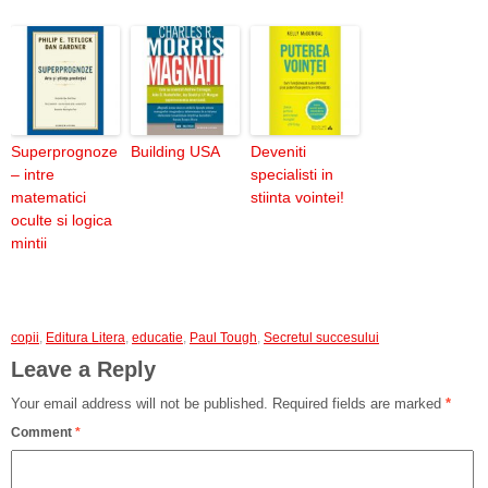
Superprognoze
Building USA
Deveniti
– intre
specialisti in
matematici
stiinta vointei!
oculte si logica
mintii
copii
,
Editura Litera
,
educatie
,
Paul Tough
,
Secretul succesului
Leave a Reply
Your email address will not be published.
Required fields are marked
*
Comment
*