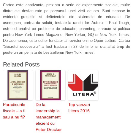
Cartea este captivanta, prezinta o serie de experimente sociale, multe
dintre ele desfasurate pe parcursul unei vieti de om. Sunt scoase in
evidente greselile si deficientele din sistemele de educatie. De
asemenea, cartea da solutii, testate la randul lor. Autorul – Paul Tough,
este editorialist pe probleme de educatie, parenting, saracie si politica
pentru New York Times Magazine, New Yorker, GQ si New York Times.
De asemenea, este editor fondator al revistei online Open Letters. Cartea
“Secretul succesului” a fost tradusa in 27 de limbi si s-a aflat timp de
peste un an pe lista de bestselleruri New York Times.
Related Posts
Paradisurile
De la
Top vanzari
fiscale – a fi
leadership la
Litera 2016
sau a nu fi?
management
eficient cu
Peter Drucker