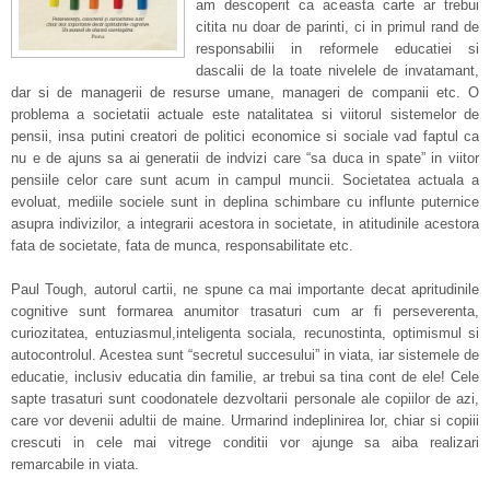
am descoperit ca aceasta carte ar trebui
citita nu doar de parinti, ci in primul rand de
responsabilii in reformele educatiei si
dascalii de la toate nivelele de invatamant,
dar si de managerii de resurse umane, manageri de companii etc. O
problema a societatii actuale este natalitatea si viitorul sistemelor de
pensii, insa putini creatori de politici economice si sociale vad faptul ca
nu e de ajuns sa ai generatii de indvizi care “sa duca in spate” in viitor
pensiile celor care sunt acum in campul muncii. Societatea actuala a
evoluat, mediile sociele sunt in deplina schimbare cu influnte puternice
asupra indivizilor, a integrarii acestora in societate, in atitudinile acestora
fata de societate, fata de munca, responsabilitate etc.
Paul Tough, autorul cartii, ne spune ca mai importante decat apritudinile
cognitive sunt formarea anumitor trasaturi cum ar fi perseverenta,
curiozitatea, entuziasmul,inteligenta sociala, recunostinta, optimismul si
autocontrolul. Acestea sunt “secretul succesului” in viata, iar sistemele de
educatie, inclusiv educatia din familie, ar trebui sa tina cont de ele! Cele
sapte trasaturi sunt coodonatele dezvoltarii personale ale copiilor de azi,
care vor devenii adultii de maine. Urmarind indeplinirea lor, chiar si copiii
crescuti in cele mai vitrege conditii vor ajunge sa aiba realizari
remarcabile in viata.