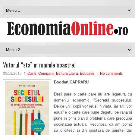
Viitorul “sta” in mainile noastre!
30/12/2015
Carte
,
Companii
,
Editura Litera
,
Educatie
No comments
Bogdan CAPRARU
Desi pare o carte care nu are legatura cu
domeniul economic, “Secretul succesului.
De ce unii copii vor reusi in viata, iar altii vor
esua” e o carte care pune degetul pe rana si
pune in prim plan o problema care preocupa
societatea actuala. Recunosc ca am pornit
sa o citesc si din ipostaza de parinte, dar