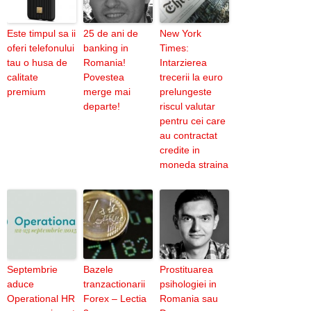
Este timpul sa ii
25 de ani de
New York
oferi telefonului
banking in
Times:
tau o husa de
Romania!
Intarzierea
calitate
Povestea
trecerii la euro
premium
merge mai
prelungeste
departe!
riscul valutar
pentru cei care
au contractat
credite in
moneda straina
Septembrie
Bazele
Prostituarea
aduce
tranzactionarii
psihologiei in
Operational HR
Forex – Lectia
Romania sau