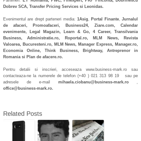
Parteneri:
EY Romania, PWC, Finexpert, PKF Finconta, Dobrinescu
Dobrev SCA, Transfer Pricing Services si Leonidas.
Evenimentul are drept parteneri media:
1Asig
,
Portal Finante
,
Jurnalul
de afaceri, Promoafaceri, Business24, Ziare.com, Calendar
evenimente, Legal Magazin, Learn & Go, 4 Career, Transilvania
Business, Administratie.ro, Roportal.ro, MLM News, Revista
Valoarea, Bucuresteni.ro, MLM News, Manager Express, Manager.ro,
Economia Online, Think Business, Brightway, Antreprenor in
Romania si Plan de afacere.ro.
Pentru detalii si inscrieri, acceseaza www.business-mark.ro sau
contacteaza-ne la numerele de telefon (+40 ) 021 313 98 19 sau pe
adresele de e-mail
mihaela.ciobanu@business-mark.ro
,
office@business-mark.ro.
Related Posts