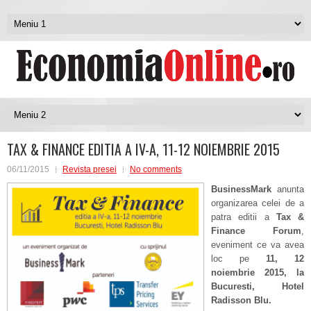
TAX & FINANCE EDITIA A IV-A, 11-12 NOIEMBRIE 2015
06/11/2015
Revista presei
No comments
BusinessMark
anunta
organizarea celei de a
patra editii a
Tax &
Finance Forum
,
eveniment ce va avea
loc pe
11, 12
noiembrie 2015, la
Bucuresti, Hotel
Radisson Blu.