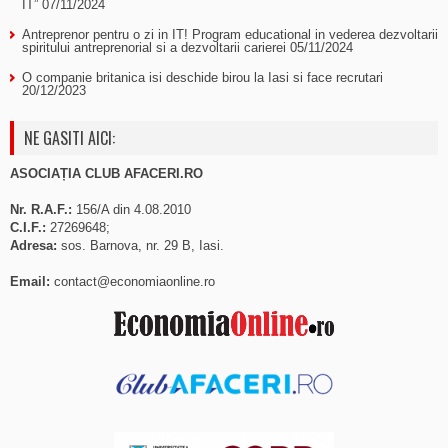
IT”
07/11/2024
Antreprenor pentru o zi in IT! Program educational in vederea dezvoltarii
spiritului antreprenorial si a dezvoltarii carierei
05/11/2024
O companie britanica isi deschide birou la Iasi si face recrutari
20/12/2023
NE GASITI AICI:
ASOCIAȚIA CLUB AFACERI.RO
Nr. R.A.F.:
156/A din 4.08.2010
C.I.F.:
27269648;
Adresa:
sos. Barnova, nr. 29 B, Iasi.
Email:
contact@economiaonline.ro