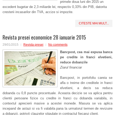
primele doua luni din 2015 un
excedent bugetar de 2,3 miliarde lei, respectiv 0,33% din PIB, datorita
cresterii incasarilor din TVA, accize si impozite.
CITESTE MAI MULT...
Revista presei economice 28 ianuarie 2015
29/01/2015
Revista presei
No comments
Bancpost, cea mai expusa banca
pe credite in franci elvetieni,
reduce dobanzile
Ziarul financiar
Bancpost, in portofoliu careia se
afla o treime din creditele in franci
elvetieni, a decis sa reduca
dobanda cu 0,8 puncte procentuale. Aceasta decizie se va aplica pentru
clientii persoane fizice cu credite in franci cu dobanda variabila, in
contextul aprecierii masive a acestei monede. Masura se va aplica
incepand de astazi si va fi valabila pana la urmatorul termen de revizuire
a dobanzii, potrivit clauzelor stipulate in contractul fiecarui client.