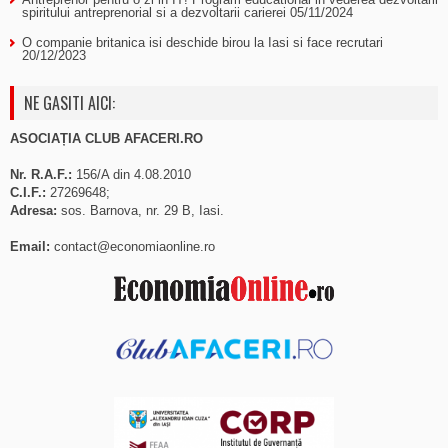
spiritului antreprenorial si a dezvoltarii carierei
05/11/2024
O companie britanica isi deschide birou la Iasi si face recrutari
20/12/2023
NE GASITI AICI:
ASOCIAȚIA CLUB AFACERI.RO
Nr. R.A.F.:
156/A din 4.08.2010
C.I.F.:
27269648;
Adresa:
sos. Barnova, nr. 29 B, Iasi.
Email:
contact@economiaonline.ro