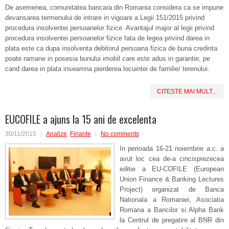
De asemenea, comunitatea bancara din Romania considera ca se impune
devansarea termenului de intrare in vigoare a Legii 151/2015 privind
procedura insolventei persoanelor fizice. Avantajul major al legii privind
procedura insolventei persoanelor fizice fata de legea privind darea in
plata este ca dupa insolventa debitorul persoana fizica de buna credinta
poate ramane in posesia bunului imobil care este adus in garantie, pe
cand darea in plata inseamna pierderea locuintei de familie/ terenului.
CITESTE MAI MULT...
EUCOFILE a ajuns la 15 ani de excelenta
30/11/2015
Analize
,
Finante
No comments
In perioada 16-21 noiembrie a.c. a
avut loc cea de-a cincisprezecea
editie a EU-COFILE (European
Union Finance & Banking Lectures
Project) organizat de Banca
Nationala a Romaniei, Asociatia
Romana a Bancilor si Alpha Bank
la Centrul de pregatire al BNR din