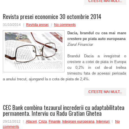
CITESTE MAI MULT...
Revista presei economice 30 octombrie 2014
31/10/2014
Revista presei
No comments
Dacia, brandul cu cea mai mare
crestere pe piata auto europeana
Ziarul Financiar
Brandul Dacia a inregistrat o
crestere a cotei de piata in Europa
cu 0,2% in cel de-al treilea
trimestru fata de aceeasi perioada
a anului trecut, ajungand la o cota de piata de 2,4%.
CITESTE MAI MULT...
CEC Bank combina tezaurul increderii cu adaptabilitatea
permanenta. Interviu cu Radu Gratian Ghetea
29/11/2012
Afaceri
,
Criza
,
Finante
,
Integrare europeana
,
Interviuri
No
comments