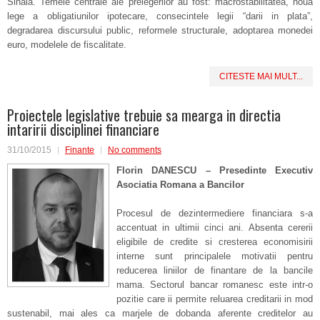
Sinaia. Temele centrale ale prelegerilor au fost: macrostabilitatea, noua
lege a obligatiunilor ipotecare, consecintele legii “darii in plata”,
degradarea discursului public, reformele structurale, adoptarea monedei
euro, modelele de fiscalitate.
CITESTE MAI MULT...
Proiectele legislative trebuie sa mearga in directia
intaririi disciplinei financiare
31/10/2015
Finante
No comments
Florin DANESCU – Presedinte Executiv
Asociatia Romana a Bancilor
Procesul de dezintermediere financiara s-a
accentuat in ultimii cinci ani. Absenta cererii
eligibile de credite si cresterea economisirii
interne sunt principalele motivatii pentru
reducerea liniilor de finantare de la bancile
mama. Sectorul bancar romanesc este intr-o
pozitie care ii permite reluarea creditarii in mod
sustenabil, mai ales ca marjele de dobanda aferente creditelor au