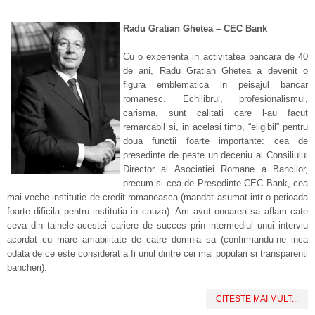
Radu Gratian Ghetea – CEC Bank
Cu o experienta in activitatea bancara de 40
de ani, Radu Gratian Ghetea a devenit o
figura emblematica in peisajul bancar
romanesc. Echilibrul, profesionalismul,
carisma, sunt calitati care l-au facut
remarcabil si, in acelasi timp, “eligibil” pentru
doua functii foarte importante: cea de
presedinte de peste un deceniu al Consiliului
Director al Asociatiei Romane a Bancilor,
precum si cea de Presedinte CEC Bank, cea
mai veche institutie de credit romaneasca (mandat asumat intr-o perioada
foarte dificila pentru institutia in cauza). Am avut onoarea sa aflam cate
ceva din tainele acestei cariere de succes prin intermediul unui interviu
acordat cu mare amabilitate de catre domnia sa (confirmandu-ne inca
odata de ce este considerat a fi unul dintre cei mai populari si transparenti
bancheri).
CITESTE MAI MULT...