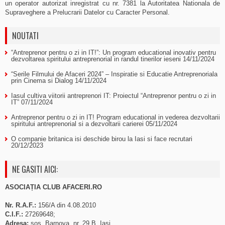
un operator autorizat inregistrat cu nr. 7381 la Autoritatea Nationala de
Supraveghere a Prelucrarii Datelor cu Caracter Personal.
NOUTATI
“Antreprenor pentru o zi in IT!”: Un program educational inovativ pentru
dezvoltarea spiritului antreprenorial in randul tinerilor ieseni
14/11/2024
“Serile Filmului de Afaceri 2024” – Inspiratie si Educatie Antreprenoriala
prin Cinema si Dialog
14/11/2024
Iasul cultiva viitorii antreprenori IT: Proiectul “Antreprenor pentru o zi in
IT”
07/11/2024
Antreprenor pentru o zi in IT! Program educational in vederea dezvoltarii
spiritului antreprenorial si a dezvoltarii carierei
05/11/2024
O companie britanica isi deschide birou la Iasi si face recrutari
20/12/2023
NE GASITI AICI:
ASOCIAȚIA CLUB AFACERI.RO
Nr. R.A.F.:
156/A din 4.08.2010
C.I.F.:
27269648;
Adresa:
sos. Barnova, nr. 29 B, Iasi.