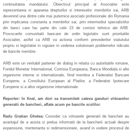
continuitatea mandatului. Obiectivul principal al Asociatiei este
reprezentarea si apararea drepturilor si intereselor membrilor sai, ARB
devenind una dintre cele mai puternice asociatii profesionale din Romania
prin implicarea constanta a membrilor sai, prin intermediul specialistilor
din banci care fac parte din cele 23 de comisii tehnice ale ARB.
Provocarile comunitatii bancare de ordin legislativ sunt prioritatile
Asociatiei, astfel ca ARB va actiona conform prevederilor statutului
propriu si legislatiei in vigoare in vederea solutionarii problemelor ridicate
de bancile membre.
ARB este un veritabil partener de dialog in relatia cu autoritatile romane,
Fondul Monetar International, Comisia Europeana, Banca Mondiala si alte
organisme interne si internationale, fiind membra a Federatiei Bancare
Europene, a Consiliului European al Platilor, a Federatiei Ipotecare
Europene si a altor organisme internationale.
Reporter: In final, am dori sa transmiteti cateva ganduri viitoarelor
generatii de bancheri, aflate acum pe bancile scolilor.
Radu Gratian Ghetea:
Consider ca viitoarele generatii de bancheri au
avantajul de a asista si prelua informatii de la bancherii actuali despre
expansiune, mentenanta si redimensionare, avand in vedere procesul de