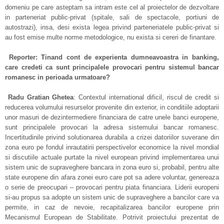
domeniu pe care asteptam sa intram este cel al proiectelor de dezvoltare
in parteneriat public-privat (spitale, sali de spectacole, portiuni de
autostrazi), insa, desi exista legea privind parteneriatele public-privat si
au fost emise multe norme metodologice, nu exista si cereri de finantare.
Reporter: Tinand cont de experienta dumneavoastra in banking,
care credeti ca sunt principalele provocari pentru sistemul bancar
romanesc in perioada urmatoare?
Radu Gratian Ghetea
: Contextul international dificil, riscul de credit si
reducerea volumului resurselor provenite din exterior, in conditiile adoptarii
unor masuri de dezintermediere financiara de catre unele banci europene,
sunt principalele provocari la adresa sistemului bancar romanesc.
Incertitudinile privind solutionarea durabila a crizei datoriilor suverane din
zona euro pe fondul inrautatirii perspectivelor economice la nivel mondial
si discutiile actuale purtate la nivel european privind implementarea unui
sistem unic de supraveghere bancara in zona euro si, probabil, pentru alte
state europene din afara zonei euro care pot sa adere voluntar, genereaza
o serie de preocupari – provocari pentru piata financiara. Liderii europeni
si-au propus sa adopte un sistem unic de supraveghere a bancilor care va
permite, in caz de nevoie, recapitalizarea bancilor europene prin
Mecanismul European de Stabilitate. Potrivit proiectului prezentat de