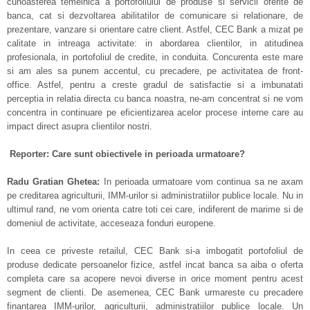
cunoasterea temeinica a portofoliului de produse si servicii oferite de
banca, cat si dezvoltarea abilitatilor de comunicare si relationare, de
prezentare, vanzare si orientare catre client. Astfel, CEC Bank a mizat pe
calitate in intreaga activitate: in abordarea clientilor, in atitudinea
profesionala, in portofoliul de credite, in conduita. Concurenta este mare
si am ales sa punem accentul, cu precadere, pe activitatea de front-
office. Astfel, pentru a creste gradul de satisfactie si a imbunatati
perceptia in relatia directa cu banca noastra, ne-am concentrat si ne vom
concentra in continuare pe eficientizarea acelor procese interne care au
impact direct asupra clientilor nostri.
Reporter: Care sunt obiectivele in perioada urmatoare?
Radu Gratian Ghetea:
In perioada urmatoare vom continua sa ne axam
pe creditarea agriculturii, IMM-urilor si administratiilor publice locale. Nu in
ultimul rand, ne vom orienta catre toti cei care, indiferent de marime si de
domeniul de activitate, acceseaza fonduri europene.
In ceea ce priveste retailul, CEC Bank si-a imbogatit portofoliul de
produse dedicate persoanelor fizice, astfel incat banca sa aiba o oferta
completa care sa acopere nevoi diverse in orice moment pentru acest
segment de clienti. De asemenea, CEC Bank urmareste cu precadere
finantarea IMM-urilor, agriculturii, administratiilor publice locale. Un