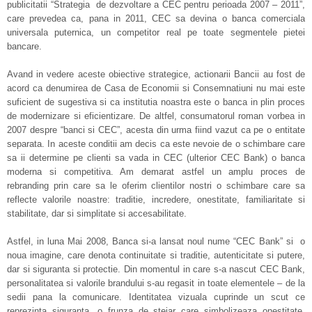
publicitatii “Strategia de dezvoltare a CEC pentru perioada 2007 – 2011”,
care prevedea ca, pana in 2011, CEC sa devina o banca comerciala
universala puternica, un competitor real pe toate segmentele pietei
bancare.
Avand in vedere aceste obiective strategice, actionarii Bancii au fost de
acord ca denumirea de Casa de Economii si Consemnatiuni nu mai este
suficient de sugestiva si ca institutia noastra este o banca in plin proces
de modernizare si eficientizare. De altfel, consumatorul roman vorbea in
2007 despre “banci si CEC”, acesta din urma fiind vazut ca pe o entitate
separata. In aceste conditii am decis ca este nevoie de o schimbare care
sa ii determine pe clienti sa vada in CEC (ulterior CEC Bank) o banca
moderna si competitiva. Am demarat astfel un amplu proces de
rebranding prin care sa le oferim clientilor nostri o schimbare care sa
reflecte valorile noastre: traditie, incredere, onestitate, familiaritate si
stabilitate, dar si simplitate si accesabilitate.
Astfel, in luna Mai 2008, Banca si-a lansat noul nume “CEC Bank” si o
noua imagine, care denota continuitate si traditie, autenticitate si putere,
dar si siguranta si protectie. Din momentul in care s-a nascut CEC Bank,
personalitatea si valorile brandului s-au regasit in toate elementele – de la
sedii pana la comunicare. Identitatea vizuala cuprinde un scut ce
reprezinta siguranta, o frunza de stejar care simbolizeaza onestitate,