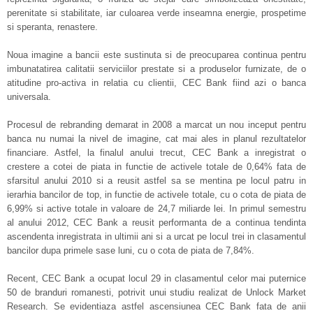
perenitate si stabilitate, iar culoarea verde inseamna energie, prospetime
si speranta, renastere.
Noua imagine a bancii este sustinuta si de preocuparea continua pentru
imbunatatirea calitatii serviciilor prestate si a produselor furnizate, de o
atitudine pro-activa in relatia cu clientii, CEC Bank fiind azi o banca
universala.
Procesul de rebranding demarat in 2008 a marcat un nou inceput pentru
banca nu numai la nivel de imagine, cat mai ales in planul rezultatelor
financiare. Astfel, la finalul anului trecut, CEC Bank a inregistrat o
crestere a cotei de piata in functie de activele totale de 0,64% fata de
sfarsitul anului 2010 si a reusit astfel sa se mentina pe locul patru in
ierarhia bancilor de top, in functie de activele totale, cu o cota de piata de
6,99% si active totale in valoare de 24,7 miliarde lei. In primul semestru
al anului 2012, CEC Bank a reusit performanta de a continua tendinta
ascendenta inregistrata in ultimii ani si a urcat pe locul trei in clasamentul
bancilor dupa primele sase luni, cu o cota de piata de 7,84%.
Recent, CEC Bank a ocupat locul 29 in clasamentul celor mai puternice
50 de branduri romanesti, potrivit unui studiu realizat de Unlock Market
Research. Se evidentiaza astfel ascensiunea CEC Bank fata de anii