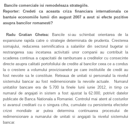
Bancile comerciale isi remodeleaza strategiile.
Reporter: Credeti ca aceasta criza financiara internationala ce
bantuie economiile lumii din august 2007 a avut si efecte pozitive
asupra bancilor romanesti?
Radu Gratian Ghetea:
Bancile si-au schimbat orientarea de la
expansiune rapida catre o strategie determinata de prudenta. Cresterea
somajului, reducerea semnificativa a salariilor din sectorul bugetar si
restrangerea sau incetarea activitatii unor companii au contribuit la
scaderea continua a capacitatii de rambursare a creditelor cu consecinte
directe asupra calitatii portofoliului de credite al bancilor ceea ce a condus
la o crestere a volumului provizioanelor pe care institutiile de credit au
fost nevoite sa le constituie. Reteaua de unitati si personalul la nivelul
sistemului bancar au fost redimensionate la nevoile actuale. Numarul
unitatilor bancare era de 5.700 la finele lunii iunie 2012, in timp ce
numarul de angajati in sistem a fost ajustat la 62.000, potrivit datelor
publicate de Banca Nationala a Romaniei. Controlul mai atent al costurilor
si avansul creditarii cu o singura cifra, cumulate cu persistenta efectelor
crizei mondiale ar putea determina continuarea procesului de
redimensionare a numarului de unitati si angajati la nivelul sistemului
bancar.