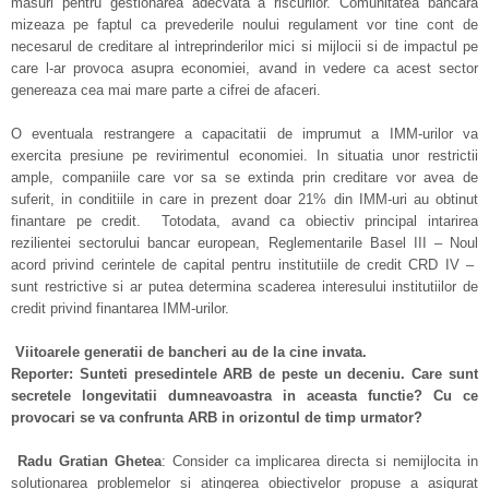
masuri pentru gestionarea adecvata a riscurilor. Comunitatea bancara
mizeaza pe faptul ca prevederile noului regulament vor tine cont de
necesarul de creditare al intreprinderilor mici si mijlocii si de impactul pe
care l-ar provoca asupra economiei, avand in vedere ca acest sector
genereaza cea mai mare parte a cifrei de afaceri.
O eventuala restrangere a capacitatii de imprumut a IMM-urilor va
exercita presiune pe revirimentul economiei. In situatia unor restrictii
ample, companiile care vor sa se extinda prin creditare vor avea de
suferit, in conditiile in care in prezent doar 21% din IMM-uri au obtinut
finantare pe credit. Totodata, avand ca obiectiv principal intarirea
rezilientei sectorului bancar european, Reglementarile Basel III – Noul
acord privind cerintele de capital pentru institutiile de credit CRD IV –
sunt restrictive si ar putea determina scaderea interesului institutiilor de
credit privind finantarea IMM-urilor.
Viitoarele generatii de bancheri au de la cine invata.
Reporter: Sunteti presedintele ARB de peste un deceniu. Care sunt
secretele longevitatii dumneavoastra in aceasta functie? Cu ce
provocari se va confrunta ARB in orizontul de timp urmator?
Radu Gratian Ghetea
: Consider ca implicarea directa si nemijlocita in
solutionarea problemelor si atingerea obiectivelor propuse a asigurat