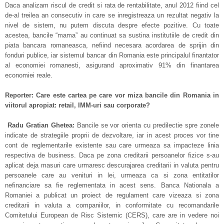
Daca analizam riscul de credit si rata de rentabilitate, anul 2012 fiind cel
de-al treilea an consecutiv in care se inregistreaza un rezultat negativ la
nivel de sistem, nu putem discuta despre efecte pozitive. Cu toate
acestea, bancile “mama” au continuat sa sustina institutiile de credit din
piata bancara romaneasca, nefiind necesara acordarea de sprijin din
fonduri publice, iar sistemul bancar din Romania este principalul finantator
al economiei romanesti, asigurand aproximativ 91% din finantarea
economiei reale.
Reporter: Care este cartea pe care vor miza bancile din Romania in
viitorul apropiat: retail, IMM-uri sau corporate?
Radu Gratian Ghetea:
Bancile se vor orienta cu predilectie spre zonele
indicate de strategiile proprii de dezvoltare, iar in acest proces vor tine
cont de reglementarile existente sau care urmeaza sa impacteze linia
respectiva de business. Daca pe zona creditarii persoanelor fizice s-au
aplicat deja masuri care urmaresc descurajarea creditarii in valuta pentru
persoanele care au venituri in lei, urmeaza ca si zona entitatilor
nefinanciare sa fie reglementata in acest sens. Banca Nationala a
Romaniei a publicat un proiect de regulament care vizeaza si zona
creditarii in valuta a companiilor, in conformitate cu recomandarile
Comitetului European de Risc Sistemic (CERS), care are in vedere noi