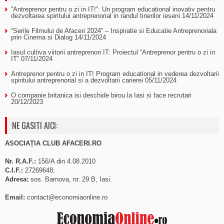
“Antreprenor pentru o zi in IT!”: Un program educational inovativ pentru
dezvoltarea spiritului antreprenorial in randul tinerilor ieseni
14/11/2024
“Serile Filmului de Afaceri 2024” – Inspiratie si Educatie Antreprenoriala
prin Cinema si Dialog
14/11/2024
Iasul cultiva viitorii antreprenori IT: Proiectul “Antreprenor pentru o zi in
IT”
07/11/2024
Antreprenor pentru o zi in IT! Program educational in vederea dezvoltarii
spiritului antreprenorial si a dezvoltarii carierei
05/11/2024
O companie britanica isi deschide birou la Iasi si face recrutari
20/12/2023
NE GASITI AICI:
ASOCIAȚIA CLUB AFACERI.RO
Nr. R.A.F.:
156/A din 4.08.2010
C.I.F.:
27269648;
Adresa:
sos. Barnova, nr. 29 B, Iasi.
Email:
contact@economiaonline.ro