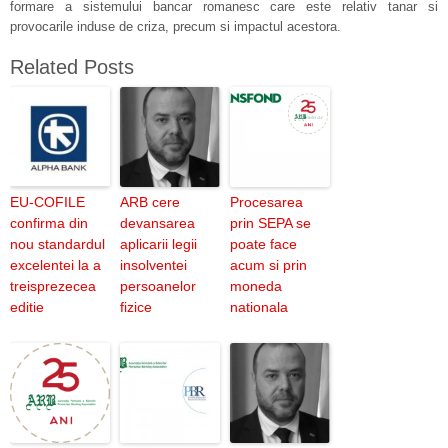
formare a sistemului bancar romanesc care este relativ tanar si
provocarile induse de criza, precum si impactul acestora.
Related Posts
EU-COFILE
ARB cere
Procesarea
confirma din
devansarea
prin SEPA se
nou standardul
aplicarii legii
poate face
excelentei la a
insolventei
acum si prin
treisprezecea
persoanelor
moneda
editie
fizice
nationala