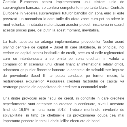
Comisia Europeana pentru implementarea unui sistem unic de
supraveghere bancara, se confera competente importante Bancii Centrale
Europene in vederea supravegherii tuturor bancilor din zona euro
si este
prevazut un mecanism la care tarile din afara zonei euro pot sa adere in
mod voluntar. In situatia materializarii acestui proiect, inscrierea in cadrul
acestui proces pare, cel putin la acest moment, inevitabila.
La toate acestea se adauga implementarea prevederilor Noului acord
privind cerintele de capital – Basel III care stabileste, in principal, noi
cerinte de capital pentru institutiile de credit, precum si noile reglementari
care se intentioneaza a se emite pe zona creditarii in valuta a
companiilor. In scenariul unui climat financiar international relativ dificil,
adaptarea grupurilor financiar bancare la cerintele de solvabilitate impuse
de prevederile Basel III ar putea conduce, pe termen mediu, la
restrangerea expunerilor. Asigurarea cresterii factorului de capital va
restrange practic din capacitatea de creditare a economiei reale.
Una dintre provocari este riscul de credit, in conditiile in care creditele
neperformante sunt asteptate sa creasca in continuare, nivelul acestora
fiind de 16,8% in luna iunie 2012. Trebuie mentinute nivelurile de
solvabilitate, in timp ce cheltuielile cu provizionarea ocupa cea mai
importanta pondere in totalul cheltuielilor efectuate de banci.