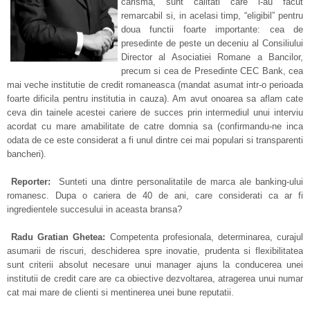
carisma, sunt calitati care l-au facut
remarcabil si, in acelasi timp, “eligibil” pentru
doua functii foarte importante: cea de
presedinte de peste un deceniu al Consiliului
Director al Asociatiei Romane a Bancilor,
precum si cea de Presedinte CEC Bank, cea
mai veche institutie de credit romaneasca (mandat asumat intr-o perioada
foarte dificila pentru institutia in cauza). Am avut onoarea sa aflam cate
ceva din tainele acestei cariere de succes prin intermediul unui interviu
acordat cu mare amabilitate de catre domnia sa (confirmandu-ne inca
odata de ce este considerat a fi unul dintre cei mai populari si transparenti
bancheri).
Reporter:
Sunteti una dintre personalitatile de marca ale banking-ului
romanesc. Dupa o cariera de 40 de ani, care considerati ca ar fi
ingredientele succesului in aceasta bransa?
Radu Gratian Ghetea:
Competenta profesionala, determinarea, curajul
asumarii de riscuri, deschiderea spre inovatie, prudenta si flexibilitatea
sunt criterii absolut necesare unui manager ajuns la conducerea unei
institutii de credit care are ca obiective dezvoltarea, atragerea unui numar
cat mai mare de clienti si mentinerea unei bune reputatii.