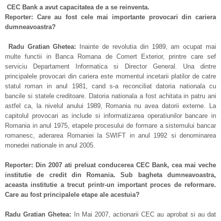
CEC Bank a avut capacitatea de a se reinventa.
Reporter: Care au fost cele mai importante provocari din cariera
dumneavoastra?
Radu Gratian Ghetea:
Inainte de revolutia din 1989, am ocupat mai
multe functii in Banca Romana de Comert Exterior, printre care sef
serviciu Departament Informatica si Director General. Una dintre
principalele provocari din cariera este momentul incetarii platilor de catre
statul roman in anul 1981, cand s-a reconciliat datoria nationala cu
bancile si statele creditoare. Datoria nationala a fost achitata in patru ani
astfel ca, la nivelul anului 1989, Romania nu avea datorii externe. La
capitolul provocari as include si informatizarea operatiunilor bancare in
Romania in anul 1975, etapele procesului de formare a sistemului bancar
romanesc, aderarea Romaniei la SWIFT in anul 1992 si denominarea
monedei nationale in anul 2005.
Reporter: Din 2007 ati preluat conducerea CEC Bank, cea mai veche
institutie de credit din Romania. Sub bagheta dumneavoastra,
aceasta institutie a trecut printr-un important proces de reformare.
Care au fost principalele etape ale acestuia?
Radu Gratian Ghetea:
In Mai 2007, actionarii CEC au aprobat si au dat