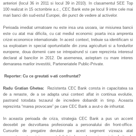
anteriori (locul 36 in 2011 si locul 39 in 2010). In clasamentul SEE Top
100 realizat in 15 octombrie a.c., CEC Bank este pe locul 9 intre cele mai
mari banci din sud-estul Europei, din punct de vedere al activelor.
Perioada imediat urmatoare nu este insa una usoara, iar misiunea bancii
este cu atat mai dificila, cu cat mediul economic poarta inca amprenta
crizei economice internationale. In acest context, trebuie sa identificam si
sa exploatam in special oportunitatile din zona agriculturii si a fondurilor
europene, doua domenii care se intrepatrund si care reprezinta interesul
declarat al bancilor in 2012. De asemenea, asteptam cu mare interes
demararea marilor investitii, Parteneriatele Public-Private.
Reporter: Cu ce greutati v-ati confruntat?
Radu Gratian Ghetea:
Rezistenta CEC Bank consta in capacitatea sa
de a renaste, de a se adapta unui context aflat in continua evolutie,
pastrand totodata tezaurul de incredere dobandit in timp. Aceasta
reprezinta “marea provocare” pe care CEC Bank a avut-o de infruntat.
In aceasta perioada de criza, strategia CEC Bank a pus un accent
deosebit pe dezvoltarea profesionala a personalului din front-office.
Cursurile de pregatire derulate pe acest segment vizeaza atat