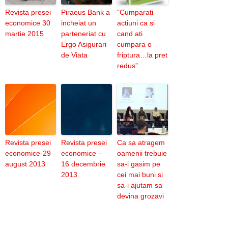
Revista presei
Piraeus Bank a
“Cumparati
economice 30
incheiat un
actiuni ca si
martie 2015
parteneriat cu
cand ati
Ergo Asigurari
cumpara o
de Viata
friptura…la pret
redus”
Revista presei
Revista presei
Ca sa atragem
economice-29
economice –
oamenii trebuie
august 2013
16 decembrie
sa-i gasim pe
2013
cei mai buni si
sa-i ajutam sa
devina grozavi