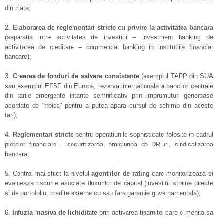
din piata;
2.
Elaborarea de reglementari stricte cu privire la activitatea bancara
(separatia intre activitatea de investitii – investment banking de
activitatea de creditare – commercial banking in institutiile financiar
bancare);
3.
Crearea de fonduri de salvare consistente
(exemplul TARP din SUA
sau exemplul EFSF din Europa, rezerva internationala a bancilor centrale
din tarile emergente intarite semnificativ prin imprumuturi generoase
acordate de “troica” pentru a putea apara cursul de schimb din aceste
tari);
4.
Reglementari stricte
pentru operatiunile sophisticate folosite in cadrul
pietelor financiare – securitizarea, emisiunea de DR-uri, sindicalizarea
bancara;
5. Control mai strict la nivelul
agentiilor de rating
care monitorizeaza si
evalueaza riscurile asociate fluxurilor de capital (investitii straine directe
si de portofoliu, credite externe cu sau fara garantie guvernamentala);
6.
Infuzia masiva de lichiditate
prin activarea tiparnitei care e menita sa