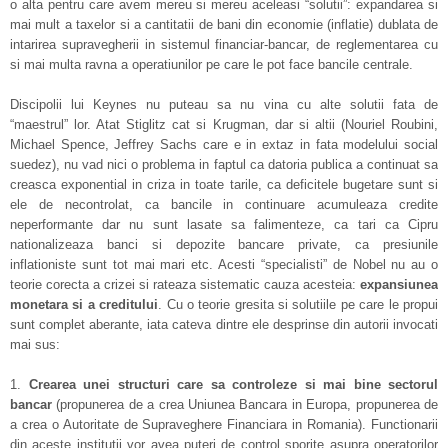
o alta pentru care avem mereu si mereu aceleasi “solutii”: expandarea si
mai mult a taxelor si a cantitatii de bani din economie (inflatie) dublata de
intarirea supravegherii in sistemul financiar-bancar, de reglementarea cu
si mai multa ravna a operatiunilor pe care le pot face bancile centrale.
Discipolii lui Keynes nu puteau sa nu vina cu alte solutii fata de
“maestrul” lor. Atat Stiglitz cat si Krugman, dar si altii (Nouriel Roubini,
Michael Spence, Jeffrey Sachs care e in extaz in fata modelului social
suedez), nu vad nici o problema in faptul ca datoria publica a continuat sa
creasca exponential in criza in toate tarile, ca deficitele bugetare sunt si
ele de necontrolat, ca bancile in continuare acumuleaza credite
neperformante dar nu sunt lasate sa falimenteze, ca tari ca Cipru
nationalizeaza banci si depozite bancare private, ca presiunile
inflationiste sunt tot mai mari etc. Acesti “specialisti” de Nobel nu au o
teorie corecta a crizei si rateaza sistematic cauza acesteia:
expansiunea
monetara si a creditului
. Cu o teorie gresita si solutiile pe care le propui
sunt complet aberante, iata cateva dintre ele desprinse din autorii invocati
mai sus:
1.
Crearea unei structuri care sa controleze si mai bine sectorul
bancar
(propunerea de a crea Uniunea Bancara in Europa, propunerea de
a crea o Autoritate de Supraveghere Financiara in Romania). Functionarii
din aceste institutii vor avea puteri de control sporite asupra operatorilor