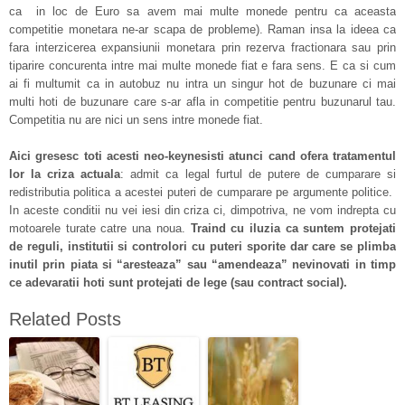
ca in loc de Euro sa avem mai multe monede pentru ca aceasta
competitie monetara ne-ar scapa de probleme). Raman insa la ideea ca
fara interzicerea expansiunii monetara prin rezerva fractionara sau prin
tiparire concurenta intre mai multe monede fiat e fara sens. E ca si cum
ai fi multumit ca in autobuz nu intra un singur hot de buzunare ci mai
multi hoti de buzunare care s-ar afla in competitie pentru buzunarul tau.
Competitia nu are nici un sens intre monede fiat.
Aici gresesc toti acesti neo-keynesisti atunci cand ofera tratamentul
lor la criza actuala
: admit ca legal furtul de putere de cumparare si
redistributia politica a acestei puteri de cumparare pe argumente politice.
In aceste conditii nu vei iesi din criza ci, dimpotriva, ne vom indrepta cu
motoarele turate catre una noua.
Traind cu iluzia ca suntem protejati
de reguli, institutii si controlori cu puteri sporite dar care se plimba
inutil prin piata si “aresteaza” sau “amendeaza” nevinovati in timp
ce adevaratii hoti sunt protejati de lege (sau contract social).
Related Posts