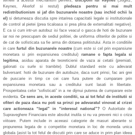
temelii a acestui mechanism pervers,
discipolii lui Keynes
(Stiglitz,
Keynes, Akerlof si restul)
pledeaza pentru si mai mult
redistributionism si jaf din buzunarele noastre
(sau inchid ochii la
el)
si deturneaza discutia spre intarirea capacitatii legale si institutionale
de control al pietei (prea ticaloasa si prea plina de externalitati negative).
E ca si cum intr-un autobuz isi face veacul o gasca de hoti de buzunare
iar noi ne preocupam de sediul politiei, de uniforma ofiterilor de politie si
de cat de sofisticata sa fie arma din dotarea politistului. Asta in conditiile
in care
furtul din buzunarele noastre
(cum este si cel prin expansiune
monetara si prin expansiunea creditului)
ramane o fapta legala si
legitima
, asiduu aparata de teoreticienii de vaza ai cetatii (premiati,
galonati cu surle si trambite). Dublul standard este cu adevarat
bulversant: hotii de buzunare din autobuze, daca sunt prinsi, fac ani grei
de puscarie in timp ce cei care fura putere de cumparare prin
expansiunea monetara sau a creditului sunt lasati in libertate.
Prosperitatea celor “sofisticati” in a ne dijmui puterea de cumparare este
evidenta.
Ce sens are, in aceste conditii, sa ai tot felul de institutii si
ofiteri de paza daca nu poti sa prinzi pe adevaratul vinovat al crizei
care actioneaza “legal” in “interesul national”?
O Autoritate de
Supraveghere Financiara este absolut inutila si nu va preveni nici o criza
viitoare. Putem include in aceeasi categorie de masuri aberante si
propunerea legata de o competitie monetara in loc de moneda unica
globala (asist la tot felul de discutii prin care se aduce in prim plan ideea