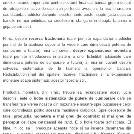
creeze resurse importante pentru sectorul financiar-bancar greu incercat
de retragerile masive de capitaluri pe fondul aversiunii la risc in crestere
sau datorita creditelor devenite neperformante peste noapte (asta dupa ce
bancile nu mai pridideau sa crediteze in stanga si in dreapta fara nici o
grija pentru risc).
Nimic despre
rezerva fractionara
(care permite expandarea creditului
pornind de la aceleasi depozite la vedere care diminueaza puterea de
cumparare a tuturor), nici un cuvant
despre expansiunea monetara
(care permite introducerea in sistem a unor lichiditati aditionale care
diminueaza puterea de cumparare a tuturor) si nici un cuvant despre
salvarea sistematica de la faliment a operatorilor bancari.
Redistributionismul din spatele rezervei fractionare si a expansiunii
monetare scapa sistematic acestor “specialisti”.
Productia monetara din nimic, trebuie sa recunoastem acest lucru
deschis,
este o hotie sistematica de putere de cumparare
care se
transfera fara vrerea noastra din buzunarele noastre spre buzunarele celor
care controleaza politic aceasta masinarie diabolica. Spre deosebire de
taxe,
productia monetara e mai greu de controlat si mai greu de
perceput
de catre cetateanul de rand. E o hotie foarte sofisticata. Ei
bine, in loc sa ii preocupe aceasta hotie si sa incerce daramarea din