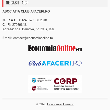
NE GASITI AICI:
ASOCIAȚIA CLUB AFACERI.RO
Nr. R.A.F.:
156/A din 4.08.2010
C.I.F.:
27269648;
Adresa:
sos. Barnova, nr. 29 B, Iasi.
Email:
contact@economiaonline.ro
© 2026
EconomiaOnline.ro