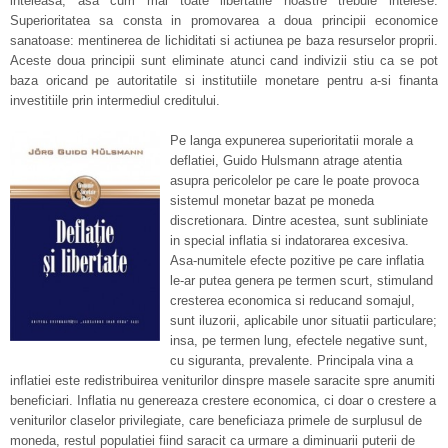
inteleasa, asa cum mai toate libertatile noastre trebuie intelese.
Superioritatea sa consta in promovarea a doua principii economice
sanatoase: mentinerea de lichiditati si actiunea pe baza resurselor proprii.
Aceste doua principii sunt eliminate atunci cand indivizii stiu ca se pot
baza oricand pe autoritatile si institutiile monetare pentru a-si finanta
investitiile prin intermediul creditului.
Pe langa expunerea superioritatii morale a
deflatiei, Guido Hulsmann atrage atentia
asupra pericolelor pe care le poate provoca
sistemul monetar bazat pe moneda
discretionara. Dintre acestea, sunt subliniate
in special inflatia si indatorarea excesiva.
Asa-numitele efecte pozitive pe care inflatia
le-ar putea genera pe termen scurt, stimuland
cresterea economica si reducand somajul,
sunt iluzorii, aplicabile unor situatii particulare;
insa, pe termen lung, efectele negative sunt,
cu siguranta, prevalente. Principala vina a
inflatiei este redistribuirea veniturilor dinspre masele saracite spre anumiti
beneficiari. Inflatia nu genereaza crestere economica, ci doar o crestere a
veniturilor claselor privilegiate, care beneficiaza primele de surplusul de
moneda, restul populatiei fiind saracit ca urmare a diminuarii puterii de