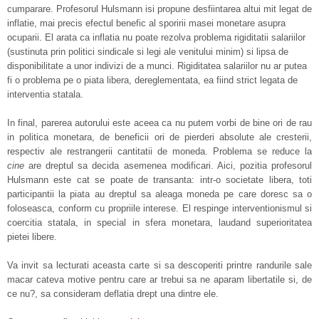
cumparare. Profesorul Hulsmann isi propune desfiintarea altui mit legat de
inflatie, mai precis efectul benefic al sporirii masei monetare asupra
ocuparii. El arata ca inflatia nu poate rezolva problema rigiditatii salariilor
(sustinuta prin politici sindicale si legi ale venitului minim) si lipsa de
disponibilitate a unor indivizi de a munci. Rigiditatea salariilor nu ar putea
fi o problema pe o piata libera, dereglementata, ea fiind strict legata de
interventia statala.
In final, parerea autorului este aceea ca nu putem vorbi de bine ori de rau
in politica monetara, de beneficii ori de pierderi absolute ale cresterii,
respectiv ale restrangerii cantitatii de moneda. Problema se reduce la
cine
are dreptul sa decida asemenea modificari. Aici, pozitia profesorul
Hulsmann este cat se poate de transanta: intr-o societate libera, toti
participantii la piata au dreptul sa aleaga moneda pe care doresc sa o
foloseasca, conform cu propriile interese. El respinge interventionismul si
coercitia statala, in special in sfera monetara, laudand superioritatea
pietei libere.
Va invit sa lecturati aceasta carte si sa descoperiti printre randurile sale
macar cateva motive pentru care ar trebui sa ne aparam libertatile si, de
ce nu?, sa consideram deflatia drept una dintre ele.