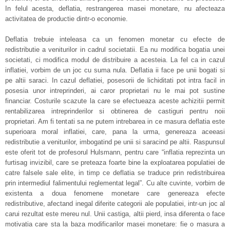
In felul acesta, deflatia, restrangerea masei monetare, nu afecteaza
activitatea de productie dintr-o economie.
Deflatia trebuie inteleasa ca un fenomen monetar cu efecte de
redistributie a veniturilor in cadrul societatii. Ea nu modifica bogatia unei
societati, ci modifica modul de distribuire a acesteia. La fel ca in cazul
inflatiei, vorbim de un joc cu suma nula. Deflatia ii face pe unii bogati si
pe altii saraci. In cazul deflatiei, posesorii de lichiditati pot intra facil in
posesia unor intreprinderi, ai caror proprietari nu le mai pot sustine
financiar. Costurile scazute la care se efectueaza aceste achizitii permit
rentabilizarea intreprinderilor si obtinerea de castiguri pentru noii
proprietari. Am fi tentati sa ne putem intrebarea in ce masura deflatia este
superioara moral inflatiei, care, pana la urma, genereaza aceeasi
redistributie a veniturilor, imbogatind pe unii si saracind pe altii. Raspunsul
este oferit tot de profesorul Hulsmann, pentru care “inflatia reprezinta un
furtisag invizibil, care se preteaza foarte bine la exploatarea populatiei de
catre falsele sale elite, in timp ce deflatia se traduce prin redistribuirea
prin intermediul falimentului reglementat legal”. Cu alte cuvinte, vorbim de
existenta a doua fenomene monetare care genereaza efecte
redistributive, afectand inegal diferite categorii ale populatiei, intr-un joc al
carui rezultat este mereu nul. Unii castiga, altii pierd, insa diferenta o face
motivatia care sta la baza modificarilor masei monetare: fie o masura a