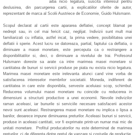
aiba nicio legatura, suscita interesul pentru
deslusirea, din parcurgerea cartii, a explicatiilor oferite de autor,
reprezentant de marca al Scolii Austriece de Economie, Guido Hulsmann.
Scopul declarat al cartii este apararea deflatiei, concept blamat pe
nedrept sau, in cel mai fericit caz, neglijat. Indivizii sunt mult mai
familiarizati cu inflatia, astfel incat, la prima vedere, posibilitatea unei
deflatii ii sperie. Acest lucru se datoreaza, partial, faptului ca deflatia, o
diminuare a masei monetare, este perceputa ca o restrangere a
disponibilitatilor si, deci, o diminuare a nivelului de trai. Profesorul
Hulsmann doreste sa arate ca intre marimea masei monetare si
cantitatea de bunuri si servicii produse pe piata nu exista nicio legatura.
Marimea masei monetare este irelevanta atunci cand vine vorba de
satisfacerea intereselor membrilor societatii. Moneda, indiferent de
cantitatea in care este disponibila, serveste aceluiasi scop, schimbul.
Reducerea volumului masei monetare nu coincide cu reducerea in
dimensiuni a structurii productive a unei economii. Nevoile indivizilor
raman
aceleasi
, iar bunurile si serviciile necesare satisfacerii acestor
nevoi sunt
aceleasi
. Restrangerea masei monetare nu implica o lipsa a
banilor, deoarece impune diminuarea preturilor. Aceleasi bunuri si servicii,
produse in aceleasi cantitati, vor fi exprimate printr-un numar mai mic de
unitati monetare. Profitul producatorilor nu este determinat de marimea
preturilor, ci de diferenta dintre pretul de vanzare si costurile de productie.