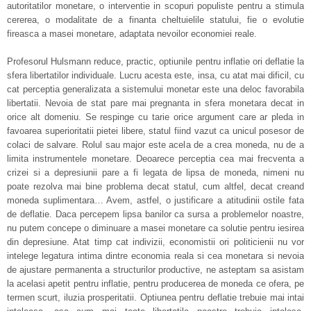
autoritatilor monetare, o interventie in scopuri populiste pentru a stimula
cererea, o modalitate de a finanta cheltuielile statului, fie o evolutie
fireasca a masei monetare, adaptata nevoilor economiei reale.
Profesorul Hulsmann reduce, practic, optiunile pentru inflatie ori deflatie la
sfera libertatilor individuale. Lucru acesta este, insa, cu atat mai dificil, cu
cat perceptia generalizata a sistemului monetar este una deloc favorabila
libertatii. Nevoia de stat pare mai pregnanta in sfera monetara decat in
orice alt domeniu. Se respinge cu tarie orice argument care ar pleda in
favoarea superioritatii pietei libere, statul fiind vazut ca unicul posesor de
colaci de salvare. Rolul sau major este acela de a crea moneda, nu de a
limita instrumentele monetare. Deoarece perceptia cea mai frecventa a
crizei si a depresiunii pare a fi legata de lipsa de moneda, nimeni nu
poate rezolva mai bine problema decat statul, cum altfel, decat creand
moneda suplimentara… Avem, astfel, o justificare a atitudinii ostile fata
de deflatie. Daca percepem lipsa banilor ca sursa a problemelor noastre,
nu putem concepe o diminuare a masei monetare ca solutie pentru iesirea
din depresiune. Atat timp cat indivizii, economistii ori politicienii nu vor
intelege legatura intima dintre economia reala si cea monetara si nevoia
de ajustare permanenta a structurilor productive, ne asteptam sa asistam
la acelasi apetit pentru inflatie, pentru producerea de moneda ce ofera, pe
termen scurt, iluzia prosperitatii. Optiunea pentru deflatie trebuie mai intai