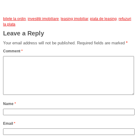
bilete la ordin
,
investitii imobiliare
,
leasing imobiliar
,
piata de leasing
,
refuzuri
la plata
Leave a Reply
Your email address will not be published.
Required fields are marked
*
Comment
*
Name
*
Email
*