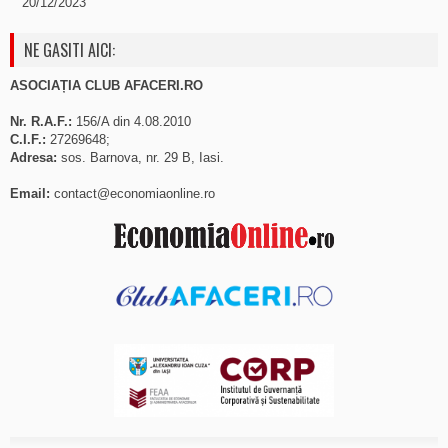
20/12/2023
NE GASITI AICI:
ASOCIAȚIA CLUB AFACERI.RO
Nr. R.A.F.:
156/A din 4.08.2010
C.I.F.:
27269648;
Adresa:
sos. Barnova, nr. 29 B, Iasi.
Email:
contact@economiaonline.ro