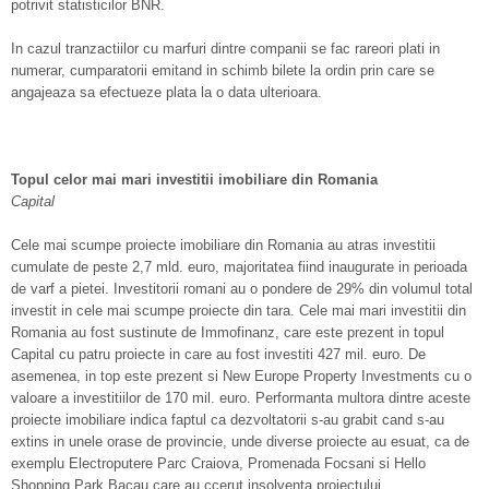
potrivit statisticilor BNR.
In cazul tranzactiilor cu marfuri dintre companii se fac rareori plati in
numerar, cumparatorii emitand in schimb bilete la ordin prin care se
angajeaza sa efectueze plata la o data ulterioara.
Topul celor mai mari investitii imobiliare din Romania
Capital
Cele mai scumpe proiecte imobiliare din Romania au atras investitii
cumulate de peste 2,7 mld. euro, majoritatea fiind inaugurate in perioada
de varf a pietei. Investitorii romani au o pondere de 29% din volumul total
investit in cele mai scumpe proiecte din tara. Cele mai mari investitii din
Romania au fost sustinute de Immofinanz, care este prezent in topul
Capital cu patru proiecte in care au fost investiti 427 mil. euro. De
asemenea, in top este prezent si New Europe Property Investments cu o
valoare a investitiilor de 170 mil. euro. Performanta multora dintre aceste
proiecte imobiliare indica faptul ca dezvoltatorii s-au grabit cand s-au
extins in unele orase de provincie, unde diverse proiecte au esuat, ca de
exemplu Electroputere Parc Craiova, Promenada Focsani si Hello
Shopping Park Bacau care au ccerut insolventa proiectului.