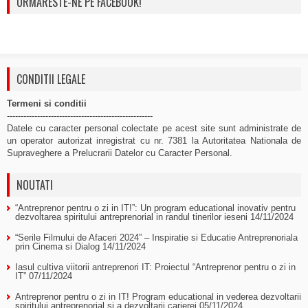
URMARESTE-NE PE FACEBOOK!
CONDITII LEGALE
Termeni si conditii
-----------------------------------------------------
Datele cu caracter personal colectate pe acest site sunt administrate de
un operator autorizat inregistrat cu nr. 7381 la Autoritatea Nationala de
Supraveghere a Prelucrarii Datelor cu Caracter Personal.
NOUTATI
“Antreprenor pentru o zi in IT!”: Un program educational inovativ pentru
dezvoltarea spiritului antreprenorial in randul tinerilor ieseni
14/11/2024
“Serile Filmului de Afaceri 2024” – Inspiratie si Educatie Antreprenoriala
prin Cinema si Dialog
14/11/2024
Iasul cultiva viitorii antreprenori IT: Proiectul “Antreprenor pentru o zi in
IT”
07/11/2024
Antreprenor pentru o zi in IT! Program educational in vederea dezvoltarii
spiritului antreprenorial si a dezvoltarii carierei
05/11/2024