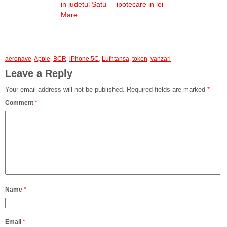
in judetul Satu
ipotecare in lei
Mare
aeronave
,
Apple
,
BCR
,
iPhone 5C
,
Lufhtansa
,
token
,
vanzari
Leave a Reply
Your email address will not be published.
Required fields are marked
*
Comment
*
Name
*
Email
*