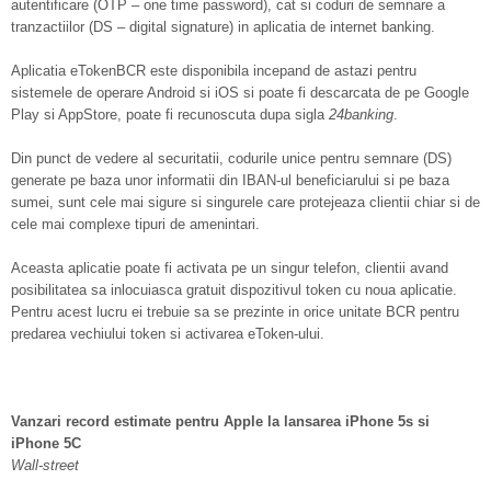
autentificare (OTP – one time password), cat si coduri de semnare a
tranzactiilor (DS – digital signature) in aplicatia de internet banking.
Aplicatia eTokenBCR este disponibila incepand de astazi pentru
sistemele de operare Android si iOS si poate fi descarcata de pe Google
Play si AppStore, poate fi recunoscuta dupa sigla
24
banking
.
Din punct de vedere al securitatii, codurile unice pentru semnare (DS)
generate pe baza unor informatii din IBAN-ul beneficiarului si pe baza
sumei, sunt cele mai sigure si singurele care protejeaza clientii chiar si de
cele mai complexe tipuri de amenintari.
Aceasta aplicatie poate fi activata pe un singur telefon, clientii avand
posibilitatea sa inlocuiasca gratuit dispozitivul token cu noua aplicatie.
Pentru acest lucru ei trebuie sa se prezinte in orice unitate BCR pentru
predarea vechiului token si activarea eToken-ului.
Vanzari record estimate pentru Apple la lansarea iPhone 5s si
iPhone 5C
Wall-street