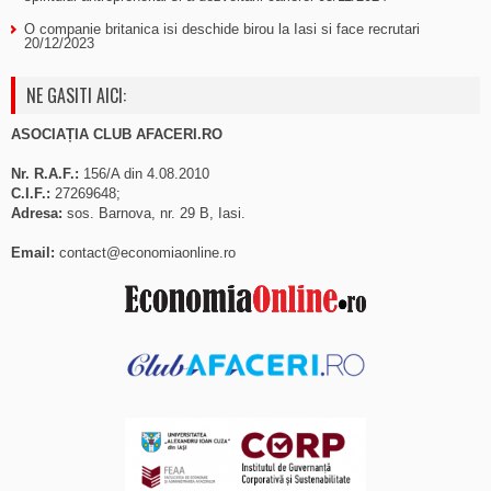
O companie britanica isi deschide birou la Iasi si face recrutari
20/12/2023
NE GASITI AICI:
ASOCIAȚIA CLUB AFACERI.RO
Nr. R.A.F.:
156/A din 4.08.2010
C.I.F.:
27269648;
Adresa:
sos. Barnova, nr. 29 B, Iasi.
Email:
contact@economiaonline.ro