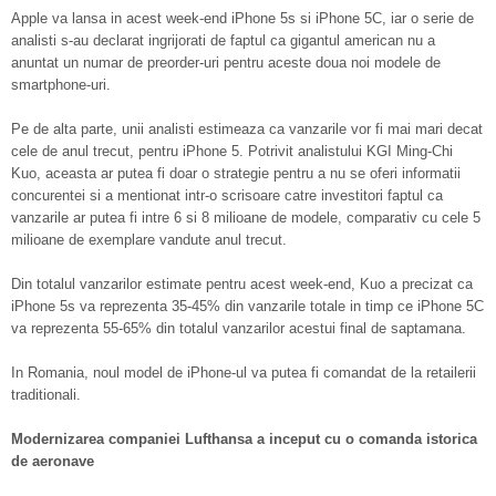
Apple va lansa in acest week-end iPhone 5s si iPhone 5C, iar o serie de
analisti s-au declarat ingrijorati de faptul ca gigantul american nu a
anuntat un numar de preorder-uri pentru aceste doua noi modele de
smartphone-uri.
Pe de alta parte, unii analisti estimeaza ca vanzarile vor fi mai mari decat
cele de anul trecut, pentru iPhone 5. Potrivit analistului KGI Ming-Chi
Kuo, aceasta ar putea fi doar o strategie pentru a nu se oferi informatii
concurentei si a mentionat intr-o scrisoare catre investitori faptul ca
vanzarile ar putea fi intre 6 si 8 milioane de modele, comparativ cu cele 5
milioane de exemplare vandute anul trecut.
Din totalul vanzarilor estimate pentru acest week-end, Kuo a precizat ca
iPhone 5s va reprezenta 35-45% din vanzarile totale in timp ce iPhone 5C
va reprezenta 55-65% din totalul vanzarilor acestui final de saptamana.
In Romania, noul model de iPhone-ul va putea fi comandat de la retailerii
traditionali.
Modernizarea companiei Lufthansa a inceput cu o comanda istorica
de aeronave