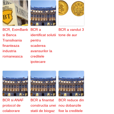
BCR, EximBank
BCR a
BCR a vandut 3
si Banca
identificat solutii
tone de aur
Transilvania
pentru
finanteaza
scaderea
industria
avansurilor la
romaneasca
creditele
ipotecare
BCR si ANAF
BCR a finantat
BCR reduce din
protocol de
constructia unei
nou dobanzile
colaborare
statii de biogaz
fixe la creditele