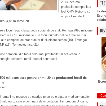
TES
2013, cea mai
profitabila companie a
La doi
fost OMV Petrom, cu
Econo
un profit net de 1
colabor
uro (4,83 miliarde lei).
REV
ele locuri s-au clasat doua societati de stat: Romgaz (995 milioane
oelectrica (718 milioane lei). In topul primelor 50 de firme se mai
 alte companii de stat cum ar fi: Nuclearelectrica (10), Transgaz
R (18), Termoelectrica (21).
lte companii din topul celor mai profitabile 50 activeaza in
nergie, telecom, retail, auto si constructii.
 500 milioane euro pentru primii 20 de producatori locali de
Econo
nte
nciar
Com
i romani nu reusesc sa castige teren pe o piata a medicamentelor
6 mld euro, care e dominata de importatori. Tari precum Ungaria,