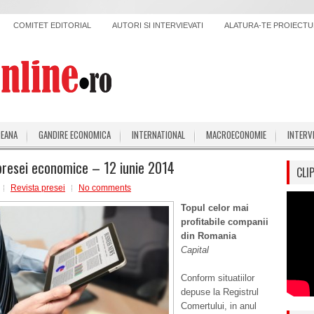
COMITET EDITORIAL
AUTORI SI INTERVIEVATI
ALATURA-TE PROIECTUL
PEANA
GANDIRE ECONOMICA
INTERNATIONAL
MACROECONOMIE
INTERV
presei economice – 12 iunie 2014
CLI
Revista presei
No comments
Topul celor mai
profitabile companii
din Romania
Capital
Conform situatiilor
depuse la Registrul
Comertului, in anul