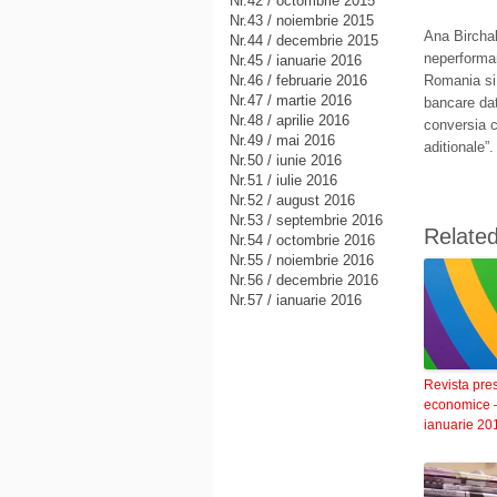
Nr.42 / octombrie 2015
Nr.43 / noiembrie 2015
Ana Birchall
Nr.44 / decembrie 2015
neperforman
Nr.45 / ianuarie 2016
Nr.46 / februarie 2016
Romania si 
Nr.47 / martie 2016
bancare dat
Nr.48 / aprilie 2016
conversia c
Nr.49 / mai 2016
aditionale”.
Nr.50 / iunie 2016
Nr.51 / iulie 2016
Nr.52 / august 2016
Nr.53 / septembrie 2016
Relate
Nr.54 / octombrie 2016
Nr.55 / noiembrie 2016
Nr.56 / decembrie 2016
Nr.57 / ianuarie 2016
Revista pre
economice 
ianuarie 20