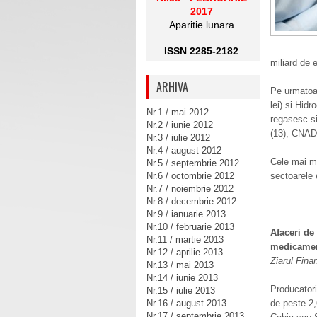
2017
Aparitie lunara
ISSN 2285-2182
miliard de e
ARHIVA
Pe urmatoar
lei) si Hidr
Nr.1 / mai 2012
regasesc si
Nr.2 / iunie 2012
(13), CNADN
Nr.3 / iulie 2012
Nr.4 / august 2012
Cele mai mu
Nr.5 / septembrie 2012
Nr.6 / octombrie 2012
sectoarele e
Nr.7 / noiembrie 2012
Nr.8 / decembrie 2012
Nr.9 / ianuarie 2013
Nr.10 / februarie 2013
Afaceri de
Nr.11 / martie 2013
medicame
Nr.12 / aprilie 2013
Ziarul Fina
Nr.13 / mai 2013
Nr.14 / iunie 2013
Producatori
Nr.15 / iulie 2013
Nr.16 / august 2013
de peste 2,
Nr.17 / septembrie 2013