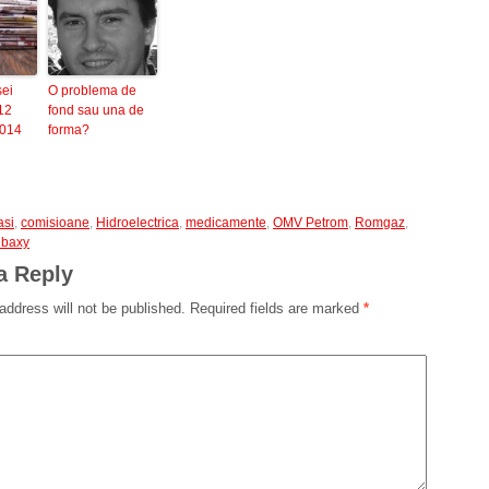
sei
O problema de
12
fond sau una de
2014
forma?
asi
,
comisioane
,
Hidroelectrica
,
medicamente
,
OMV Petrom
,
Romgaz
,
nbaxy
a Reply
address will not be published.
Required fields are marked
*