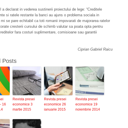
 a declarat in vederea sustinerii proiectului de lege: “Creditele
te si ratele restante la banci au ajuns o problema sociala in
mi se pare echitabil ca toti romanii impovarati de majorarea ratelor
orate cresterii cursului de schimb valutar sa poata opta pentru
reditelor fara costuri suplimentare, comisioane sau garantii
Ciprian Gabriel Raicu
d Posts
sei
Revista presei
Revista presei
Revista presei
– 16
economice 3
economice 26
economice 19
14
martie 2015
ianuarie 2015
noiembrie 2014