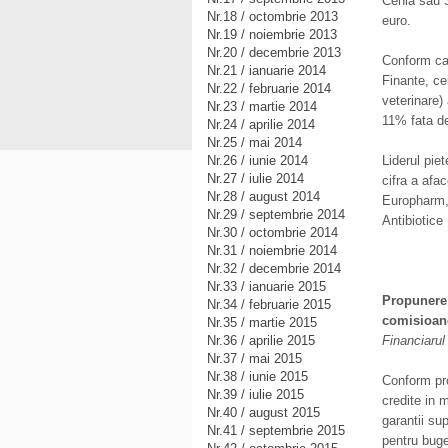
Cehia sau S
Nr.18 / octombrie 2013
euro.
Nr.19 / noiembrie 2013
Nr.20 / decembrie 2013
Conform cal
Nr.21 / ianuarie 2014
Finante, ce
Nr.22 / februarie 2014
veterinare)
Nr.23 / martie 2014
11% fata d
Nr.24 / aprilie 2014
Nr.25 / mai 2014
Nr.26 / iunie 2014
Liderul pie
Nr.27 / iulie 2014
cifra a afac
Nr.28 / august 2014
Europharm, 
Nr.29 / septembrie 2014
Antibiotice 
Nr.30 / octombrie 2014
Nr.31 / noiembrie 2014
Nr.32 / decembrie 2014
Nr.33 / ianuarie 2015
Propunere l
Nr.34 / februarie 2015
comisioan
Nr.35 / martie 2015
Nr.36 / aprilie 2015
Financiarul
Nr.37 / mai 2015
Nr.38 / iunie 2015
Conform pro
Nr.39 / iulie 2015
credite in 
Nr.40 / august 2015
garantii su
Nr.41 / septembrie 2015
pentru buge