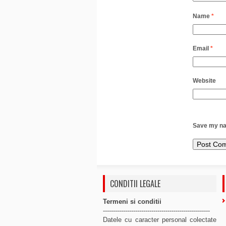
Name
*
Email
*
Website
Save my nam
CONDITII LEGALE
Termeni si conditii
-----------------------------------------------------
Datele cu caracter personal colectate