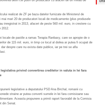
URM
lovenia detin cel putin un producator cu afaceri de un miliad de
cului realizat de ZF pe baza datelor furnizate de Ministerul de
i mai mari 20 de producatori locali de medicamente (plus produsele
 au inregistrat in 2013, afaceri de peste 560 mil. euro, in crestere cu
e 2012.
tei locale de pastile a ramas Terapia Ranbaxy, care se apropie de o
erilor de 115 mil. euro, in timp ce locul al doilea ar putea fi ocupat de
dar despre care nu exista date publice, iar pe trei se afla
Iasi.
egislativa privind convertirea creditelor in valuta in lei fara
e
punerii legislative a deputatului PSD Ana Birchal, romanii cu
monede straine ar putea converti sumele in lei fara comisioane sau
plimentare. Aceasta propunere a primit raport favorabil de la Comisia
t din Senat.