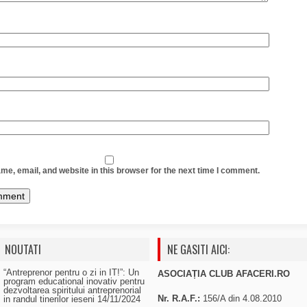
e, email, and website in this browser for the next time I comment.
NOUTATI
NE GASITI AICI:
“Antreprenor pentru o zi in IT!”: Un
ASOCIAȚIA CLUB AFACERI.RO
program educational inovativ pentru
dezvoltarea spiritului antreprenorial
Nr. R.A.F.:
156/A din 4.08.2010
in randul tinerilor ieseni
14/11/2024