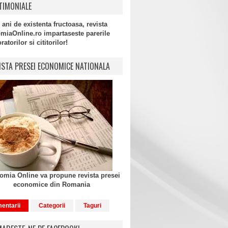
TIMONIALE
 ani de existenta fructoasa, revista
miaOnline.ro impartaseste parerile
atorilor si cititorilor!
ISTA PRESEI ECONOMICE NATIONALA
mia Online va propune revista presei
economice din Romania
entarii
Categorii
Taguri