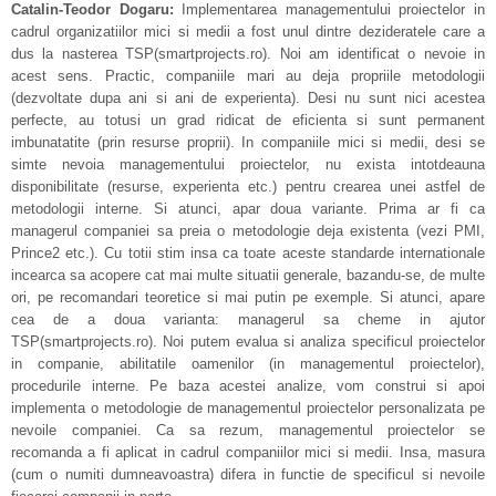
Catalin-Teodor Dogaru:
Implementarea managementului proiectelor in
cadrul organizatiilor mici si medii a fost unul dintre dezideratele care a
dus la nasterea TSP(smartprojects.ro). Noi am identificat o nevoie in
acest sens. Practic, companiile mari au deja propriile metodologii
(dezvoltate dupa ani si ani de experienta). Desi nu sunt nici acestea
perfecte, au totusi un grad ridicat de eficienta si sunt permanent
imbunatatite (prin resurse proprii). In companiile mici si medii, desi se
simte nevoia managementului proiectelor, nu exista intotdeauna
disponibilitate (resurse, experienta etc.) pentru crearea unei astfel de
metodologii interne. Si atunci, apar doua variante. Prima ar fi ca
managerul companiei sa preia o metodologie deja existenta (vezi PMI,
Prince2 etc.). Cu totii stim insa ca toate aceste standarde internationale
incearca sa acopere cat mai multe situatii generale, bazandu-se, de multe
ori, pe recomandari teoretice si mai putin pe exemple. Si atunci, apare
cea de a doua varianta: managerul sa cheme in ajutor
TSP(smartprojects.ro). Noi putem evalua si analiza specificul proiectelor
in companie, abilitatile oamenilor (in managementul proiectelor),
procedurile interne. Pe baza acestei analize, vom construi si apoi
implementa o metodologie de managementul proiectelor personalizata pe
nevoile companiei. Ca sa rezum, managementul proiectelor se
recomanda a fi aplicat in cadrul companiilor mici si medii. Insa, masura
(cum o numiti dumneavoastra) difera in functie de specificul si nevoile