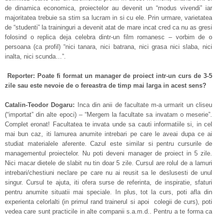
de dinamica economica, proiectelor au devenit un “modus vivendi” iar
majoritatea trebuie sa stim sa lucram in si cu ele. Prin urmare, varietatea
de “studenti” la traininguri a devenit atat de mare incat cred ca nu as gresi
folosind o replica deja celebra dintr-un film romanesc – vorbim de o
persoana (ca profil) “nici tanara, nici batrana, nici grasa nici slaba, nici
inalta, nici scunda…”.
Reporter: Poate fi format un manager de proiect intr-un curs de 3-5
zile sau este nevoie de o fereastra de timp mai larga in acest sens?
Catalin-Teodor Dogaru:
Inca din anii de facultate m-a urmarit un cliseu
(“importat” din alte epoci) – “Mergem la facultate sa invatam o meserie”.
Complet eronat! Facultatea te invata unde sa cauti informatiile si, in cel
mai bun caz, iti lamurea anumite intrebari pe care le aveai dupa ce ai
studiat materialele aferente. Cazul este similar si pentru cursurile de
managementul proiectelor. Nu poti deveni manager de proiect in 5 zile.
Nici macar dietele de slabit nu tin doar 5 zile. Cursul are rolul de a lamuri
intrebari/chestiuni neclare pe care nu ai reusit sa le deslusesti de unul
singur. Cursul te ajuta, iti ofera surse de referinta, de inspiratie, sfaturi
pentru anumite situatii mai speciale. In plus, tot la curs, poti afla din
experienta celorlalti (in primul rand trainerul si apoi colegii de curs), poti
vedea care sunt practicile in alte companii s.a.m.d.. Pentru a te forma ca