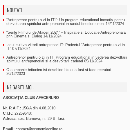
NOUTATI
“Antreprenor pentru o zi in IT!”: Un program educational inovativ pentru
dezvoltarea spiritului antreprenorial in randul tinerilor ieseni
14/11/2024
“Serile Filmului de Afaceri 2024” – Inspiratie si Educatie Antreprenoriala
prin Cinema si Dialog
14/11/2024
Iasul cultiva viitorii antreprenori IT: Proiectul “Antreprenor pentru o zi in
IT”
07/11/2024
Antreprenor pentru o zi in IT! Program educational in vederea dezvoltarii
spiritului antreprenorial si a dezvoltarii carierei
05/11/2024
O companie britanica isi deschide birou la Iasi si face recrutari
20/12/2023
NE GASITI AICI:
ASOCIAȚIA CLUB AFACERI.RO
Nr. R.A.F.:
156/A din 4.08.2010
C.I.F.:
27269648;
Adresa:
sos. Barnova, nr. 29 B, Iasi.
Email:
contact@economiaonline.ro