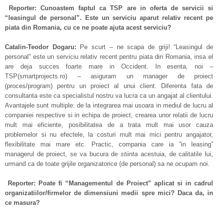
Reporter: Cunoastem faptul ca TSP are in oferta de servicii si
“leasingul de personal”. Este un serviciu aparut relativ recent pe
piata din Romania, cu ce ne poate ajuta acest serviciu?
Catalin-Teodor Dogaru:
Pe scurt – ne scapa de griji! “Leasingul de
personal” este un serviciu relativ recent pentru piata din Romania, insa el
are deja succes foarte mare in Occident. In esenta, noi –
TSP(smartprojects.ro) – asiguram un manager de proiect
(proces/program) pentru un proiect al unui client. Diferenta fata de
consultanta este ca specialistul nostru va lucra ca un angajat al clientului.
Avantajele sunt multiple: de la integrarea mai usoara in mediul de lucru al
companiei respective si in echipa de proiect, crearea unor relatii de lucru
mult mai eficiente, posibilitatea de a trata mult mai usor cauza
problemelor si nu efectele, la costuri mult mai mici pentru angajator,
flexibilitate mai mare etc. Practic, compania care ia “in leasing”
managerul de proiect, se va bucura de
stiinta
acestuia, de calitatile lui,
urmand ca de toate grijile organizatorice (de personal) sa ne ocupam noi.
Reporter: Poate fi “Managementul de Proiect” aplicat si in cadrul
organizatiilor/firmelor de dimensiuni medii spre mici? Daca da, in
ce masura?