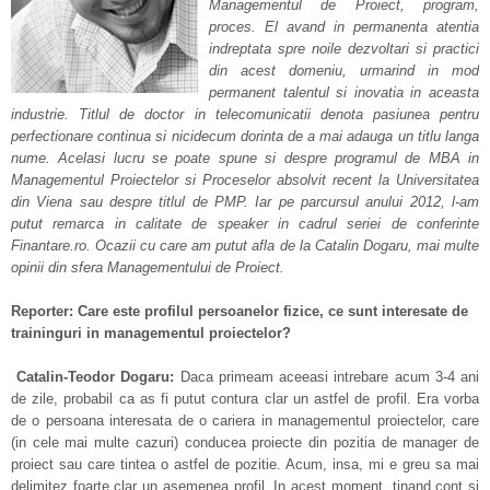
Managementul de Proiect, program,
proces. El avand in permanenta atentia
indreptata spre noile dezvoltari si practici
din acest domeniu, urmarind in mod
permanent talentul si inovatia in aceasta
industrie. Titlul de doctor in telecomunicatii denota pasiunea pentru
perfectionare continua si nicidecum dorinta de a mai adauga un titlu langa
nume. Acelasi lucru se poate spune si despre programul de MBA in
Managementul Proiectelor si Proceselor absolvit recent la Universitatea
din Viena sau despre titlul de PMP. Iar pe parcursul anului 2012, l-am
putut remarca in calitate de speaker in cadrul seriei de conferinte
Finantare.ro. Ocazii cu care am putut afla de la Catalin Dogaru, mai multe
opinii din sfera Managementului de Proiect.
Reporter: Care este profilul persoanelor fizice, ce sunt interesate de
traininguri in managementul proiectelor?
Catalin-Teodor Dogaru:
Daca primeam aceeasi intrebare acum 3-4 ani
de zile, probabil ca as fi putut contura clar un astfel de profil. Era vorba
de o persoana interesata de o cariera in managementul proiectelor, care
(in cele mai multe cazuri) conducea proiecte din pozitia de manager de
proiect sau care tintea o astfel de pozitie. Acum, insa, mi e greu sa mai
delimitez foarte clar un asemenea profil. In acest moment, tinand cont si