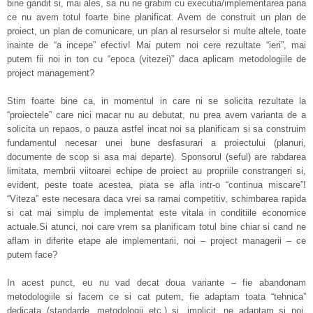
bine gandit si, mai ales, sa nu ne grabim cu executia/implementarea pana
ce nu avem totul foarte bine planificat. Avem de construit un plan de
proiect, un plan de comunicare, un plan al resurselor si multe altele, toate
inainte de “a incepe” efectiv! Mai putem noi cere rezultate “ieri”, mai
putem fii noi in ton cu “epoca (vitezei)” daca aplicam metodologiile de
project management?
Stim foarte bine ca, in momentul in care ni se solicita rezultate la
“proiectele” care nici macar nu au debutat, nu prea avem varianta de a
solicita un repaos, o pauza astfel incat noi sa planificam si sa construim
fundamentul necesar unei bune desfasurari a proiectului (planuri,
documente de scop si asa mai departe). Sponsorul (seful) are rabdarea
limitata, membrii viitoarei echipe de proiect au propriile constrangeri si,
evident, peste toate acestea, piata se afla intr-o “continua miscare”!
“Viteza” este necesara daca vrei sa ramai competitiv, schimbarea rapida
si cat mai simplu de implementat este vitala in conditiile economice
actuale.Si atunci, noi care vrem sa planificam totul bine chiar si cand ne
aflam in diferite etape ale implementarii, noi – project managerii – ce
putem face?
In acest punct, eu nu vad decat doua variante – fie abandonam
metodologiile si facem ce si cat putem, fie adaptam toata “tehnica”
dedicata (standarde, metodologii etc.) si, implicit, ne adaptam si noi.