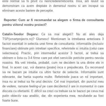
este normal sa fii privit cu neincredere/reticenta. Insa, am reusit sa
demonstram ca avem dreptate in demersul nostru si am inceput sa
eliminam aceste bariere de perceptie.
Reporter: Cum ar fi recomandat sa alegem o firma de consultanta
pentru viitorul nostru proiect?
Catalin-Teodor Dogaru:
Ce sa mai alegeti? Nu ati ales deja
TSP(smartprojects.ro)? Glumesc! Mentionam la intrebarea anterioara 3
factori esentiali in selectia unei firme de consultanta: informatiile (inclusiv
financiare) obtinute prin intrebari specifice, referintele si intuitia (celui care
selecteaza). Practic, prin intermediul acestor 3 factori, ar trebui sa
obtinem o lista cu 3-4 firme care pot oferi serviciile potrivite pentru nevoia
noastra. Ma veti intreba, probabil, cum ne decidem la una dintre ele in
final. In acest caz, voi darama (poate) inca o prejudecata. Eu recomand
sa ne bazam pe intuitie ca ultim factor de selectie. Informatiile sunt
relevante, dar hartia suporta multe. Referintele joaca un rol important,
insa nu ar trebui sa fie unul decisiv. Cel mai important, din punctul meu
de vedere, ramane
feeling-ul
pe care decidentul il are in momentul in care
discuta cu ofertantii. E dificil sa crezi ca trebuie sa te bazezi pe ceva mai
putin obiectiv sau analitic, dar, din experienta mea, rezultatele au fost
foarte bune.