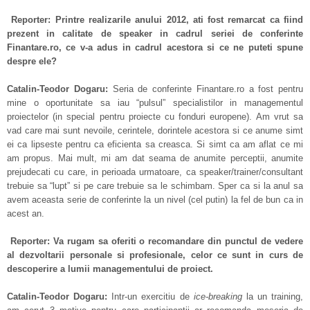
Reporter: Printre realizarile anului 2012, ati fost remarcat ca fiind
prezent in calitate de speaker in cadrul seriei de conferinte
Finantare.ro, ce v-a adus in cadrul acestora si ce ne puteti spune
despre ele?
Catalin-Teodor Dogaru:
Seria de conferinte Finantare.ro a fost pentru
mine o oportunitate sa iau “pulsul” specialistilor in managementul
proiectelor (in special pentru proiecte cu fonduri europene). Am vrut sa
vad care mai sunt nevoile, cerintele, dorintele acestora si ce anume simt
ei ca lipseste pentru ca eficienta sa creasca. Si simt ca am aflat ce mi
am propus. Mai mult, mi am dat seama de anumite perceptii, anumite
prejudecati cu care, in perioada urmatoare, ca speaker/trainer/consultant
trebuie sa “lupt” si pe care trebuie sa le schimbam. Sper ca si la anul sa
avem aceasta serie de conferinte la un nivel (cel putin) la fel de bun ca in
acest an.
Reporter: Va rugam sa oferiti o recomandare din punctul de vedere
al dezvoltarii personale si profesionale, celor ce sunt in curs de
descoperire a lumii managementului de proiect.
Catalin-Teodor Dogaru:
Intr-un exercitiu de
ice-breaking
la un training,