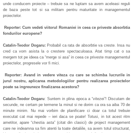
unde conducem proiecte – trebuie sa ne luptam sa avem aceleasi reguli
de baza peste tot si sa militam pentru maturitate in managementul
proiectelor.
Reporter: Cum vedeti viitorul Romaniei in ceea ce priveste absorbtia
fondurilor europene?
Catalin-Teodor Dogaru:
Probabil ca rata de absorbtie va creste. Insa nu
cred ca vom asista la o crestere spectaculoasa. Atat timp cat o sa
mergem tot pe ideea ca “merge si asa” in ceea ce priveste managementul
proiectelor, progresele vor fi mici.
Reporter: Avand in vedere viteza cu care se schimba lucrurile in
jurul nostru, aplicarea metodologiilor pentru realizarea proiectelor
poate sa ingreuneze finalizarea acestora?
Catalin-Teodor Dogaru
: Suntem in plina epoca a “vitezei”! Discutam de
secunde, ne certam pe termene la minut si ne dorim ca ora sa aiba 70 de
minute minim. Nu mai vorbim de planificare ci doar ca totul trebuie
executat cat mai repede – ieri daca se poate! Totusi, in tot acest ritm
ametitor, apare “chestia asta” (citat din clasici) de project management
care ne indeamna sa fim atenti la toate detaliile, sa avem totul structurat,