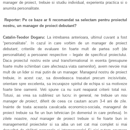
manager de proiect, trebuie si studiu individual, experienta practica si o
anumita personalitate.
Reporter: Pe ce baze ar fi recomandat sa selectam pentru proiectul
nostru, un manager de proiect debutant?
Catalin-Teodor Dogaru:
La intrebarea anterioara, ultimul cuvant a fost
“personalitate”. In cazul in care vorbim de un manager de proiect
debutant
, criteriile de evaluare tin foarte mult de partea
soft
(de
personalitate) a persoanei respective – legate de specificul proiectului.
Daca proiectul nostru este unul transformational in esenta (presupune
foarte multe schimbari care afecteaza viata oamenilor), avem nevoie mai
mult de un lider si mai putin de un manager. Managerul nostru de proiect
trebuie, in acest caz, sa dovedeasca trasaturi precum incisivitate,
orientare spre excelenta, sa incurajeze spiritul de echipa si sa motiveze
foarte bine oamenii. Veti spune ca nu sunt neaparat criterii total noi.
Totusi, as vrea sa subliniez un lucru: in general, ne trebuie un
nou
manager de proiect
, diferit de ceea ce cautam acum 3-4 ani de zile.
Inainte de toata aceasta cavalcada economico-sociala, managerul de
proiect trebuie sa fie un bun tehnician (in domeniul in care profesa). In
zilele noastre,
noul
manager de proiect trebuie si fie foarte bun in
managementul proiectelor si sa aiba un set cat mai complet si mai