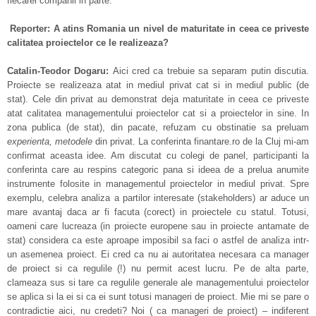
fiecarei companii in parte.
Reporter: A atins Romania un nivel de maturitate in ceea ce priveste
calitatea proiectelor ce le realizeaza?
Catalin-Teodor Dogaru:
Aici cred ca trebuie sa separam putin discutia.
Proiecte se realizeaza atat in mediul privat cat si in mediul public (de
stat). Cele din privat au demonstrat deja maturitate in ceea ce priveste
atat calitatea managementului proiectelor cat si a proiectelor in sine. In
zona publica (de stat), din pacate, refuzam cu obstinatie sa preluam
experienta, metodele
din privat. La conferinta finantare.ro de la Cluj mi-am
confirmat aceasta idee. Am discutat cu colegi de panel, participanti la
conferinta care au respins categoric pana si ideea de a prelua anumite
instrumente folosite in managementul proiectelor in mediul privat. Spre
exemplu, celebra analiza a partilor interesate (stakeholders) ar aduce un
mare avantaj daca ar fi facuta (corect) in proiectele cu statul. Totusi,
oameni care lucreaza (in proiecte europene sau in proiecte antamate de
stat) considera ca este aproape imposibil sa faci o astfel de analiza intr-
un asemenea proiect. Ei cred ca nu ai autoritatea necesara ca manager
de proiect si ca regulile (!) nu permit acest lucru. Pe de alta parte,
clameaza sus si tare ca regulile generale ale managementului proiectelor
se aplica si la ei si ca ei sunt totusi manageri de proiect. Mie mi se pare o
contradictie aici, nu credeti? Noi ( ca manageri de proiect) – indiferent