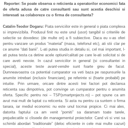
Reporter: Se poate observa o reticienta a operatorilor economici fata
de oferta adusa de catre consultanti sau sunt acestia deschisi si
interesati sa colaboreze cu o firma de consultanta?
Catalin-Teodor Dogaru:
Piata serviciilor este in general o piata complexa
si imprevizibila. Produsul finit nu este unul (usor) tangibil si criteriile de
selectie se dovedesc (de multe ori) a fi subiective. Daca eu v-as oferi
pentru vanzare un produs “material” (masa, telefonul etc), ati stii clar pe
ce anume “dati banii”. L-ati putea studia in detaliu si, cel mai important, l-
ati putea testa ca detine acele optiuni/calitati pe care le-ati solicitat si de
care aveti nevoie. In cazul serviciilor in general (si consultantei in
special), aceste teste
avant-vendre
sunt foarte greu de facut.
Dumneavoastra ca potential cumparator va veti baza pe raspunsurile la
anumite intrebari (inclusiv financiare), pe referinte si (foarte probabil) pe
intuitie. Prin urmare, oricare dintre acesti trei factori pot declansa
reticenta sau dimpotriva, pot convinge un cumparator pentru o anumita
oferta. Specific pentru noi – TSP(smartprojects.ro) – pot spune ca am
avut mai mult de luptat cu reticenta. Si asta nu pentru ca suntem o firma
tanara, iar mediul economic nu este unul tocmai propice. Ci mai ales,
datorita faptului ca am venit “porniti” sa daramam toate tarele,
prejudecatile si cliseele din managementul proiectelor. Cand vii si vrei sa
schimbi abordari “traditionale” (deloc eficiente in cele mai multe cazuri)