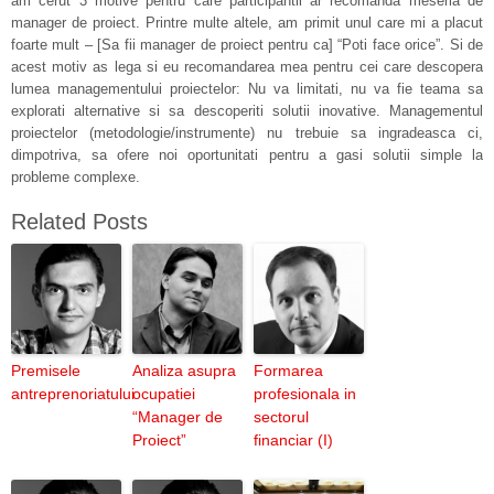
am cerut 3 motive pentru care participantii ar recomanda meseria de
manager de proiect. Printre multe altele, am primit unul care mi a placut
foarte mult – [Sa fii manager de proiect pentru ca] “Poti face orice”. Si de
acest motiv as lega si eu recomandarea mea pentru cei care descopera
lumea managementului proiectelor: Nu va limitati, nu va fie teama sa
explorati alternative si sa descoperiti solutii inovative. Managementul
proiectelor (metodologie/instrumente) nu trebuie sa ingradeasca ci,
dimpotriva, sa ofere noi oportunitati pentru a gasi solutii simple la
probleme complexe.
Related Posts
Premisele
Analiza asupra
Formarea
antreprenoriatului
ocupatiei
profesionala in
“Manager de
sectorul
Proiect”
financiar (I)