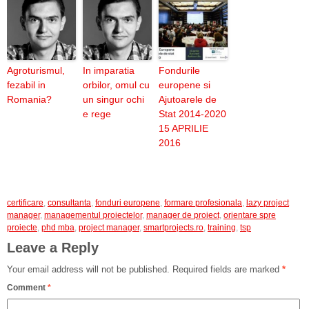
Agroturismul,
In imparatia
Fondurile
fezabil in
orbilor, omul cu
europene si
Romania?
un singur ochi
Ajutoarele de
e rege
Stat 2014-2020
15 APRILIE
2016
certificare
,
consultanta
,
fonduri europene
,
formare profesionala
,
lazy project
manager
,
managementul proiectelor
,
manager de proiect
,
orientare spre
proiecte
,
phd mba
,
project manager
,
smartprojects.ro
,
training
,
tsp
Leave a Reply
Your email address will not be published.
Required fields are marked
*
Comment
*