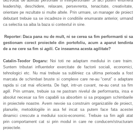
dezvoltat de abilitati personale si interpersonale! Si aici putem enumera
leadership, deschidere, relaxare, persevrenta, tenacitate, creativitate,
orientare pe rezultate si multe altele. Prin urmare, un manager de proiect
debutant trebuie sa se incadreze in conditiile enumarate anterior, urmand
ca selectia sa aiba la baza si contextul in sine.
Reporter: Daca pana nu de mult, ni se cerea sa fim performanti si sa
gestionam corect proiectele din portofoliu, acum a aparut tendinta
de a ne cere sa fim si
agili.
Ce inseamna acesta agilitate?
Catalin-Teodor Dogaru:
Noi toti ne adaptam mediului in care traim.
Suntem tributari influentelor exercitate de factorii sociali, economici,
tehnologici etc. Nu mai trebuie sa subliniez ca ultima perioada a fost
marcata de schimbari bruste si complexe care ne-au “cerut” o adaptare
rapida si cat mai eficienta. De fapt, intr-un cuvant, ne-au cerut sa fim
agili
. Prin urmare, trebuie sa ne pastram nivelul de performanta, insa e
absolut necesar sa fim capabili sa absorbim si sa propagam schimbarile
in proiectele noastre. Avem nevoie sa construim organizatiile de proiect,
planurile, metodologiile in asa fel incat sa putem face fata acestei
dinamici crescute a mediului socio-economic. Trebuie sa fim agili atat
prin comportament cat si prin modul in care ne conducem/structuram
proiectele.