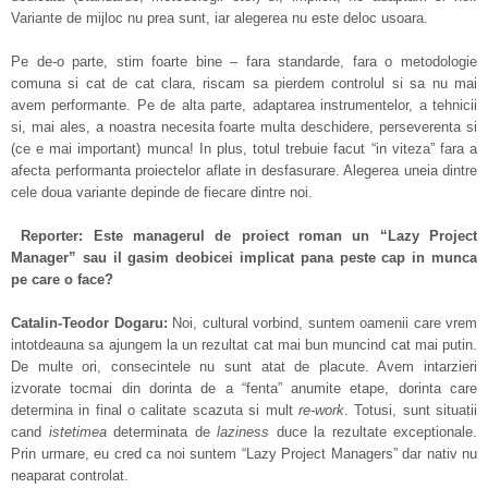
Variante de mijloc nu prea sunt, iar alegerea nu este deloc usoara.
Pe de-o parte, stim foarte bine – fara standarde, fara o metodologie
comuna si cat de cat clara, riscam sa pierdem controlul si sa nu mai
avem performante. Pe de alta parte, adaptarea instrumentelor, a tehnicii
si, mai ales, a noastra necesita foarte multa deschidere, perseverenta si
(ce e mai important) munca! In plus, totul trebuie facut “in viteza” fara a
afecta performanta proiectelor aflate in desfasurare. Alegerea uneia dintre
cele doua variante depinde de fiecare dintre noi.
Reporter: Este managerul de proiect roman un “Lazy Project
Manager” sau il gasim deobicei implicat pana peste cap in munca
pe care o face?
Catalin-Teodor Dogaru:
Noi, cultural vorbind, suntem oamenii care vrem
intotdeauna sa ajungem la un rezultat cat mai bun muncind cat mai putin.
De multe ori, consecintele nu sunt atat de placute. Avem intarzieri
izvorate tocmai din dorinta de a “fenta” anumite etape, dorinta care
determina in final o calitate scazuta si mult
re-work
. Totusi, sunt situatii
cand
istetimea
determinata de
laziness
duce la rezultate exceptionale.
Prin urmare, eu cred ca noi suntem “Lazy Project Managers” dar nativ nu
neaparat controlat.