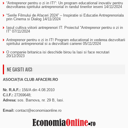
“Antreprenor pentru o zi in IT!”: Un program educational inovativ pentru
dezvoltarea spiritului antreprenorial in randul tinerilor ieseni
14/11/2024
“Serile Filmului de Afaceri 2024” – Inspiratie si Educatie Antreprenoriala
prin Cinema si Dialog
14/11/2024
Iasul cultiva viitorii antreprenori IT: Proiectul “Antreprenor pentru o zi in
IT”
07/11/2024
Antreprenor pentru o zi in IT! Program educational in vederea dezvoltarii
spiritului antreprenorial si a dezvoltarii carierei
05/11/2024
O companie britanica isi deschide birou la Iasi si face recrutari
20/12/2023
NE GASITI AICI:
ASOCIAȚIA CLUB AFACERI.RO
Nr. R.A.F.:
156/A din 4.08.2010
C.I.F.:
27269648;
Adresa:
sos. Barnova, nr. 29 B, Iasi.
Email:
contact@economiaonline.ro