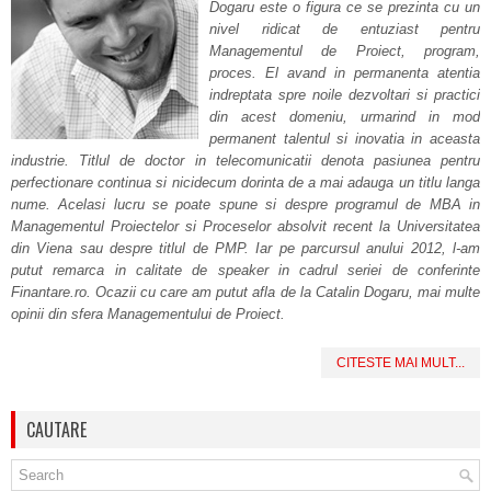
Dogaru este o figura ce se prezinta cu un
nivel ridicat de entuziast pentru
Managementul de Proiect, program,
proces. El avand in permanenta atentia
indreptata spre noile dezvoltari si practici
din acest domeniu, urmarind in mod
permanent talentul si inovatia in aceasta
industrie. Titlul de doctor in telecomunicatii denota pasiunea pentru
perfectionare continua si nicidecum dorinta de a mai adauga un titlu langa
nume. Acelasi lucru se poate spune si despre programul de MBA in
Managementul Proiectelor si Proceselor absolvit recent la Universitatea
din Viena sau despre titlul de PMP. Iar pe parcursul anului 2012, l-am
putut remarca in calitate de speaker in cadrul seriei de conferinte
Finantare.ro. Ocazii cu care am putut afla de la Catalin Dogaru, mai multe
opinii din sfera Managementului de Proiect.
CITESTE MAI MULT...
CAUTARE