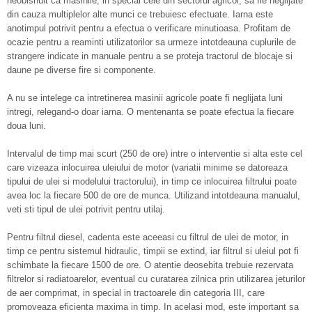
neobisnuit ca masinile, in special cele din sectorul agricol, sa fie neglijate
din cauza multiplelor alte munci ce trebuiesc efectuate. Iarna este
anotimpul potrivit pentru a efectua o verificare minutioasa. Profitam de
ocazie pentru a reaminti utilizatorilor sa urmeze intotdeauna cuplurile de
strangere indicate in manuale pentru a se proteja tractorul de blocaje si
daune pe diverse fire si componente.
A nu se intelege ca intretinerea masinii agricole poate fi neglijata luni
intregi, relegand-o doar iarna. O mentenanta se poate efectua la fiecare
doua luni.
Intervalul de timp mai scurt (250 de ore) intre o interventie si alta este cel
care vizeaza inlocuirea uleiului de motor (variatii minime se datoreaza
tipului de ulei si modelului tractorului), in timp ce inlocuirea filtrului poate
avea loc la fiecare 500 de ore de munca. Utilizand intotdeauna manualul,
veti sti tipul de ulei potrivit pentru utilaj.
Pentru filtrul diesel, cadenta este aceeasi cu filtrul de ulei de motor, in
timp ce pentru sistemul hidraulic, timpii se extind, iar filtrul si uleiul pot fi
schimbate la fiecare 1500 de ore. O atentie deosebita trebuie rezervata
filtrelor si radiatoarelor, eventual cu curatarea zilnica prin utilizarea jeturilor
de aer comprimat, in special in tractoarele din categoria III, care
promoveaza eficienta maxima in timp. In acelasi mod, este important sa