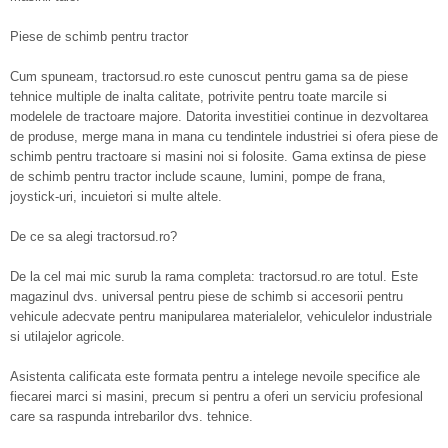
Piese de schimb pentru tractor
Cum spuneam, tractorsud.ro este cunoscut pentru gama sa de piese
tehnice multiple de inalta calitate, potrivite pentru toate marcile si
modelele de tractoare majore. Datorita investitiei continue in dezvoltarea
de produse, merge mana in mana cu tendintele industriei si ofera piese de
schimb pentru tractoare si masini noi si folosite. Gama extinsa de piese
de schimb pentru tractor include scaune, lumini, pompe de frana,
joystick-uri, incuietori si multe altele.
De ce sa alegi tractorsud.ro?
De la cel mai mic surub la rama completa: tractorsud.ro are totul. Este
magazinul dvs. universal pentru piese de schimb si accesorii pentru
vehicule adecvate pentru manipularea materialelor, vehiculelor industriale
si utilajelor agricole.
Asistenta calificata este formata pentru a intelege nevoile specifice ale
fiecarei marci si masini, precum si pentru a oferi un serviciu profesional
care sa raspunda intrebarilor dvs. tehnice.