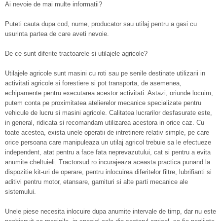
Ai nevoie de mai multe informatii?
Puteti cauta dupa cod, nume, producator sau utilaj pentru a gasi cu
usurinta partea de care aveti nevoie.
De ce sunt diferite tractoarele si utilajele agricole?
Utilajele agricole sunt masini cu roti sau pe senile destinate utilizarii in
activitati agricole si forestiere si pot transporta, de asemenea,
echipamente pentru executarea acestor activitati. Astazi, oriunde locuim,
putem conta pe proximitatea atelierelor mecanice specializate pentru
vehicule de lucru si masini agricole. Calitatea lucrarilor desfasurate este,
in general, ridicata si recomandam utilizarea acestora in orice caz. Cu
toate acestea, exista unele operatii de intretinere relativ simple, pe care
orice persoana care manipuleaza un utilaj agricol trebuie sa le efectueze
independent, atat pentru a face fata neprevazutului, cat si pentru a evita
anumite cheltuieli. Tractorsud.ro incurajeaza aceasta practica punand la
dispozitie kit-uri de operare, pentru inlocuirea diferitelor filtre, lubrifianti si
aditivi pentru motor, etansare, garnituri si alte parti mecanice ale
sistemului.
Unele piese necesita inlocuire dupa anumite intervale de timp, dar nu este