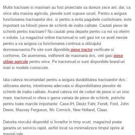
Multe tractoare si masinarii au fost proiectate sa dureze zece ani, dar, ca
orice alta masina agricola, piesele sunt supuse uzurii. Pentru a asigura
functionarea tractoarelor dvs. si pentru a evita pagubele costisitoare, este
important sa folositi piese de schimb de inalta calitate. Cautati piese de
schimb pentru tractoare? Nu cautati prea departe pentru ca noi va oferim
o solutie. La magazinul online tractorsud.ro veti gasi tot ce aveti nevoie
pentru a va asigura ca functionarea continua a utilzajului
dumneavoastra.Pe site sunt diponibile
piese tractor
verificate si
conforme.
De asemenea, indiferent de masinaria dvs, veti gasi
piese
utilaje agricole
pentru orice. Pe tractorsud.ro sunt disponibile brand-uri
mari si modele cunoscute.
Iata cateva recomandari pentru a asigura durabilitatea tractoarelor dvs.:
utilizarea atenta, intretinerea adecvata si disponibilitatea pieselor de
schimb de inalta calitate. Avand cateva mii de coduri de piese si un stoc
mare, tractorsud.ro ofera o gama variata de piese de schimb, potrivite
pentru toate marcile importante: Case-IH, Deutz Fahr, Fendt, Ford, John
Deere, Massey Ferguson, Mc Cormick, New Holland, Claas.
Datorita stocului disponibil si livrarilor in timp scurt, magazinul poate
garanta un serviciu rapid, astfel incat sa minimalizeze timpul oprire al
masinii tale.