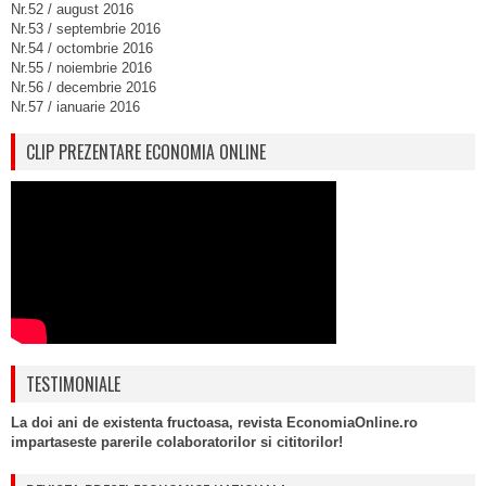
Nr.52 / august 2016
Nr.53 / septembrie 2016
Nr.54 / octombrie 2016
Nr.55 / noiembrie 2016
Nr.56 / decembrie 2016
Nr.57 / ianuarie 2016
CLIP PREZENTARE ECONOMIA ONLINE
TESTIMONIALE
La doi ani de existenta fructoasa, revista EconomiaOnline.ro
impartaseste parerile colaboratorilor si cititorilor!