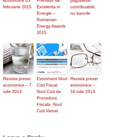
economice 03
Premiilor de
pagubeste
februarie 2015
Excelenta in
contribuabilii,
Energie –
nu bancile
Romanian
Energy Awards
2015
Revista presei
Eveniment Noul
Revista presei
economice – 7
Cod Fiscal.
economice –
iulie 2014
Noul Cod de
16 iulie 2014
Procedura
Fiscala. Noul
Cod Vamal