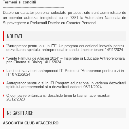
Termeni si conditii
-----------------------------------------------------
Datele cu caracter personal colectate pe acest site sunt administrate de
un operator autorizat inregistrat cu nr. 7381 la Autoritatea Nationala de
Supraveghere a Prelucrarii Datelor cu Caracter Personal.
NOUTATI
“Antreprenor pentru o zi in IT!”: Un program educational inovativ pentru
dezvoltarea spiritului antreprenorial in randul tinerilor ieseni
14/11/2024
“Serile Filmului de Afaceri 2024” – Inspiratie si Educatie Antreprenoriala
prin Cinema si Dialog
14/11/2024
Iasul cultiva viitorii antreprenori IT: Proiectul “Antreprenor pentru o zi in
IT”
07/11/2024
Antreprenor pentru o zi in IT! Program educational in vederea dezvoltarii
spiritului antreprenorial si a dezvoltarii carierei
05/11/2024
O companie britanica isi deschide birou la Iasi si face recrutari
20/12/2023
NE GASITI AICI:
ASOCIAȚIA CLUB AFACERI.RO