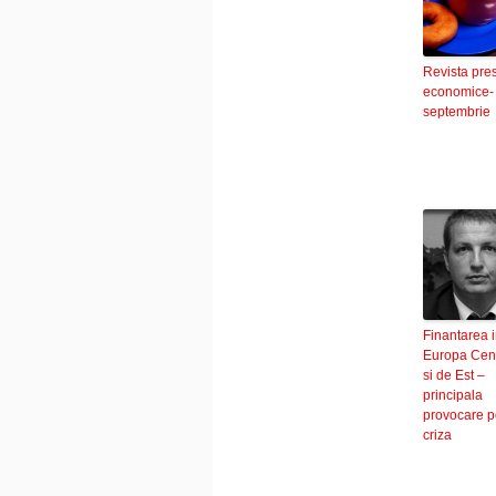
Revista pre
economice-
septembrie
Finantarea 
Europa Cent
si de Est –
principala
provocare p
criza