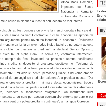
TES
Alpha Bank Romania,
impreuna cu Banca
La doi
Nationala a Romaniei
Econo
si Asociatia Romana a
colabor
emele aduse in discutie au fost si anul acesta de real interes.
REV
e discutii au fost conduse cu privire la mersul creditarii bancare din
xista semne ca varful contractiei ciclului financiar se apropie de
xista argumente pentru revenirea increderii in economie. Reducerea
si mentinerea lor la un nivel redus indica faptul ca ne putem astepta
ea ciclului de crestere a creditarii”, a declarat Sergiu Oprescu,
le executiv al Alpha Bank. In opinia sa, contractia intermedierii
 se apropie de final, invocand ca principale semne echilibrarea
dintre credite si depozite si cresterea creditelor noi. “Volumul de
 acordate trimestrial de banci persoanelor fizice este de 5 miliarde de
proximativ 8 miliarde lei pentru persoane juridice, fiind vorba atat de
 cat si de prelungiri ale creditelor existente”, a precizat acesta. “Dar
Econo
vea o crestere a creditarii mai mare decat economisirea, trebuie
rse din alte locuri, iar pentru acest lucru este nevoie de instrumente
are, incredere si randamente atragatoare. Un instrument sunt
Com
le ipotecare, cu care pot accesa economisire externa pe care o pot
mania pentru a putea credita in continuare”, a mai spus Oprescu.