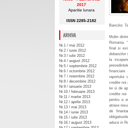
2017
Aparitie lunara
ISSN 2285-2182
Bancilor. T
ARHIVA
Multe dintr
Romania. “E
Nr.1 / mai 2012
final si e
Nr.2 / iunie 2012
dobanzilor 
Nr.3 / iulie 2012
la inceper
Nr.4 / august 2012
presedinte
Nr.5 / septembrie 2012
Nr.6 / octombrie 2012
financiare
Nr.7 / noiembrie 2012
raportului 
Nr.8 / decembrie 2012
credite noi
Nr.9 / ianuarie 2013
lei si de a
Nr.10 / februarie 2013
credite noi
Nr.11 / martie 2013
pentru a a
Nr.12 / aprilie 2013
atrase resu
Nr.13 / mai 2013
de finant
Nr.14 / iunie 2013
obligatiuni
Nr.15 / iulie 2013
Nr.16 / august 2013
aduce in Ro
Nr.17 / septembrie 2013