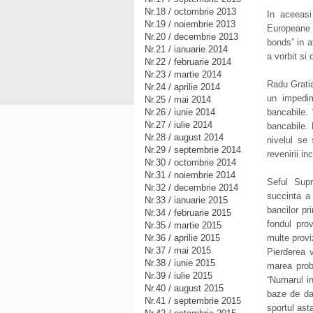
Nr.18 / octombrie 2013
In aceeasi
Nr.19 / noiembrie 2013
Europeane 
Nr.20 / decembrie 2013
bonds” in a
Nr.21 / ianuarie 2014
a vorbit si
Nr.22 / februarie 2014
Nr.23 / martie 2014
Radu Gratia
Nr.24 / aprilie 2014
un impedim
Nr.25 / mai 2014
Nr.26 / iunie 2014
bancabile. 
Nr.27 / iulie 2014
bancabile. 
Nr.28 / august 2014
nivelul se
Nr.29 / septembrie 2014
revenirii i
Nr.30 / octombrie 2014
Nr.31 / noiembrie 2014
Seful Supr
Nr.32 / decembrie 2014
succinta a 
Nr.33 / ianuarie 2015
bancilor pr
Nr.34 / februarie 2015
fondul pro
Nr.35 / martie 2015
Nr.36 / aprilie 2015
multe provi
Nr.37 / mai 2015
Pierderea v
Nr.38 / iunie 2015
marea prob
Nr.39 / iulie 2015
“Numarul i
Nr.40 / august 2015
baze de dat
Nr.41 / septembrie 2015
sportul ast