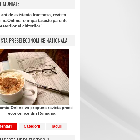
TIMONIALE
 ani de existenta fructoasa, revista
miaOnline.ro impartaseste parerile
atorilor si cititorilor!
ISTA PRESEI ECONOMICE NATIONALA
mia Online va propune revista presei
economice din Romania
entarii
Categorii
Taguri