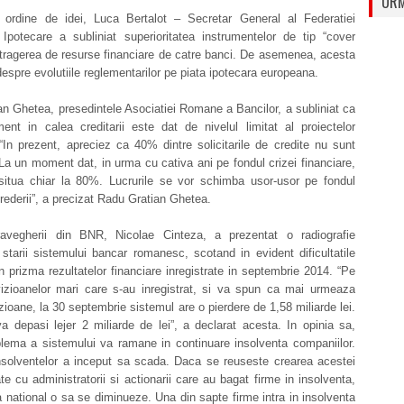
URM
 ordine de idei, Luca Bertalot – Secretar General al Federatiei
Ipotecare a subliniat superioritatea instrumentelor de tip “cover
tragerea de resurse financiare de catre banci. De asemenea, acesta
 despre evolutiile reglementarilor pe piata ipotecara europeana.
n Ghetea, presedintele Asociatiei Romane a Bancilor, a subliniat ca
ent in calea creditarii este dat de nivelul limitat al proiectelor
“In prezent, apreciez ca 40% dintre solicitarile de credite nu sunt
La un moment dat, in urma cu cativa ani pe fondul crizei financiare,
 situa chiar la 80%. Lucrurile se vor schimba usor-usor pe fondul
ncrederii”, a precizat Radu Gratian Ghetea.
avegherii din BNR, Nicolae Cinteza, a prezentat o radiografie
starii sistemului bancar romanesc, scotand in evident dificultatile
in prizma rezultatelor financiare inregistrate in septembrie 2014. “Pe
vizioanelor mari care s-au inregistrat, si va spun ca mai urmeaza
zioane, la 30 septembrie sistemul are o pierdere de 1,58 miliarde lei.
a depasi lejer 2 miliarde de lei”, a declarat acesta. In opinia sa,
lema a sistemului va ramane in continuare insolventa companiilor.
nsolventelor a inceput sa scada. Daca se reuseste crearea acestei
e cu administratorii si actionarii care au bagat firme in insolventa,
a national o sa se diminueze. Una din sapte firme intra in insolventa