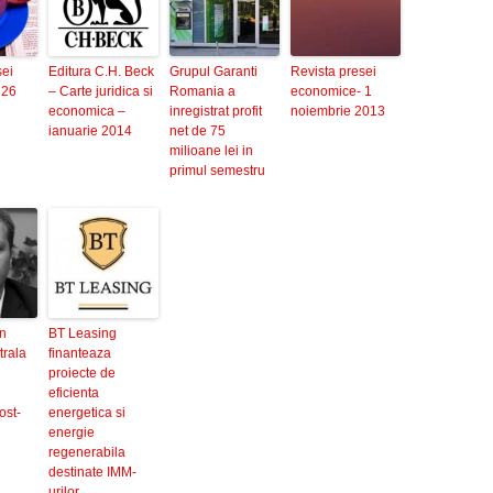
sei
Editura C.H. Beck
Grupul Garanti
Revista presei
 26
– Carte juridica si
Romania a
economice- 1
economica –
inregistrat profit
noiembrie 2013
ianuarie 2014
net de 75
milioane lei in
primul semestru
in
BT Leasing
rala
finanteaza
proiecte de
eficienta
ost-
energetica si
energie
regenerabila
destinate IMM-
urilor