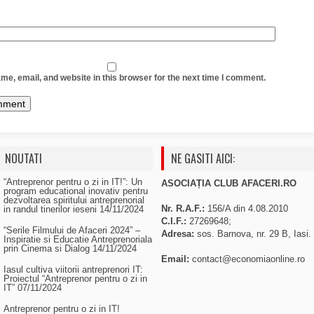
e, email, and website in this browser for the next time I comment.
NOUTATI
NE GASITI AICI:
“Antreprenor pentru o zi in IT!”: Un
ASOCIAȚIA CLUB AFACERI.RO
program educational inovativ pentru
dezvoltarea spiritului antreprenorial
Nr. R.A.F.:
156/A din 4.08.2010
in randul tinerilor ieseni
14/11/2024
C.I.F.:
27269648;
“Serile Filmului de Afaceri 2024” –
Adresa:
sos. Barnova, nr. 29 B, Iasi.
Inspiratie si Educatie Antreprenoriala
prin Cinema si Dialog
14/11/2024
Email:
contact@economiaonline.ro
Iasul cultiva viitorii antreprenori IT:
Proiectul “Antreprenor pentru o zi in
IT”
07/11/2024
Antreprenor pentru o zi in IT!