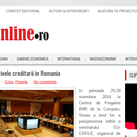
COMITET EDITORIAL
AUTORI SI INTERVIEVATI
ALATURA-TE PROIECTUL
PEANA
GANDIRE ECONOMICA
INTERNATIONAL
MACROECONOMIE
INTERV
ivele creditarii in Romania
CLI
Criza
,
Finante
No comments
In perioada 25-29
noiembrie 2014 la
Centrul de Pregatire
BNR de la Cumpatu,
Sinaia a avut loc a
paisprezecea editie a
seminarului EU-
COFILE, organizat de