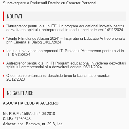
Supraveghere a Prelucrarii Datelor cu Caracter Personal.
NOUTATI
“Antreprenor pentru o zi in IT!”: Un program educational inovativ pentru
dezvoltarea spiritului antreprenorial in randul tinerilor ieseni
14/11/2024
“Serile Filmului de Afaceri 2024” – Inspiratie si Educatie Antreprenoriala
prin Cinema si Dialog
14/11/2024
Iasul cultiva viitorii antreprenori IT: Proiectul “Antreprenor pentru o zi in
IT”
07/11/2024
Antreprenor pentru o zi in IT! Program educational in vederea dezvoltarii
spiritului antreprenorial si a dezvoltarii carierei
05/11/2024
O companie britanica isi deschide birou la Iasi si face recrutari
20/12/2023
NE GASITI AICI:
ASOCIAȚIA CLUB AFACERI.RO
Nr. R.A.F.:
156/A din 4.08.2010
C.I.F.:
27269648;
Adresa:
sos. Barnova, nr. 29 B, Iasi.