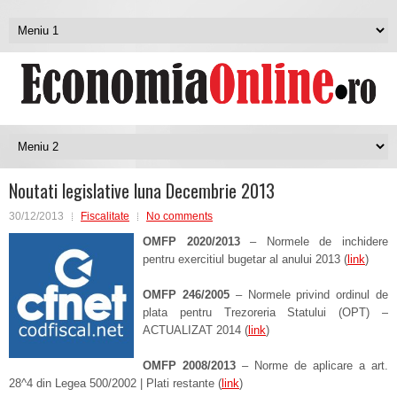
Noutati legislative luna Decembrie 2013
30/12/2013
Fiscalitate
No comments
OMFP 2020/2013
– Normele de inchidere
pentru exercitiul bugetar al anului 2013 (
link
)
OMFP 246/2005
– Normele privind ordinul de
plata pentru Trezoreria Statului (OPT) –
ACTUALIZAT 2014 (
link
)
OMFP 2008/2013
– Norme de aplicare a art.
28^4 din Legea 500/2002 | Plati restante (
link
)