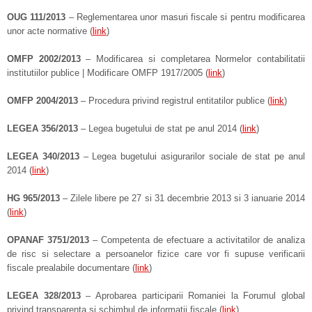
OUG 111/2013
– Reglementarea unor masuri fiscale si pentru modificarea
unor acte normative (
link
)
OMFP 2002/2013
– Modificarea si completarea Normelor contabilitatii
institutiilor publice | Modificare OMFP 1917/2005 (
link
)
OMFP 2004/2013
– Procedura privind registrul entitatilor publice (
link
)
LEGEA 356/2013
– Legea bugetului de stat pe anul 2014 (
link
)
LEGEA 340/2013
– Legea bugetului asigurarilor sociale de stat pe anul
2014 (
link
)
HG 965/2013
– Zilele libere pe 27 si 31 decembrie 2013 si 3 ianuarie 2014
(
link
)
OPANAF 3751/2013
– Competenta de efectuare a activitatilor de analiza
de risc si selectare a persoanelor fizice care vor fi supuse verificarii
fiscale prealabile documentare (
link
)
LEGEA 328/2013
– Aprobarea participarii Romaniei la Forumul global
privind transparenta si schimbul de informatii fiscale (
link
)