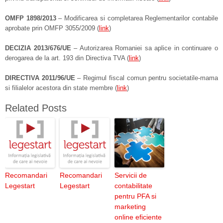
OMFP 1898/2013
– Modificarea si completarea Reglementarilor contabile
aprobate prin OMFP 3055/2009 (
link
)
DECIZIA 2013/676/UE
– Autorizarea Romaniei sa aplice in continuare o
derogarea de la art. 193 din Directiva TVA (
link
)
DIRECTIVA 2011/96/UE
– Regimul fiscal comun pentru societatile-mama
si filialelor acestora din state membre (
link
)
Related Posts
Recomandari
Recomandari
Servicii de
Legestart
Legestart
contabilitate
pentru PFA si
marketing
online eficiente