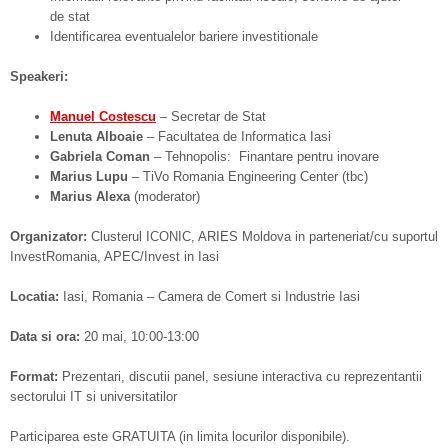
de stat
Identificarea eventualelor bariere investitionale
Speakeri:
Manuel Costescu
– Secretar de Stat
Lenuta Alboaie
– Facultatea de Informatica Iasi
Gabriela Coman
– Tehnopolis: Finantare pentru inovare
Marius Lupu
– TiVo Romania Engineering Center (tbc)
Marius Alexa
(moderator)
Organizator:
Clusterul ICONIC, ARIES Moldova in parteneriat/cu suportul
InvestRomania, APEC/Invest in Iasi
Locatia:
Iasi, Romania – Camera de Comert si Industrie Iasi
Data si ora:
20 mai, 10:00-13:00
Format:
Prezentari, discutii panel, sesiune interactiva cu reprezentantii
sectorului IT si universitatilor
Participarea este GRATUITA (in limita locurilor disponibile).