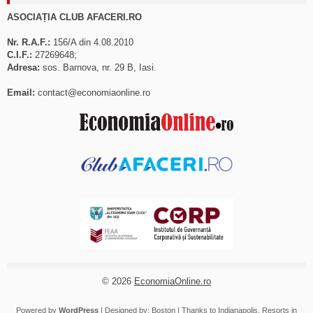
ASOCIAȚIA CLUB AFACERI.RO
Nr. R.A.F.:
156/A din 4.08.2010
C.I.F.:
27269648;
Adresa:
sos. Barnova, nr. 29 B, Iasi.
Email:
contact@economiaonline.ro
© 2026
EconomiaOnline.ro
Powered by
WordPress
| Designed by:
Boston
| Thanks to
Indianapolis
,
Resorts in