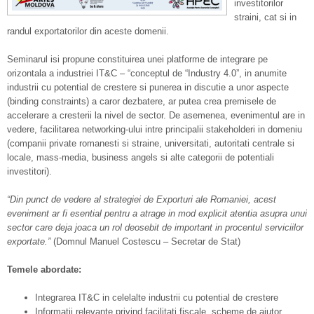
investitorilor
straini, cat si in
randul exportatorilor din aceste domenii.
Seminarul isi propune constituirea unei platforme de integrare pe
orizontala a industriei IT&C – “conceptul de “Industry 4.0”, in anumite
industrii cu potential de crestere si punerea in discutie a unor aspecte
(binding constraints) a caror dezbatere, ar putea crea premisele de
accelerare a cresterii la nivel de sector. De asemenea, evenimentul are in
vedere, facilitarea networking-ului intre principalii stakeholderi in domeniu
(companii private romanesti si straine, universitati, autoritati centrale si
locale, mass-media, business angels si alte categorii de potentiali
investitori).
“Din punct de vedere al strategiei de Exporturi ale Romaniei, acest
eveniment ar fi esential pentru a atrage in mod explicit atentia asupra unui
sector care deja joaca un rol deosebit de important in procentul serviciilor
exportate.”
(Domnul Manuel Costescu – Secretar de Stat)
Temele abordate:
Integrarea IT&C in celelalte industrii cu potential de crestere
Informatii relevante privind facilitati fiscale, scheme de ajutor