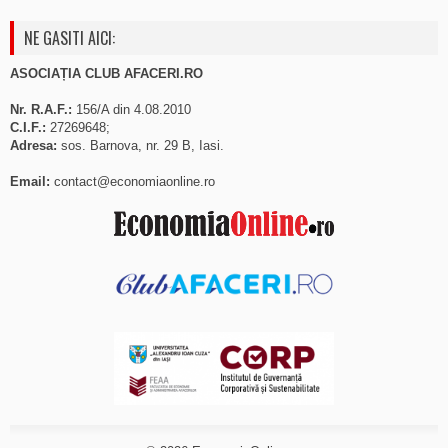
NE GASITI AICI:
ASOCIAȚIA CLUB AFACERI.RO
Nr. R.A.F.:
156/A din 4.08.2010
C.I.F.:
27269648;
Adresa:
sos. Barnova, nr. 29 B, Iasi.
Email:
contact@economiaonline.ro