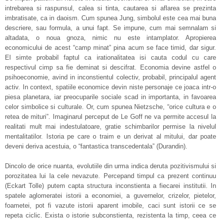
intrebarea si raspunsul, calea si tinta, cautarea si aflarea se prezinta
imbratisate, ca in daoism. Cum spunea Jung, simbolul este cea mai buna
descriere, sau formula, a unui fapt. Se impune, cum mai semnalam si
altadata, o noua gnoza, nimic nu este intamplator. Apropierea
economicului de acest “camp minat” pina acum se face timid, dar sigur.
El simte probabil faptul ca irationalitatea isi cauta codul cu care
respectivul cimp sa fie deminat si descifrat. Economia devine astfel o
psihoeconomie, avind in inconstientul colectiv, probabil, principalul agent
activ. In context, spatiile economice devin niste personaje ce joaca intr-o
piesa planetara, iar preocuparile sociale scad in importanta, in favoarea
celor simbolice si culturale. Or, cum spunea Nietzsche, “orice cultura e o
retea de mituri”. Imaginarul perceput de Le Goff ne va permite accesul la
realitati mult mai indestulatoare, gratie schimbarilor permise la nivelul
mentalitatilor. Istoria pe care o traim e un derivat al mitului, dar poate
deveni deriva acestuia, o “fantastica transcedentala” (Durandin).
Dincolo de orice nuanta, evolutiile din urma indica deruta pozitivismului si
porozitatea lui la cele nevazute. Percepand timpul ca prezent continuu
(Eckart Tolle) putem capta structura inconstienta a fiecarei institutii. In
spatele aglomeratei istorii a economiei, a guvernelor, crizelor, pietelor,
foametei, pot fi vazute istorii aparent imobile, caci sunt istorii ce se
repeta ciclic. Exista o istorie subconstienta, rezistenta la timp, ceea ce