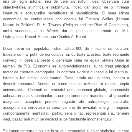
nici de legile istoriei, nici de cele ale naturii, desi observam cum
obiectivitatea stiintifica e substituita, incet, dar sigur, de o intreaga
literatura a adevarurilor neverificate si neverificabile. O noua stiinta
economica se configureaza prin operele lui Graham Wallas (Human
Nature in Politics), R. H. Tawney (Religion and the Rise of Capitalism),
ambii succesori ai lui Weber, dar si prin altele semnate de M.I.
Ostrogorski, Robert Michel sau Charles A. Beard.
Doua treimi din populatia Indiei, adica 800 de milioane de locuitori,
traieste cu mai putin de doi dolari/zi si, cu toate acestea, toate estimarile
converg in ideea ca peste o generatie India va egala Statele Unite in
termeni de PIB. Economia se autorevolutioneaza, avind drept principal
motor de crestere demografia, in contrast evident cu teoriile lui Malthus.
Istoria o fac simplii consumatori. Daca istoria are un sens, acesta a
devenit consumul. Acesta ar putea elimina razboiul si realiza utopia
universalista. Chemati de proiectul unei economii globale, economistii
coboara in analiza periferiilor, a comportamentului maselor si al grupurilor
marginale, acceptind primele sugestii ale antropologiei culturale,
acceptind sa cerceteze si ceea ce tine de invizibil: energii, imaginar,
comportamente, mentalitati, psihic, sensibilitati, reprezentari s.a., termeni
vagi, bazati mai mult pe declicul si pe functiunile inconstientului.
Se impun pattern-uri holiste in studiul economiei si chiar simboluri, in care