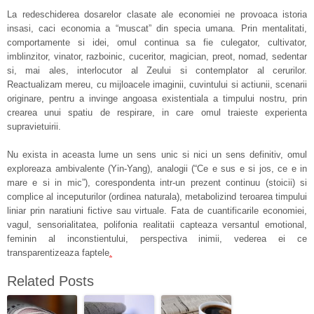
La redeschiderea dosarelor clasate ale economiei ne provoaca istoria
insasi, caci economia a “muscat” din specia umana. Prin mentalitati,
comportamente si idei, omul continua sa fie culegator, cultivator,
imblinzitor, vinator, razboinic, cuceritor, magician, preot, nomad, sedentar
si, mai ales, interlocutor al Zeului si contemplator al cerurilor.
Reactualizam mereu, cu mijloacele imaginii, cuvintului si actiunii, scenarii
originare, pentru a invinge angoasa existentiala a timpului nostru, prin
crearea unui spatiu de respirare, in care omul traieste experienta
supravietuirii.
Nu exista in aceasta lume un sens unic si nici un sens definitiv, omul
exploreaza ambivalente (Yin-Yang), analogii (“Ce e sus e si jos, ce e in
mare e si in mic”), corespondenta intr-un prezent continuu (stoicii) si
complice al inceputurilor (ordinea naturala), metabolizind teroarea timpului
liniar prin naratiuni fictive sau virtuale. Fata de cuantificarile economiei,
vagul, sensorialitatea, polifonia realitatii capteaza versantul emotional,
feminin al inconstientului, perspectiva inimii, vederea ei ce
transparentizeaza faptele
.
Related Posts