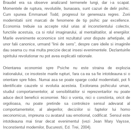
Braudel era sa observe analizand termenele lungi, dar i-a scapat.
Momentele de ruptura, revolutiile, bunaoara, sunt cazuri de delir psihic.
Cum spunea Emmanuel Todd, progresul lor genereaza regres. Zorii
modernitatii sint marcati de fenomene de tip psihic par excellence.
Economia trebuie sa accepte rolul urias al inconstientului colectiv,
functiile acestuia, ca si rolul imaginarului, al mentalitatilor, al energiilor.
Marile evenimente economice sint rezultatul unor dispute arhetipale, al
unor falii canonice, urmand “linii de sens”, despre care ideile si imaginile
dau seama cu mai multa precizie decat insesi evenimentele. Dezlantuirile
spiritului revolutionar nu pot avea explicatii rationale.
Orientarea economiei spre Psiche nu este straina de explozia
irationalului, ce insoteste marile rupturi, fara ca ea sa fie intotdeauna si o
orientare spre fides. Numai asa se poate sparge codul modernitatii, pot fi
identificate cauzele si evolutia acesteia. Exolorarea psihicului uman,
studiul comportamentelor, al sensibilitatilor si reprezentarilor nu poate
aduce decit beneficii economiei. Nici o vointa, nici o constiinta, oricit de
orgolioasa, nu poate pretinde sa controleze sensul adevarat al
comportamentelor, al alegerilor, deciziilor si faptelor lui homo
oeconomicus, impreuna cu avatarul sau emotional, codificat. Sensul este
intotdeauna mai tinar decat evenimentul (vezi Jean Mary Vaysse,
Inconstientul modernilor, Bucuresti, Ed. Trei, 2004).