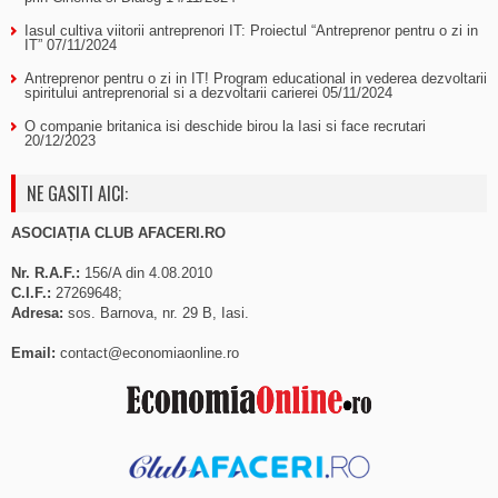
Iasul cultiva viitorii antreprenori IT: Proiectul “Antreprenor pentru o zi in
IT”
07/11/2024
Antreprenor pentru o zi in IT! Program educational in vederea dezvoltarii
spiritului antreprenorial si a dezvoltarii carierei
05/11/2024
O companie britanica isi deschide birou la Iasi si face recrutari
20/12/2023
NE GASITI AICI:
ASOCIAȚIA CLUB AFACERI.RO
Nr. R.A.F.:
156/A din 4.08.2010
C.I.F.:
27269648;
Adresa:
sos. Barnova, nr. 29 B, Iasi.
Email:
contact@economiaonline.ro