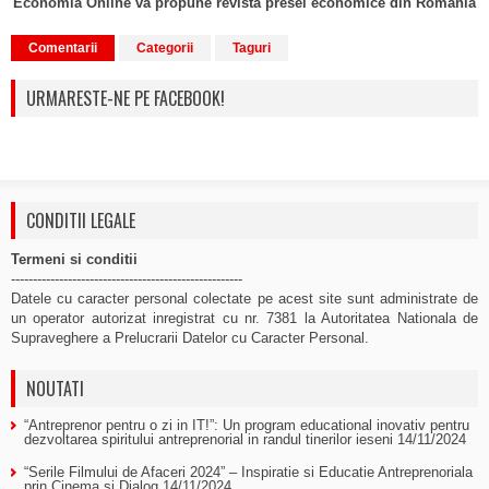
Economia Online va propune revista presei economice din Romania
Comentarii
Categorii
Taguri
URMARESTE-NE PE FACEBOOK!
CONDITII LEGALE
Termeni si conditii
-----------------------------------------------------
Datele cu caracter personal colectate pe acest site sunt administrate de
un operator autorizat inregistrat cu nr. 7381 la Autoritatea Nationala de
Supraveghere a Prelucrarii Datelor cu Caracter Personal.
NOUTATI
“Antreprenor pentru o zi in IT!”: Un program educational inovativ pentru
dezvoltarea spiritului antreprenorial in randul tinerilor ieseni
14/11/2024
“Serile Filmului de Afaceri 2024” – Inspiratie si Educatie Antreprenoriala
prin Cinema si Dialog
14/11/2024