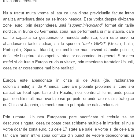
relansarea cresterii.
Nu a trecut multa vreme si iata ca una dintre previziunile facute intr-o
analiza anterioara tinde sa se indeplineasca. Este vorba despre divizarea
zonei euro, prin desprinderea unui “
superminieuroland
” format din tarile
nordice, in frunte cu Germania, zona mai performanta si mai stabila, care
sa fie capabila sa gestioneze o moneda puternica, cum este euro, si
abandonarea tarilor sudice, sa le spunem “
tarile GIPSI
” (Grecia, Italia,
Portugalia, Spania, Irlanda), cu probleme mari privind datoriile publice,
deficitele bugetare si competitivitatea lor economica, in general. S-ar crea
astfel si de iure o Europa cu doua viteze, prin rescrierea tratatelor Uniunii,
ceea ce ar corespunde mai bine realitatii.
Europa este abandonata in criza si de Asia (de, razbunarea
colonialismului) si de America, care are propriile probleme si care s-a
rasucit cu totul spre tarile din Pacific, noul centru al lumii, unde poate
gasi conditii mult mai avantajoase pe piete si unde are relatii strategice
cu China si Japonia, elemente care o pot ajuta pe calea relansarii.
Prin urmare, Uniunea Europeana pare sacrificata si trebuie sa se
descurce singura, ceea ce poate crea schisme multiple in interior; si nu e
vorba doar de zona euro, cu cele 17 state ale sale, e vorba si de celelalte
tari care ramin intr-o zona confuza din punct de vedere geoeconomic si