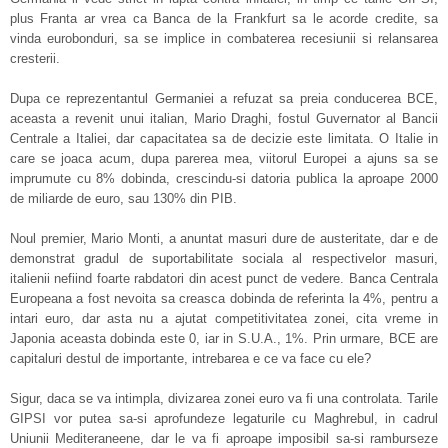
plus Franta ar vrea ca Banca de la Frankfurt sa le acorde credite, sa
vinda eurobonduri, sa se implice in combaterea recesiunii si relansarea
cresterii.
Dupa ce reprezentantul Germaniei a refuzat sa preia conducerea BCE,
aceasta a revenit unui italian, Mario Draghi, fostul Guvernator al Bancii
Centrale a Italiei, dar capacitatea sa de decizie este limitata. O Italie in
care se joaca acum, dupa parerea mea, viitorul Europei a ajuns sa se
imprumute cu 8% dobinda, crescindu-si datoria publica la aproape 2000
de miliarde de euro, sau 130% din PIB.
Noul premier, Mario Monti, a anuntat masuri dure de austeritate, dar e de
demonstrat gradul de suportabilitate sociala al respectivelor masuri,
italienii nefiind foarte rabdatori din acest punct de vedere. Banca Centrala
Europeana a fost nevoita sa creasca dobinda de referinta la 4%, pentru a
intari euro, dar asta nu a ajutat competitivitatea zonei, cita vreme in
Japonia aceasta dobinda este 0, iar in S.U.A., 1%. Prin urmare, BCE are
capitaluri destul de importante, intrebarea e ce va face cu ele?
Sigur, daca se va intimpla, divizarea zonei euro va fi una controlata. Tarile
GIPSI vor putea sa-si aprofundeze legaturile cu Maghrebul, in cadrul
Uniunii Mediteraneene, dar le va fi aproape imposibil sa-si ramburseze