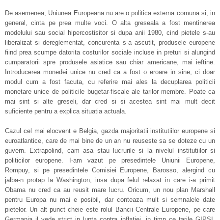
De asemenea, Uniunea Europeana nu are o politica externa comuna si, in
general, cinta pe prea multe voci. O alta greseala a fost mentinerea
modelului sau social hipercostisitor si dupa anii 1980, cind pietele s-au
liberalizat si dereglementat, concurenta s-a ascutit, produsele europene
fiind prea scumpe datorita costurilor sociale incluse in preturi si alungind
cumparatorii spre produsele asiatice sau chiar americane, mai ieftine.
Introducerea monedei unice nu cred ca a fost o eroare in sine, ci doar
modul cum a fost facuta, cu referire mai ales la decuplarea politicii
monetare unice de politicile bugetar-fiscale ale tarilor membre. Poate ca
mai sint si alte greseli, dar cred si si acestea sint mai mult decit
suficiente pentru a explica situatia actuala.
Cazul cel mai elocvent e Belgia, gazda majoritatii institutiilor europene si
euroatlantice, care de mai bine de un an nu reuseste sa se doteze cu un
guvern. Extrapolind, cam asa stau lucrurile si la nivelul institutiilor si
politicilor europene. I-am vazut pe presedintele Uniunii Europene,
Rompuy, si pe presedintele Comisiei Europene, Barosso, alergind cu
jalba-n protap la Washington, insa dupa felul relaxat in care i-a primit
Obama nu cred ca au reusit mare lucru. Oricum, un nou plan Marshall
pentru Europa nu mai e posibil, dar conteaza mult si semnalele date
pietelor. Un alt punct cheie este rolul Bancii Centrale Europene, pe care
Germania il vede strict in lupta contra inflatiei, in timp ce tarile GIPSI,