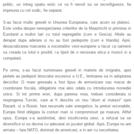
politic, un intreg spatiu estic ce va fi nevoit sa se reconfigureze, fie
impreuna cu cel sudic, fie separat.
S-au facut multe greseli in Uniunea Europeana, care acum se platesc.
Este vorba despre nerespectarea criteriilor de la Maastricht si primirea in
Euroland a multor tari cu totul nepregatite (cum e Grecia). Altele au
derapat dupa aderare si nu au fost pedepsite (cum e Irlanda). Apoi,
desacralizarea marcanta a societatilor vest-europene a facut ca oamenii
sa creada ca totul e posibil, i-a lipsit de o necesara etica a muncii si a
cumpatarii.
Pe urma, s-au facut numeroase greseli in materie de imigratie, apoi
pietele au pedepsit birocratia excesiva a U.E., lentoarea sa in adoptarea
deciziilor. O mare greseala a fost lipsa de armonizare sau macar de
coordonare fiscala, obligatorie mai ales odata cu introducerea monedei
unice. Si tot printre erori, dupa parerea mea, trebuie considerata si
respingerea Turciei, care ar fi deschis un nou “
drum al matasii
” spre
Rasarit, si a Rusiei, fara resursele sale energetice, la preturi rezonabile,
Europa fiind obligata la costuri mari si compromisuri pe masura. Altfel
spus, Europa s-a autolimitat, desi insuficienta siesi, a refuzat sa se
diversifice si sa devina cu adevarat un jucator global. Apoi, Europa nu are
armata – fara NATO, dominat de americani, e in aer cu securitatea.