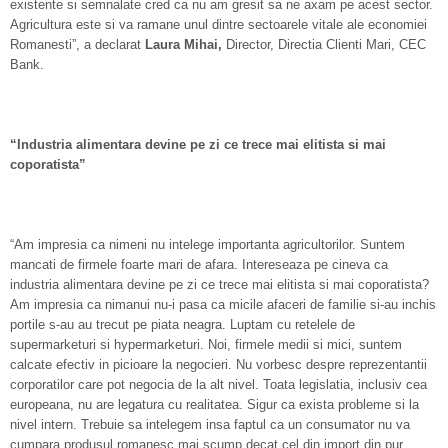
existente si semnalate cred ca nu am gresit sa ne axam pe acest sector.
Agricultura este si va ramane unul dintre sectoarele vitale ale economiei
Romanesti”, a declarat
Laura Mihai,
Director, Directia Clienti Mari, CEC
Bank.
“Industria alimentara devine pe zi ce trece mai elitista si mai
coporatista”
“Am impresia ca nimeni nu intelege importanta agricultorilor. Suntem
mancati de firmele foarte mari de afara. Intereseaza pe cineva ca
industria alimentara devine pe zi ce trece mai elitista si mai coporatista?
Am impresia ca nimanui nu-i pasa ca micile afaceri de familie si-au inchis
portile s-au au trecut pe piata neagra. Luptam cu retelele de
supermarketuri si hypermarketuri. Noi, firmele medii si mici, suntem
calcate efectiv in picioare la negocieri. Nu vorbesc despre reprezentantii
corporatilor care pot negocia de la alt nivel. Toata legislatia, inclusiv cea
europeana, nu are legatura cu realitatea. Sigur ca exista probleme si la
nivel intern. Trebuie sa intelegem insa faptul ca un consumator nu va
cumpara produsul romanesc mai scump decat cel din import din pur