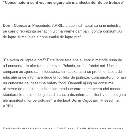
“Consumatorii sunt victime sigure ale manifestarilor de pe trotuare”
D
orin Cojocaru
, Presedinte, APRIL, a subliniat faptul ca si in industria
pe care o reprezinta se fac in ultima vreme campanii contra consumului
de lapte si mai ales a consumului de lapte praf.
“Ce avem cu laptele praf? Este lapte fara apa si este o metoda buna de
a-l conserva. In alte tari, inclusiv in Polonia, se fac fabrici noi. Unele
companii au ajuns sa-l inlocuiasca din cauza asta cu proteine. Lipsa de
educatie si de informare duce la tot felul de psihoze. Consumatorul roman
nu cunoaste ce inseamna safety food. Oamenii ajung sa consume
alimente de o calitate indoielnica, produse care nu respecta nici macar
standardele minime de igiena din cauza dezinformarii. Sunt victime sigure
ale manifestarilor pe trotuare”, a declarat
D
orin Cojocaru
, Presedinte,
APRIL.