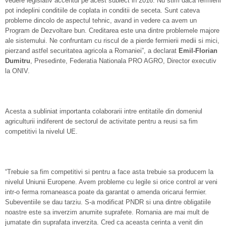
vedere legislativ accentul pe acest subiect in 2016. Nu stim daca fermierii
pot indeplini conditiile de coplata in conditii de seceta. Sunt cateva
probleme dincolo de aspectul tehnic, avand in vedere ca avem un
Program de Dezvoltare bun. Creditarea este una dintre problemele majore
ale sistemului. Ne confruntam cu riscul de a pierde fermierii medii si mici,
pierzand astfel securitatea agricola a Romaniei”, a declarat
Emil-Florian
Dumitru
, Presedinte, Federatia Nationala PRO AGRO, Director executiv
la ONIV.
Acesta a subliniat importanta colaborarii intre entitatile din domeniul
agriculturii indiferent de sectorul de activitate pentru a reusi sa fim
competitivi la nivelul UE.
“Trebuie sa fim competitivi si pentru a face asta trebuie sa producem la
nivelul Uniunii Europene. Avem probleme cu legile si orice control ar veni
intr-o ferma romaneasca poate da garantat o amenda oricarui fermier.
Subeventiile se dau tarziu. S-a modificat PNDR si una dintre obligatiile
noastre este sa inverzim anumite suprafete. Romania are mai mult de
jumatate din suprafata inverzita. Cred ca aceasta cerinta a venit din