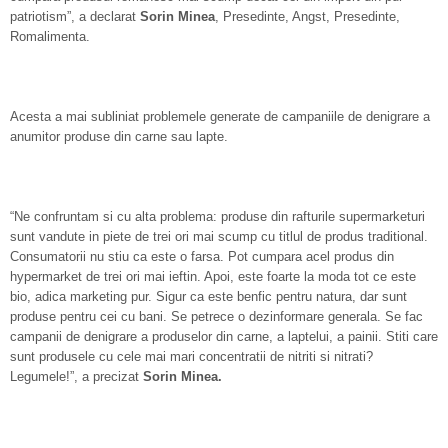
patriotism”, a declarat
Sorin Minea
, Presedinte, Angst, Presedinte,
Romalimenta.
Acesta a mai subliniat problemele generate de campaniile de denigrare a
anumitor produse din carne sau lapte.
“Ne confruntam si cu alta problema: produse din rafturile supermarketuri
sunt vandute in piete de trei ori mai scump cu titlul de produs traditional.
Consumatorii nu stiu ca este o farsa. Pot cumpara acel produs din
hypermarket de trei ori mai ieftin. Apoi, este foarte la moda tot ce este
bio, adica marketing pur. Sigur ca este benfic pentru natura, dar sunt
produse pentru cei cu bani. Se petrece o dezinformare generala. Se fac
campanii de denigrare a produselor din carne, a laptelui, a painii. Stiti care
sunt produsele cu cele mai mari concentratii de nitriti si nitrati?
Legumele!”, a precizat
Sorin Minea.