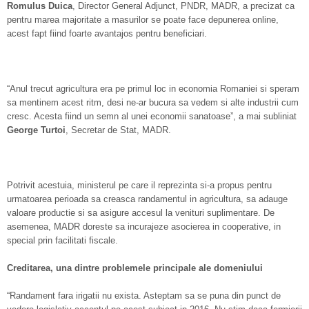
Romulus Duica
, Director General Adjunct, PNDR, MADR, a precizat ca
pentru marea majoritate a masurilor se poate face depunerea online,
acest fapt fiind foarte avantajos pentru beneficiari.
“Anul trecut agricultura era pe primul loc in economia Romaniei si speram
sa mentinem acest ritm, desi ne-ar bucura sa vedem si alte industrii cum
cresc. Acesta fiind un semn al unei economii sanatoase”, a mai subliniat
George Turtoi
, Secretar de Stat, MADR.
Potrivit acestuia, ministerul pe care il reprezinta si-a propus pentru
urmatoarea perioada sa creasca randamentul in agricultura, sa adauge
valoare productie si sa asigure accesul la venituri suplimentare. De
asemenea, MADR doreste sa incurajeze asocierea in cooperative, in
special prin facilitati fiscale.
Creditarea, una dintre problemele principale ale domeniului
“Randament fara irigatii nu exista. Asteptam sa se puna din punct de