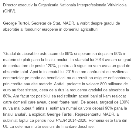
Director executiv la Organizatia Nationala Interprofesionala Vitivinicola
(ONIV).
George Turtoi
, Secretar de Stat, MADR, a vorbit despre gradul de
absorbtie al fondurilor europene in domeniul agriculturii.
“Gradul de abosrbtie este acum de 89% si speram sa depasim 90% in
materie de plati pana la finalul anului. La sfarsitul lui 2014 aveam un grad
de contractare de peste 120%, pentru a fi siguri ca vom avea un grad de
absorbtie total. Apoi la inceputul lui 2015 ne-am confruntat cu rezilierea
contractelor pe motiv ca beneficiarii nu au reusit sa asigure cofinantarea,
prin credite sau alte metode. Astfel, proiecte in valoare 800 milioane de
euro au fost sistate, ceea ce a dus la reducerea gradului de absorbtie la
80%. Am facut tot posibilul sa redistribuim acesti bani si i-am realocat
catre domenii care aveau cereri foarte mari. De aceea, targetul de 100%
nu va mai putea fi atins si estimam numai ca vom depasi 90% pana la
finalul anului”, a explicat
George Turtoi
. Reprezentantul MADR, a
subliniat faptul ca pentru noul
PNDR
2014-2020, Romania este tara din
UE cu cele mai multe sesiuni de finantare deschise.