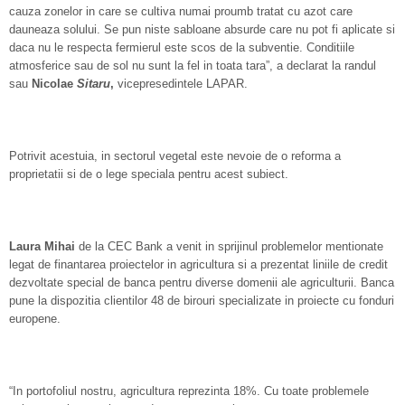
cauza zonelor in care se cultiva numai proumb tratat cu azot care
dauneaza solului. Se pun niste sabloane absurde care nu pot fi aplicate si
daca nu le respecta fermierul este scos de la subventie. Conditiile
atmosferice sau de sol nu sunt la fel in toata tara”, a declarat la randul
sau
Nicolae
Sitaru
,
vicepresedintele LAPAR.
Potrivit acestuia, in sectorul vegetal este nevoie de o reforma a
proprietatii si de o lege speciala pentru acest subiect.
Laura Mihai
de la CEC Bank a venit in sprijinul problemelor mentionate
legat de finantarea proiectelor in agricultura si a prezentat liniile de credit
dezvoltate special de banca pentru diverse domenii ale agriculturii. Banca
pune la dispozitia clientilor 48 de birouri specializate in proiecte cu fonduri
europene.
“In portofoliul nostru, agricultura reprezinta 18%. Cu toate problemele