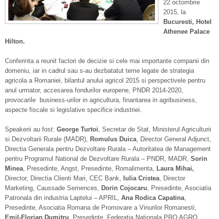
22 octombrie
2015, la
Bucuresti, Hotel
Athenee Palace
Hilton.
Conferinta a reunit factori de decizie si cele mai importante companii din
domeniu, iar in cadrul sau s-au dezbatatut teme legate de strategia
agricola a Romaniei, bilantul anului agricol 2015 si perspectivele pentru
anul urmator, accesarea fondurilor europene, PNDR 2014-2020,
provocarile business-urilor in agricultura, finantarea in agribusiness,
aspecte fiscale si legislative specifice industriei.
Speakerii au fost:
George Turtoi
, Secretar de Stat, Ministerul Agriculturii
si Dezvoltarii Rurale (MADR),
Romulus Duica
, Director General Adjunct,
Directia Generala pentru Dezvoltare Rurala – Autoritatea de Management
pentru Programul National de Dezvoltare Rurala – PNDR, MADR,
Sorin
Minea
, Presedinte, Angst, Presedinte, Romalimenta,
Laura Mihai,
Director, Directia Clienti Mari, CEC Bank,
Iulia Cristea
, Director
Marketing, Caussade Semences,
Dorin Cojocaru
, Presedinte, Asociatia
Patronala din industria Laptelui – APRIL,
Ana Rodica Capatina
,
Presedinte, Asociatia Romana de Promovare a Vinurilor Romanesti,
Emil-Florian Dumitru
, Presedinte, Federatia Nationala PRO AGRO,