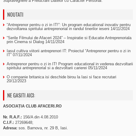
Supraveghere a Prelucrarii Datelor cu Caracter Personal.
NOUTATI
“Antreprenor pentru o zi in IT!”: Un program educational inovativ pentru
dezvoltarea spiritului antreprenorial in randul tinerilor ieseni
14/11/2024
“Serile Filmului de Afaceri 2024” – Inspiratie si Educatie Antreprenoriala
prin Cinema si Dialog
14/11/2024
Iasul cultiva viitorii antreprenori IT: Proiectul “Antreprenor pentru o zi in
IT”
07/11/2024
Antreprenor pentru o zi in IT! Program educational in vederea dezvoltarii
spiritului antreprenorial si a dezvoltarii carierei
05/11/2024
O companie britanica isi deschide birou la Iasi si face recrutari
20/12/2023
NE GASITI AICI:
ASOCIAȚIA CLUB AFACERI.RO
Nr. R.A.F.:
156/A din 4.08.2010
C.I.F.:
27269648;
Adresa:
sos. Barnova, nr. 29 B, Iasi.