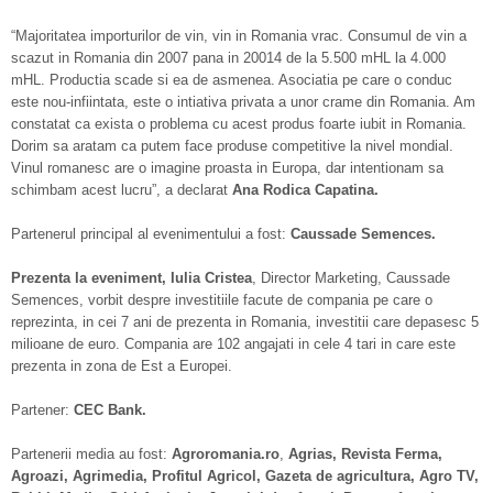
“Majoritatea importurilor de vin, vin in Romania vrac. Consumul de vin a
scazut in Romania din 2007 pana in 20014 de la 5.500 mHL la 4.000
mHL. Productia scade si ea de asmenea. Asociatia pe care o conduc
este nou-infiintata, este o intiativa privata a unor crame din Romania. Am
constatat ca exista o problema cu acest produs foarte iubit in Romania.
Dorim sa aratam ca putem face produse competitive la nivel mondial.
Vinul romanesc are o imagine proasta in Europa, dar intentionam sa
schimbam acest lucru”, a declarat
Ana Rodica Capatina.
Partenerul principal al evenimentului a fost:
Caussade Semences.
Prezenta la eveniment,
Iulia Cristea
, Director Marketing, Caussade
Semences, vorbit despre investitiile facute de compania pe care o
reprezinta, in cei 7 ani de prezenta in Romania, investitii care depasesc 5
milioane de euro. Compania are 102 angajati in cele 4 tari in care este
prezenta in zona de Est a Europei.
Partener:
CEC Bank.
Partenerii media au fost:
Agroromania.ro
,
Agrias, Revista Ferma,
Agroazi, Agrimedia, Profitul Agricol, Gazeta de agricultura, Agro TV,