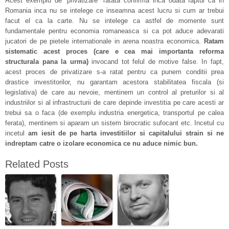
Acest exemplu de “privatizare” ratata confirma inca odata faptul ca in
Romania inca nu se intelege ce inseamna acest lucru si cum ar trebui
facut el ca la carte. Nu se intelege ca astfel de momente sunt
fundamentale pentru economia romaneasca si ca pot aduce adevarati
jucatori de pe pietele internationale in arena noastra economica.
Ratam
sistematic acest proces (care e cea mai importanta reforma
structurala pana la urma)
invocand tot felul de motive false. In fapt,
acest proces de privatizare s-a ratat pentru ca punem conditii prea
drastice investitorilor, nu garantam acestora stabilitatea fiscala (si
legislativa) de care au nevoie, mentinem un control al preturilor si al
industriilor si al infrastructurii de care depinde investitia pe care acesti ar
trebui sa o faca (de exemplu industria energetica, transportul pe calea
ferata), mentinem si aparam un sistem birocratic sufocant etc. Incetul cu
incetul
am iesit de pe harta investitiilor si capitalului strain si ne
indreptam catre o izolare economica ce nu aduce nimic bun.
Related Posts