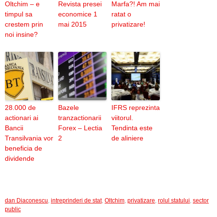
Oltchim – e
Revista presei
Marfa?! Am mai
timpul sa
economice 1
ratat o
crestem prin
mai 2015
privatizare!
noi insine?
28.000 de
Bazele
IFRS reprezinta
actionari ai
tranzactionarii
viitorul.
Bancii
Forex – Lectia
Tendinta este
Transilvania vor
2
de aliniere
beneficia de
dividende
dan Diaconescu
,
intreprinderi de stat
,
Oltchim
,
privatizare
,
rolul statului
,
sector
public