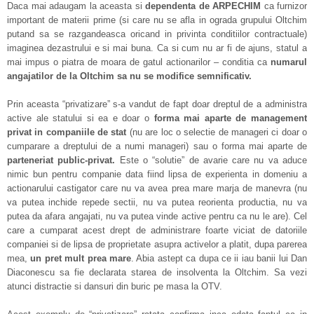
Daca mai adaugam la aceasta si
dependenta de ARPECHIM
ca furnizor
important de materii prime (si care nu se afla in ograda grupului Oltchim
putand sa se razgandeasca oricand in privinta conditiilor contractuale)
imaginea dezastrului e si mai buna. Ca si cum nu ar fi de ajuns, statul a
mai impus o piatra de moara de gatul actionarilor – conditia ca
numarul
angajatilor de la Oltchim sa nu se modifice semnificativ.
Prin aceasta “privatizare” s-a vandut de fapt doar dreptul de a administra
active ale statului si ea e doar o
forma mai aparte de management
privat in companiile de stat
(nu are loc o selectie de manageri ci doar o
cumparare a dreptului de a numi manageri) sau o forma mai aparte de
parteneriat public-privat.
Este o “solutie” de avarie care nu va aduce
nimic bun pentru companie data fiind lipsa de experienta in domeniu a
actionarului castigator care nu va avea prea mare marja de manevra (nu
va putea inchide repede sectii, nu va putea reorienta productia, nu va
putea da afara angajati, nu va putea vinde active pentru ca nu le are). Cel
care a cumparat acest drept de administrare foarte viciat de datoriile
companiei si de lipsa de proprietate asupra activelor a platit, dupa parerea
mea,
un pret mult prea mare
. Abia astept ca dupa ce ii iau banii lui Dan
Diaconescu sa fie declarata starea de insolventa la Oltchim. Sa vezi
atunci distractie si dansuri din buric pe masa la OTV.