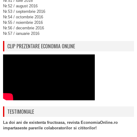
Nr.51 / iulie 2016
Nr.52 / august 2016
Nr.53 / septembrie 2016
Nr.54 / octombrie 2016
Nr.55 / noiembrie 2016
Nr.56 / decembrie 2016
Nr.57 / ianuarie 2016
CLIP PREZENTARE ECONOMIA ONLINE
TESTIMONIALE
La doi ani de existenta fructoasa, revista EconomiaOnline.ro
impartaseste parerile colaboratorilor si cititorilor!