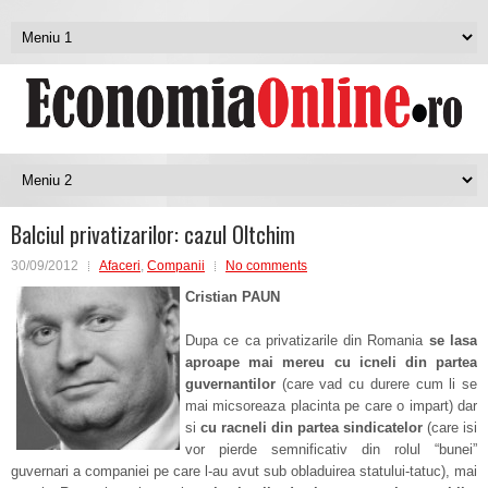
Balciul privatizarilor: cazul Oltchim
30/09/2012
Afaceri
,
Companii
No comments
Cristian PAUN
Dupa ce ca privatizarile din Romania
se lasa
aproape mai mereu cu icneli din partea
guvernantilor
(care vad cu durere cum li se
mai micsoreaza placinta pe care o impart) dar
si
cu racneli din partea sindicatelor
(care isi
vor pierde semnificativ din rolul “bunei”
guvernari a companiei pe care l-au avut sub obladuirea statului-tatuc), mai