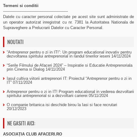
Termeni si conditii
-----------------------------------------------------
Datele cu caracter personal colectate pe acest site sunt administrate de
un operator autorizat inregistrat cu nr. 7381 la Autoritatea Nationala de
Supraveghere a Prelucrarii Datelor cu Caracter Personal.
NOUTATI
“Antreprenor pentru o zi in IT!”: Un program educational inovativ pentru
dezvoltarea spiritului antreprenorial in randul tinerilor ieseni
14/11/2024
“Serile Filmului de Afaceri 2024” – Inspiratie si Educatie Antreprenoriala
prin Cinema si Dialog
14/11/2024
Iasul cultiva viitorii antreprenori IT: Proiectul “Antreprenor pentru o zi in
IT”
07/11/2024
Antreprenor pentru o zi in IT! Program educational in vederea dezvoltarii
spiritului antreprenorial si a dezvoltarii carierei
05/11/2024
O companie britanica isi deschide birou la Iasi si face recrutari
20/12/2023
NE GASITI AICI:
ASOCIAȚIA CLUB AFACERI.RO