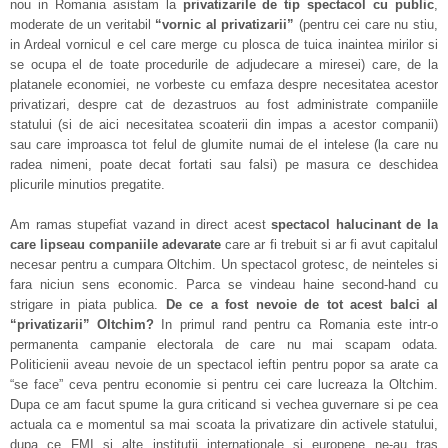
nou in Romania asistam la
privatizarile de tip spectacol cu public
,
moderate de un veritabil
“vornic al privatizarii”
(pentru cei care nu stiu,
in Ardeal vornicul e cel care merge cu plosca de tuica inaintea mirilor si
se ocupa el de toate procedurile de adjudecare a miresei) care, de la
platanele economiei, ne vorbeste cu emfaza despre necesitatea acestor
privatizari, despre cat de dezastruos au fost administrate companiile
statului (si de aici necesitatea scoaterii din impas a acestor companii)
sau care improasca tot felul de glumite numai de el intelese (la care nu
radea nimeni, poate decat fortati sau falsi) pe masura ce deschidea
plicurile minutios pregatite.
Am ramas stupefiat vazand in direct acest
spectacol halucinant de la
care lipseau companiile adevarate
care ar fi trebuit si ar fi avut capitalul
necesar pentru a cumpara Oltchim. Un spectacol grotesc, de neinteles si
fara niciun sens economic. Parca se vindeau haine second-hand cu
strigare in piata publica.
De ce a fost nevoie de tot acest balci al
“privatizarii” Oltchim?
In primul rand pentru ca Romania este intr-o
permanenta campanie electorala de care nu mai scapam odata.
Politicienii aveau nevoie de un spectacol ieftin pentru popor sa arate ca
“se face” ceva pentru economie si pentru cei care lucreaza la Oltchim.
Dupa ce am facut spume la gura criticand si vechea guvernare si pe cea
actuala ca e momentul sa mai scoata la privatizare din activele statului,
dupa ce FMI si alte institutii internationale si europene ne-au tras