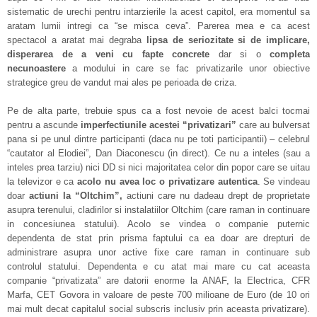
sistematic de urechi pentru intarzierile la acest capitol, era momentul sa
aratam lumii intregi ca “se misca ceva”. Parerea mea e ca acest
spectacol a aratat mai degraba
lipsa de seriozitate si de implicare,
disperarea de a veni cu fapte concrete
dar si o
completa
necunoastere
a modului in care se fac privatizarile unor obiective
strategice greu de vandut mai ales pe perioada de criza.
Pe de alta parte, trebuie spus ca a fost nevoie de acest balci tocmai
pentru a ascunde
imperfectiunile acestei “privatizari”
care au bulversat
pana si pe unul dintre participanti (daca nu pe toti participantii) – celebrul
“cautator al Elodiei”, Dan Diaconescu (in direct). Ce nu a inteles (sau a
inteles prea tarziu) nici DD si nici majoritatea celor din popor care se uitau
la televizor e ca
acolo nu avea loc o privatizare autentica
. Se vindeau
doar
actiuni la “Oltchim”,
actiuni care nu dadeau drept de proprietate
asupra terenului, cladirilor si instalatiilor Oltchim (care raman in continuare
in concesiunea statului). Acolo se vindea o companie puternic
dependenta de stat prin prisma faptului ca ea doar are drepturi de
administrare asupra unor active fixe care raman in continuare sub
controlul statului. Dependenta e cu atat mai mare cu cat aceasta
companie “privatizata” are datorii enorme la ANAF, la Electrica, CFR
Marfa, CET Govora in valoare de peste 700 milioane de Euro (de 10 ori
mai mult decat capitalul social subscris inclusiv prin aceasta privatizare).