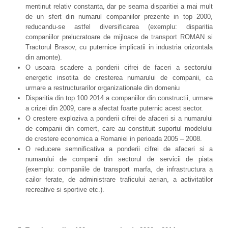
mentinut relativ constanta, dar pe seama disparitiei a mai mult
de un sfert din numarul companiilor prezente in top 2000,
reducandu-se astfel diversificarea (exemplu: disparitia
companiilor prelucratoare de mijloace de transport ROMAN si
Tractorul Brasov, cu puternice implicatii in industria orizontala
din amonte).
O usoara scadere a ponderii cifrei de faceri a sectorului
energetic insotita de cresterea numarului de companii, ca
urmare a restructurarilor organizationale din domeniu
Disparitia din top 100 2014 a companiilor din constructii, urmare
a crizei din 2009, care a afectat foarte puternic acest sector.
O crestere exploziva a ponderii cifrei de afaceri si a numarului
de companii din comert, care au constituit suportul modelului
de crestere economica a Romaniei in perioada 2005 – 2008.
O reducere semnificativa a ponderii cifrei de afaceri si a
numarului de companii din sectorul de servicii de piata
(exemplu: companiile de transport marfa, de infrastructura a
cailor ferate, de administrare traficului aerian, a activitatilor
recreative si sportive etc.).