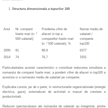
Structura dimensionala a topurilor 100
Anul
Nr. companii
Ponderea cifrei de
Numar mediu de
foarte mari (n: ³
afaceri in top a
salariati /
500 salariati)
companiilor foarte mari
companie
(n: ³ 500 salariati), %
top100
2000
81
88,9
6377
2014
74
76,7
3331
Particularitatea acestei caracteristici o constituie reducerea simultana a
numarului de companii foarte mari, a ponderii cifrei de afaceri in top100 a
acestora si a numarului mediu de salariati pe companie.
Explicatia consta, pe de o parte, in restructurarile organizationale (energie
electrica, gaze), externalizari de activitati si masuri de crestere a
productivitatii.
Reduceri spectaculoase ale numarului de salariati au inregistrat, printre