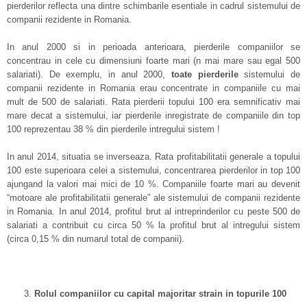
pierderilor reflecta una dintre schimbarile esentiale in cadrul sistemului de
companii rezidente in Romania.
In anul 2000 si in perioada anterioara, pierderile companiilor se
concentrau in cele cu dimensiuni foarte mari (n mai mare sau egal 500
salariati). De exemplu, in anul 2000,
toate pierderile
sistemului de
companii rezidente in Romania erau concentrate in companiile cu mai
mult de 500 de salariati. Rata pierderii topului 100 era semnificativ mai
mare decat a sistemului, iar pierderile inregistrate de companiile din top
100 reprezentau 38 % din pierderile intregului sistem !
In anul 2014, situatia se inverseaza. Rata profitabilitatii generale a topului
100 este superioara celei a sistemului, concentrarea pierderilor in top 100
ajungand la valori mai mici de 10 %. Companiile foarte mari au devenit
“motoare ale profitabilitatii generale” ale sistemului de companii rezidente
in Romania. In anul 2014, profitul brut al intreprinderilor cu peste 500 de
salariati a contribuit cu circa 50 % la profitul brut al intregului sistem
(circa 0,15 % din numarul total de companii).
Rolul companiilor cu capital majoritar strain in topurile 100