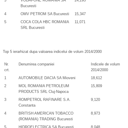
3
VODAFONE ROMANIA SA
24,295
Bucuresti
4
OMV PETROM SA Bucuresti
15,347
5
COCA COLA HBC ROMANIA
11,071
SRL Bucuresti
Top 5 ierarhizat dupa valoarea indicelui de volum 2014/2000
Nr.
Denumirea companiei
Indicele de volum
crt.
2014/2000
1
AUTOMOBILE DACIA SA Mioveni
18,612
2
MOL ROMANIA PETROLEUM
15,809
PRODUCTS SRL Cluj-Napoca
3
ROMPETROL RAFINARE S.A.
9,120
Constanta
4
BRITISH AMERICAN TOBACCO
8,973
(ROMANIA) TRADING Bucuresti
5
HIDROELECTRICA SA Bucuresti
8,048