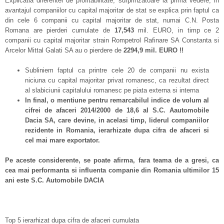
Explicatia diferentei de profitabilitate, surprinzatoare la prima vedere, in
avantajul companiilor cu capital majoritar de stat se explica prin faptul ca
din cele 6 companii cu capital majoritar de stat, numai C.N. Posta
Romana are pierderi cumulate de
17,543
mil. EURO, in timp ce 2
companii cu capital majoritar strain Rompetrol Rafinare SA Constanta si
Arcelor Mittal Galati SA au o pierdere de
2294,9 mil. EURO !!
Subliniem faptul ca printre cele 20 de companii nu exista
niciuna cu capital majoritar privat romanesc, ca rezultat direct
al slabiciunii capitalului romanesc pe piata externa si interna
In final, o mentiune pentru remarcabilul indice de volum al
cifrei de afaceri 2014/2000 de 18,6 al S.C. Aautomobile
Dacia SA, care devine, in acelasi timp, liderul companiilor
rezidente in Romania, ierarhizate dupa cifra de afaceri si
cel mai mare exportator.
Pe aceste considerente, se poate afirma, fara teama de a gresi, ca
cea mai performanta si influenta companie din Romania ultimilor 15
ani este S.C. Automobile DACIA
Top 5 ierarhizat dupa cifra de afaceri cumulata