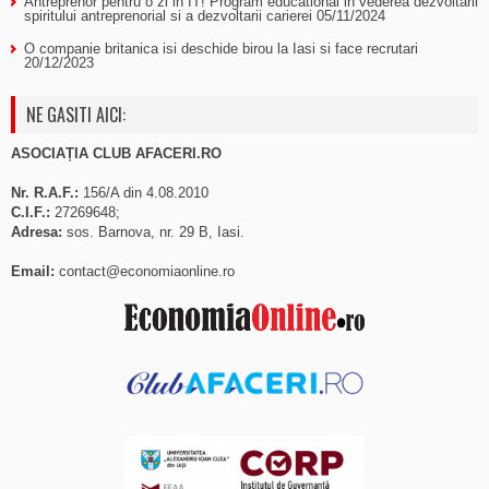
Antreprenor pentru o zi in IT! Program educational in vederea dezvoltarii
spiritului antreprenorial si a dezvoltarii carierei
05/11/2024
O companie britanica isi deschide birou la Iasi si face recrutari
20/12/2023
NE GASITI AICI:
ASOCIAȚIA CLUB AFACERI.RO
Nr. R.A.F.:
156/A din 4.08.2010
C.I.F.:
27269648;
Adresa:
sos. Barnova, nr. 29 B, Iasi.
Email:
contact@economiaonline.ro