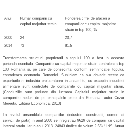
Anul
Numar companii cu
Ponderea cifrei de afaceri a
capital majoritar strain
companiilor cu capital majoritar
strain in top 100, %
2000
24
20,7
2014
73
81,5
Transformarea structurii proprietatii a topului 100 a fost in aceasta
perioada esentiala. Companiile cu capital majoritar strain controleaza top
100 Romania si, pe cale de consecinta, conform semnificatiei topului,
controleaza economia Romaniei. Subliniem ca s-a dovedit recent ca
exporturile si industria prelucratoare in ansamblu, cu exceptia industriei
alimentare sunt controlate de companiile cu capital majoritar strain
.
(Concluziile sunt preluate din lucrarea Capitalul majoritar strain in
companiile noduri de pe principalele piete din Romania, autor Cezar
Mereuta, Editura Economica, 2013)
La nivelul ansamblului companiilor (industrie. constructii, comert si
servicii de piata) in anul 2000 se inregistrau 9629 de companii cu capital
integral strain, iar in anul 2013, 24843 (indice de volum 2,58) ( INS, Anuar