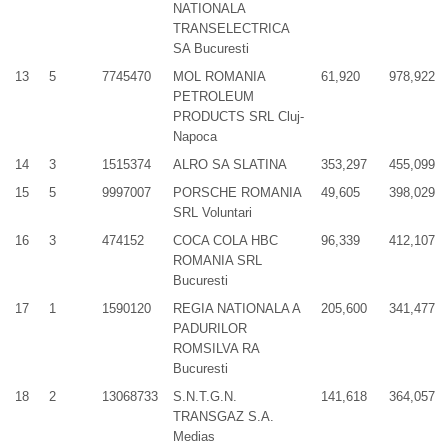
NATIONALA
TRANSELECTRICA
SA Bucuresti
13
5
7745470
MOL ROMANIA
61,920
978,922
PETROLEUM
PRODUCTS SRL Cluj-
Napoca
14
3
1515374
ALRO SA SLATINA
353,297
455,099
15
5
9997007
PORSCHE ROMANIA
49,605
398,029
SRL Voluntari
16
3
474152
COCA COLA HBC
96,339
412,107
ROMANIA SRL
Bucuresti
17
1
1590120
REGIA NATIONALA A
205,600
341,477
PADURILOR
ROMSILVA RA
Bucuresti
18
2
13068733
S.N.T.G.N.
141,618
364,057
TRANSGAZ S.A.
Medias