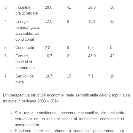
3
Industria
28,0
41
29,8
30
prelucratoare
4
Energie
12,5
9
11,4
13
termica, gaze,
apa calda, aer
conditionat
5
Constructii
2,3
6
0,0
0
6
Comert,
16,7
21
43,0
42
hoteluri si
restaurante
7
Servicii de
19,7
15
7,1
10
piata
Din perspectiva structurii economiei reale semnificatiile celor 2 topuri sunt
multiple in perioada 2000 – 2014:
S-a redus considerabil prezenta companiilor din industria
extractiva ca un rezultat direct al ineficientei economice al
acestui sector.
Ponderea cifrei de afaceri a industriei prelucratoare s-a