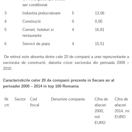
aer conditionat
3
Industria prelucratoare
5
13,06
4
Constructii
0
0,00
5
Comert, hoteluri si
4
16,81
restaurante
6
Servicii de piata
4
15,51
De retinut este absenta dintre cele 20 de companii a unei reprezentante a
sectorului de constructii, datorita crizei sectorului din perioada 2009 –
2010.
Caracteristicile celor 20 de companii prezente in fiecare an al
perioadei 2000 – 2014 in top 100 Romania
Nr.
Sector
Cod
Denumire companie
Cifra de
Cifra de
crt.
fiscal
afaceri
afaceri
2000,
2014, mil.
mil.
EURO
EURO