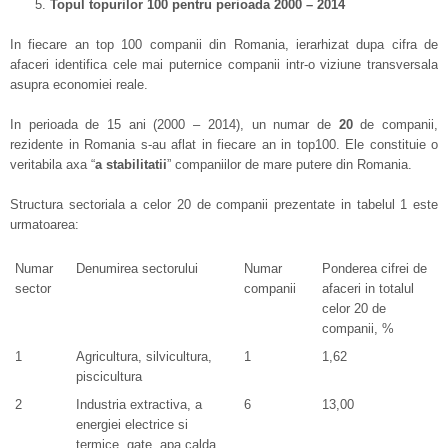
Topul topurilor 100 pentru perioada 2000 – 2014
In fiecare an top 100 companii din Romania, ierarhizat dupa cifra de
afaceri identifica cele mai puternice companii intr-o viziune transversala
asupra economiei reale.
In perioada de 15 ani (2000 – 2014), un numar de
20
de companii,
rezidente in Romania s-au aflat in fiecare an in top100. Ele constituie o
veritabila axa “
a stabilitatii
” companiilor de mare putere din Romania.
Structura sectoriala a celor 20 de companii prezentate in tabelul 1 este
urmatoarea:
Numar
Denumirea sectorului
Numar
Ponderea cifrei de
sector
companii
afaceri in totalul
celor 20 de
companii, %
1
Agricultura, silvicultura,
1
1,62
piscicultura
2
Industria extractiva, a
6
13,00
energiei electrice si
termice, gate, apa calda,