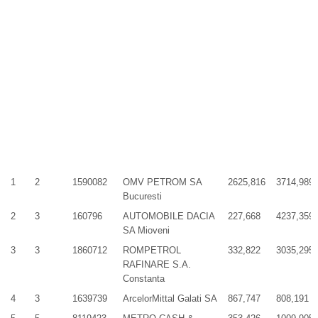
1
2
1590082
OMV PETROM SA
2625,816
3714,989
Bucuresti
2
3
160796
AUTOMOBILE DACIA
227,668
4237,359
SA Mioveni
3
3
1860712
ROMPETROL
332,822
3035,295
RAFINARE S.A.
Constanta
4
3
1639739
ArcelorMittal Galati SA
867,747
808,191