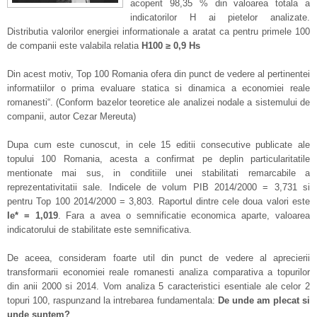
acoperit 98,35 % din valoarea totala a
indicatorilor H ai pietelor analizate.
Distributia valorilor energiei informationale a aratat ca pentru primele 100
de companii este valabila relatia
H
100
≥
0,9 H
s
Din acest motiv, Top 100 Romania ofera din punct de vedere al pertinentei
informatiilor o prima evaluare statica si dinamica a economiei reale
romanesti
“. (
Conform bazelor teoretice ale analizei nodale a sistemului de
companii, autor Cezar Mereuta)
Dupa cum este cunoscut, in cele 15 editii consecutive publicate ale
topului 100 Romania, acesta a confirmat pe deplin particularitatile
mentionate mai sus, in conditiile unei stabilitati remarcabile a
reprezentativitatii sale. Indicele de volum PIB 2014/2000 = 3,731 si
pentru Top 100 2014/2000 = 3,803. Raportul dintre cele doua valori este
Ie* = 1,019
. Fara a avea o semnificatie economica aparte, valoarea
indicatorului de stabilitate este semnificativa.
De aceea, consideram foarte util din punct de vedere al aprecierii
transformarii economiei reale romanesti analiza comparativa a topurilor
din anii 2000 si 2014. Vom analiza 5 caracteristici esentiale ale celor 2
topuri 100, raspunzand la intrebarea fundamentala:
De unde am plecat si
unde suntem?