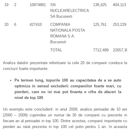
19
2
10874881
SN
138,425
404,113
NUCLEARELECTRICA
SA Bucuresti
20
6
427410
COMPANIA
125,761
253,229
NATIONALA POSTA
ROMANA S.A.
Bucuresti
TOTAL
7712,489
22657,30
Analiza datelor prezentate referitoare la cele 20 de companii conduce la
concluzii foarte importante:
Pe termen lung, topurile 100 au capacitatea de a se auto
optimiza in sensul excluderii companiilor foarte mari, cu
pierderi, care nu isi mai pot finanta o cifra de afaceri la
nivel de top 100
.
Un exemplu este concludent: in anul 2009, analiza perioadei de 10 ani
(2000 – 2009) cuprindea un numar de 30 de companii cu prezente in
fiecare an al perioadei in top 100. Dintre acestea, companii importante cu
pierderi au ratat prezenta in top 100 cel putin pentru 1 an. In aceasta