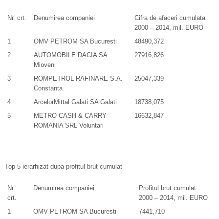
Nr. crt.
Denumirea companiei
Cifra de afaceri cumulata
2000 – 2014, mil. EURO
1
OMV PETROM SA Bucuresti
48490,372
2
AUTOMOBILE DACIA SA
27916,826
Mioveni
3
ROMPETROL RAFINARE S.A.
25047,339
Constanta
4
ArcelorMittal Galati SA Galati
18738,075
5
METRO CASH & CARRY
16632,847
ROMANIA SRL Voluntari
Top 5 ierarhizat dupa profitul brut cumulat
Nr.
Denumirea companiei
Profitul brut cumulat
crt.
2000 – 2014, mil. EURO
1
OMV PETROM SA Bucuresti
7441,710