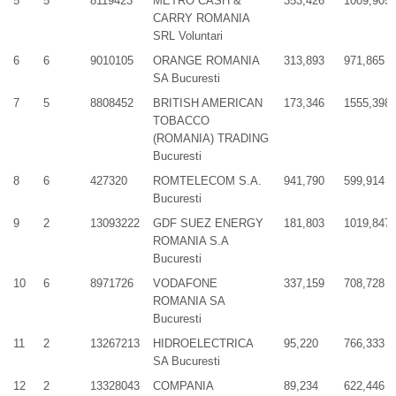
5
5
8119423
METRO CASH &
353,426
1009,905
CARRY ROMANIA
SRL Voluntari
6
6
9010105
ORANGE ROMANIA
313,893
971,865
SA Bucuresti
7
5
8808452
BRITISH AMERICAN
173,346
1555,398
TOBACCO
(ROMANIA) TRADING
Bucuresti
8
6
427320
ROMTELECOM S.A.
941,790
599,914
Bucuresti
9
2
13093222
GDF SUEZ ENERGY
181,803
1019,847
ROMANIA S.A
Bucuresti
10
6
8971726
VODAFONE
337,159
708,728
ROMANIA SA
Bucuresti
11
2
13267213
HIDROELECTRICA
95,220
766,333
SA Bucuresti
12
2
13328043
COMPANIA
89,234
622,446