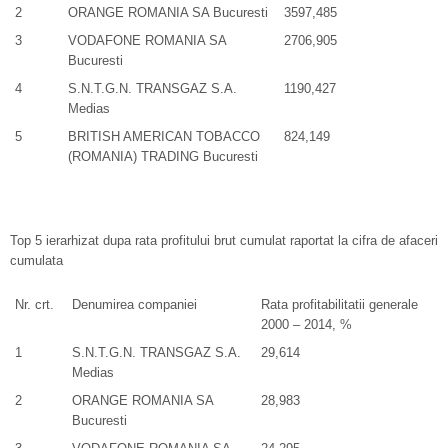
2
ORANGE ROMANIA SA Bucuresti
3597,485
3
VODAFONE ROMANIA SA
2706,905
Bucuresti
4
S.N.T.G.N. TRANSGAZ S.A.
1190,427
Medias
5
BRITISH AMERICAN TOBACCO
824,149
(ROMANIA) TRADING Bucuresti
Top 5 ierarhizat dupa rata profitului brut cumulat raportat la cifra de afaceri
cumulata
Nr. crt.
Denumirea companiei
Rata profitabilitatii generale
2000 – 2014, %
1
S.N.T.G.N. TRANSGAZ S.A.
29,614
Medias
2
ORANGE ROMANIA SA
28,983
Bucuresti