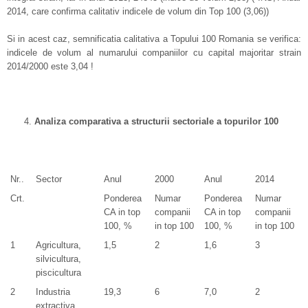
2014, care confirma calitativ indicele de volum din Top 100 (3,06))
Si in acest caz, semnificatia calitativa a Topului 100 Romania se verifica:
indicele de volum al numarului companiilor cu capital majoritar strain
2014/2000 este 3,04 !
Analiza comparativa a structurii sectoriale a topurilor 100
Nr..
Sector
Anul
2000
Anul
2014
Crt.
Ponderea
Numar
Ponderea
Numar
CA in top
companii
CA in top
companii
100, %
in top 100
100, %
in top 100
1
Agricultura,
1,5
2
1,6
3
silvicultura,
piscicultura
2
Industria
19,3
6
7,0
2
extractiva