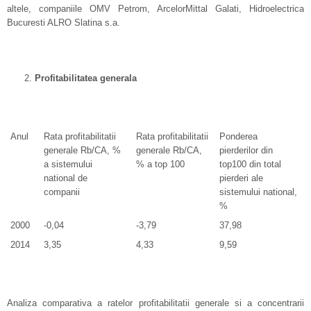
altele, companiile OMV Petrom, ArcelorMittal Galati, Hidroelectrica
Bucuresti ALRO Slatina s.a.
Profitabilitatea generala
Anul
Rata profitabilitatii
Rata profitabilitatii
Ponderea
generale Rb/CA, %
generale Rb/CA,
pierderilor din
a sistemului
% a top 100
top100 din total
national de
pierderi ale
companii
sistemului national,
%
2000
-0,04
-3,79
37,98
2014
3,35
4,33
9,59
Analiza comparativa a ratelor profitabilitatii generale si a concentrarii