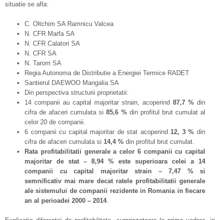
situatie se afla:
C. Oltchim SA Ramnicu Valcea
N. CFR Marfa SA
N. CFR Calatori SA
N. CFR SA
N. Tarom SA
Regia Autonoma de Distributie a Energiei Termice RADET
Santierul DAEWOO Mangalia SA
Din perspectiva structurii proprietatii:
14 companii au capital majoritar strain, acoperind
87,7 %
din
cifra de afaceri cumulata si
85,6 %
din profitul brut cumulat al
celor 20 de companii.
6 companii cu capital majoritar de stat acoperind
12, 3 %
din
cifra de afaceri cumulata si
14,4 %
din profitul brut cumulat.
Rata profitabilitatii generale a celor 6 companii cu capital
majoritar de stat – 8,94 % este superioara celei a 14
companii cu capital majoritar strain – 7,47 % si
semnificativ mai mare decat ratele profitabilitatii generale
ale sistemului de companii rezidente in Romania in fiecare
an al perioadei 2000 – 2014
.