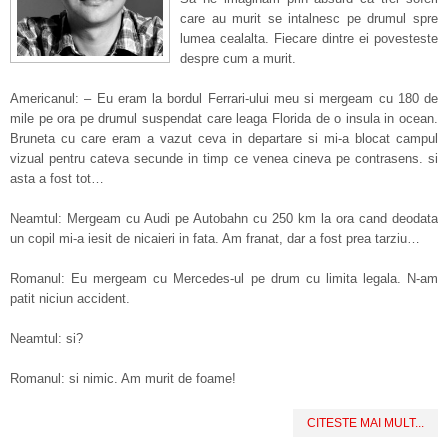
care au murit se intalnesc pe drumul spre
lumea cealalta. Fiecare dintre ei povesteste
despre cum a murit.
Americanul: – Eu eram la bordul Ferrari-ului meu si mergeam cu 180 de
mile pe ora pe drumul suspendat care leaga Florida de o insula in ocean.
Bruneta cu care eram a vazut ceva in departare si mi-a blocat campul
vizual pentru cateva secunde in timp ce venea cineva pe contrasens. si
asta a fost tot…
Neamtul: Mergeam cu Audi pe Autobahn cu 250 km la ora cand deodata
un copil mi-a iesit de nicaieri in fata. Am franat, dar a fost prea tarziu…
Romanul: Eu mergeam cu Mercedes-ul pe drum cu limita legala. N-am
patit niciun accident.
Neamtul: si?
Romanul: si nimic. Am murit de foame!
CITESTE MAI MULT...