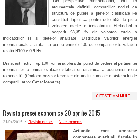
“Din perspectiva informationala, unul din
argumentele definirii companiilor noduri ca
structura de putere a pietelor clasificate l-a
constituit faptul ca pentru cele 553 de piete
valoarea medie a indicatorului Herfindahl a
acoperit 98,35 % din valoarea totala a
indicatorilor H ai pietelor analizate. Distributia valorilor energiei
informationale a aratat ca pentru primele 100 de companii este valabila
relatia
H
100
≥
0,9 H
s
Din acest motiv, Top 100 Romania ofera din punct de vedere al pertinentei
informatiilor o prima evaluare statica si dinamica a economiei reale
romanesti
“. (
Conform bazelor teoretice ale analizei nodale a sistemului de
companii, autor Cezar Mereuta)
CITESTE MAI MULT...
Revista presei economice 20 aprilie 2015
21/04/2015
Revista presei
No comments
Actiunile care urmaresc
combaterea evaziunii fiscale in