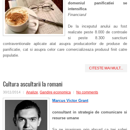
domeniul panificatiei se
intensifica
Financiarul
De la inceputul anului au fost
realizate peste 8.000 de controale
si peste 8.300 sanctiuni
contraventionale aplicate atat asupra producatorilor de produse de
panificatie, cat si asupra celor care comercializeaza produsul finit catre
populatie.
CITESTE MAI MULT...
Cultura ascultarii la romani
30/11/2014
Analize
,
Gandire economica
No comments
Marcus Victor Grant
consultant in strategie de comunicare si
resurse umane
Sa ne imaginam prin absurd ca trei soferi