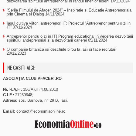
dezvoltarea spiritului antreprenorial in randul tinerilor ieseni
14/11/2024
“Serile Filmului de Afaceri 2024” – Inspiratie si Educatie Antreprenoriala
prin Cinema si Dialog
14/11/2024
Iasul cultiva viitorii antreprenori IT: Proiectul “Antreprenor pentru o zi in
IT”
07/11/2024
Antreprenor pentru o zi in IT! Program educational in vederea dezvoltarii
spiritului antreprenorial si a dezvoltarii carierei
05/11/2024
O companie britanica isi deschide birou la Iasi si face recrutari
20/12/2023
NE GASITI AICI:
ASOCIAȚIA CLUB AFACERI.RO
Nr. R.A.F.:
156/A din 4.08.2010
C.I.F.:
27269648;
Adresa:
sos. Barnova, nr. 29 B, Iasi.
Email:
contact@economiaonline.ro