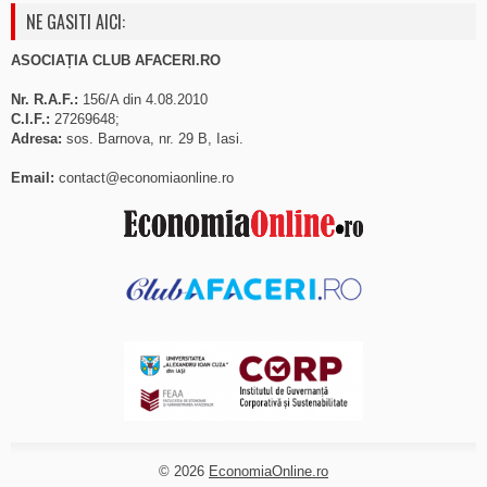
NE GASITI AICI:
ASOCIAȚIA CLUB AFACERI.RO
Nr. R.A.F.:
156/A din 4.08.2010
C.I.F.:
27269648;
Adresa:
sos. Barnova, nr. 29 B, Iasi.
Email:
contact@economiaonline.ro
© 2026
EconomiaOnline.ro