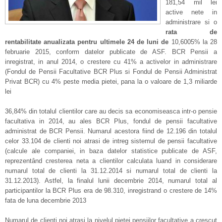
181,54 mil lei
active nete in
administrare si o
rata de
rentabilitate anualizata pentru ultimele 24 de luni de
10,6005% la 28
februarie 2015, conform datelor publicate de ASF. BCR Pensii a
inregistrat, in anul 2014, o crestere cu 41% a activelor in administrare
(Fondul de Pensii Facultative BCR Plus si Fondul de Pensii Administrat
Privat BCR) cu 4% peste media pietei, pana la o valoare de 1,3 miliarde
lei
36,84% din totalul clientilor care au decis sa economiseasca intr-o pensie
facultativa in 2014, au ales BCR Plus, fondul de pensii facultative
administrat de BCR Pensii. Numarul acestora fiind de 12.196 din totalul
celor 33.104 de clienti noi atrasi de intreg sistemul de pensii facultative
(calcule ale companiei, in baza datelor statistice publicate de ASF,
reprezentȃnd cresterea neta a clientilor calculata luand in considerare
numarul total de clienti la 31.12.2014 si numarul total de clienti la
31.12.2013). Astfel, la finalul lunii decembrie 2014, numarul total al
participantilor la BCR Plus era de 98.310, inregistrand o crestere de 14%
fata de luna decembrie 2013
Numarul de clienti noi atrasi la nivelul pietei pensiilor facultative a crescut