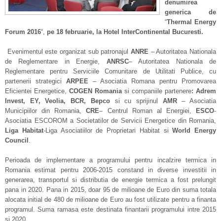
denumirea
generica de
“
Thermal Energy
Forum 2016
“,
pe 18 februarie, la Hotel InterContinental Bucuresti.
Evenimentul este organizat sub patronajul
ANRE
– Autoritatea Nationala
de Reglementare in Energie,
ANRSC
– Autoritatea Nationala de
Reglementare pentru Serviciile Comunitare de Utilitati Publice, cu
partenerii strategici
ARPEE
– Asociatia Romana pentru Promovarea
Eficientei Energetice,
COGEN Romania
si companiile partenere
:
Adrem
Invest, EY, Veolia, BCR, Bepco
si cu sprijinul
AMR
– Asociatia
Municipiilor din Romania,
CRE
– Centrul Roman al Energiei,
ESCO
-
Asociatia ESCOROM a Societatilor de Servicii Energetice din Romania,
Liga Habitat
-Liga Asociatiilor de Proprietari Habitat si
World Energy
Council
.
Perioada de implementare a programului pentru incalzire termica in
Romania estimat pentru 2006-2015 constand in diverse investitii in
generarea, transportul si distributia de energie termica a fost prelungit
pana in 2020. Pana in 2015, doar 95 de milioane de Euro din suma totala
alocata initial de 480 de milioane de Euro au fost utilizate pentru a finanta
programul. Suma ramasa este destinata finantarii programului intre 2015
si 2020.