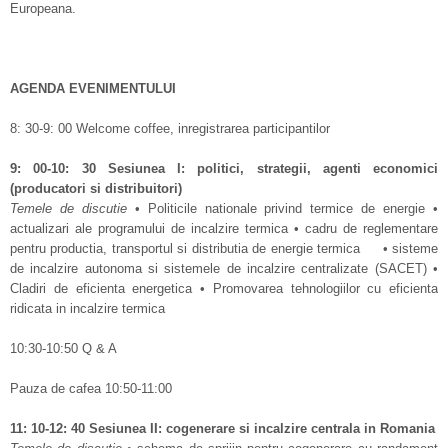
Europeana.
AGENDA EVENIMENTULUI
8: 30-9: 00 Welcome coffee, inregistrarea participantilor
9
:
00-10
:
30
Sesiunea I:
politici, strategii
,
agenti economici
(producatori
si
distribuitori
)
Temele de discutie
• Politicile nationale privind termice de energie •
actualizari ale programului de incalzire termica • cadru de reglementare
pentru productia, transportul si distributia de energie termica • sisteme
de incalzire autonoma si sistemele de incalzire centralizate (SACET) •
Cladiri de eficienta energetica • Promovarea tehnologiilor cu eficienta
ridicata in incalzire termica
10:30-10:50 Q & A
Pauza de cafea 10:50-11:00
11
:
10-12
:
40
Sesiunea II
:
cogenerare si
incalzire centrala in
Romania