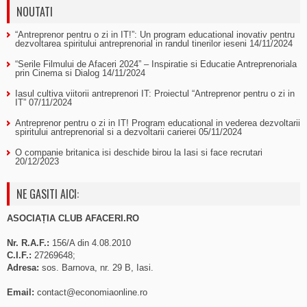
NOUTATI
“Antreprenor pentru o zi in IT!”: Un program educational inovativ pentru
dezvoltarea spiritului antreprenorial in randul tinerilor ieseni
14/11/2024
“Serile Filmului de Afaceri 2024” – Inspiratie si Educatie Antreprenoriala
prin Cinema si Dialog
14/11/2024
Iasul cultiva viitorii antreprenori IT: Proiectul “Antreprenor pentru o zi in
IT”
07/11/2024
Antreprenor pentru o zi in IT! Program educational in vederea dezvoltarii
spiritului antreprenorial si a dezvoltarii carierei
05/11/2024
O companie britanica isi deschide birou la Iasi si face recrutari
20/12/2023
NE GASITI AICI:
ASOCIAȚIA CLUB AFACERI.RO
Nr. R.A.F.:
156/A din 4.08.2010
C.I.F.:
27269648;
Adresa:
sos. Barnova, nr. 29 B, Iasi.
Email:
contact@economiaonline.ro