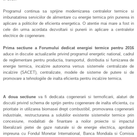
Programul continua sa sprijine modernizarea centralelor termice si
imbunatatirea serviciilor de alimentare cu energie termica prin punerea in
aplicare a politicilor de eficienta energetica. O atentie mai mare a fost in
cele din urma acordata dezvoltarii si punerii in aplicare a centralelor
electrice de cogenerare.
Prima sectiune a Forumului dedicat energiei termice pentru 2016
aduce in discutie actualizarile privind programul energetic national, cadrul
de reglementare pentru productia, transportul, distributia si furnizarea de
energie termica, incalzire autonoma versus sistemele centralizate de
incalzire (SACET), centralizate, modele de sisteme de putere si de
promovare a tehnologiile de inalta eficienta pentru incalzire termica.
A doua sectiune
va fi dedicata cogenerarii si termoficarii, alaturi de
discutii privind schema de sprijin pentru cogenerare de inalta eficienta, cu
prioritate in utilizarea biomasei drept combustibil, promovarea cogenerarii
industriale, restructurarea a solutiilor existente sistemelor termice prin
concesiune, modalitati de finantare a noilor proiecte si impactul
liberalizarii pietei de gaze naturale si de energie electrica, aprobate
impreuna cu Fondul Monetar International, Banca Mondiala si Comisia