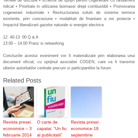
Temele de discutie
• schema de sprijin pentru cogenerare cu randament
ridicat • Prioritate in utilizarea biomasei drept combustibil • Promovarea
cogenerarii industriale • Restructurarea solutii de sisteme termice
existente, prin concesiune • modalitati de finantare a noi proiecte •
Impactul liberalizarii gazelor naturale si energiei electrice
12: 40-13: 00 Q & A
13:00 – 14:00 Pranz si networking
Concluziile acestui eveniment vor fi materializate prin elaborarea unui
document oficial, cu sprijinul asociatiei COGEN, care va fi transmis
ulterior autoritatilor centrale precum si participantilor la forum.
Related Posts
Revista presei
O carte de
Revista presei
economice – 3
capatai: “Un fiu
economice-18
februarie 2014
al publicitatii”
septembrie