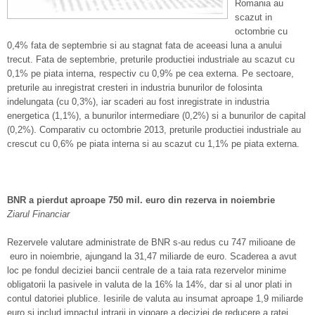
Romania au
scazut in
octombrie cu
0,4% fata de septembrie si au stagnat fata de aceeasi luna a anului
trecut. Fata de septembrie, preturile productiei industriale au scazut cu
0,1% pe piata interna, respectiv cu 0,9% pe cea externa.
Pe sectoare,
preturile au inregistrat cresteri in industria bunurilor de folosinta
indelungata (cu 0,3%), iar scaderi au fost inregistrate in industria
energetica (1,1%), a bunurilor intermediare (0,2%) si a bunurilor de capital
(0,2%). Comparativ cu octombrie 2013, preturile productiei industriale au
crescut cu 0,6% pe piata interna si au scazut cu 1,1% pe piata externa.
BNR a pierdut aproape 750 mil. euro din rezerva in noiembrie
Ziarul Financiar
Rezervele valutare administrate de BNR s-au redus cu 747 milioane de
euro in noiembrie, ajungand la 31,47 miliarde de euro. Scaderea a avut
loc pe fondul deciziei bancii centrale de a taia rata rezervelor minime
obligatorii la pasivele in valuta de la 16% la 14%, dar si al unor plati in
contul datoriei plublice. Iesirile de valuta au insumat aproape 1,9 miliarde
euro si includ impactul intrarii in vigoare a deciziei de reducere a ratei