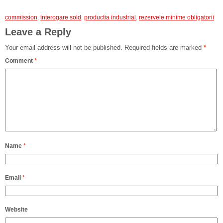
commission
,
interogare sold
,
productia industrial
,
rezervele minime obligatorii
Leave a Reply
Your email address will not be published.
Required fields are marked
*
Comment
*
Name
*
Email
*
Website