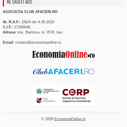
NE GASITI AICI:
ASOCIAȚIA CLUB AFACERI.RO
Nr. R.A.F.:
156/A din 4.08.2010
C.I.F.:
27269648;
Adresa:
sos. Barnova, nr. 29 B, Iasi.
Email:
contact@economiaonline.ro
© 2026
EconomiaOnline.ro