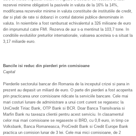
rezervei minime obligatorii la pasivele in valuta de la 16% la 14%,
modificarea rezervelor minime in valuta constituite de institutiile de credit,
dar si plati de rate si dobanzi in contul datoriei publice denominate in
valuta. In noiembrie a fost rambursat echivalentul a 326 milioane de euro
din imprumutul catre FMI. Rezerva de aur s-a mentinut la 103,7 tone. In
conditiile evolutiilor preturilor internationale, valoarea acesteia s-a situat la
3,17 miliarde euro.
Bancile isi reduc din pierderi prin comisioane
Capital
Pierderile sectorului bancar din Romania de la inceputul crizei si pana in
prezent au depasit un miliard de euro. O parte din pierderi a fost acoperita
prin practicarea unor comisioane ridicate la serviciile bancare. Cele mai
mari costuri lunare de administrare a unui cont curent se regasesc la
UniCredit Tiriac Bank, OTP Bank si BCR. Doar Banca Transilvania si
Marfin Bank nu taxeaza clientii pentru acest serviciu. In clasamentul
celor mai mari comisioane se regaseste si BRD, cu 0,8 euro, in timp ce
Volksbank, Banca Romaneasca, ProCredit Bank si Credit Europe Bank
practica un comision lunar de 3 lei. Cele mai mici comisioane, de 2