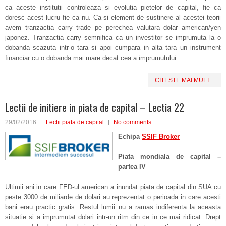
ca aceste institutii controleaza si evolutia pietelor de capital, fie ca
doresc acest lucru fie ca nu. Ca si element de sustinere al acestei teorii
avem tranzactia carry trade pe perechea valutara dolar american/yen
japonez. Tranzactia carry semnifica ca un investitor se imprumuta la o
dobanda scazuta intr-o tara si apoi cumpara in alta tara un instrument
financiar cu o dobanda mai mare decat cea a imprumutului.
CITESTE MAI MULT...
Lectii de initiere in piata de capital – Lectia 22
29/02/2016
Lectii piata de capital
No comments
Echipa
SSIF Broker
Piata mondiala de capital –
partea IV
Ultimii ani in care FED-ul american a inundat piata de capital din SUA cu
peste 3000 de miliarde de dolari au reprezentat o perioada in care acesti
bani erau practic gratis. Restul lumii nu a ramas indiferenta la aceasta
situatie si a imprumutat dolari intr-un ritm din ce in ce mai ridicat. Drept