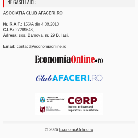
NE GASITI AICI:
ASOCIAȚIA CLUB AFACERI.RO
Nr. R.A.F.:
156/A din 4.08.2010
C.I.F.:
27269648;
Adresa:
sos. Barnova, nr. 29 B, Iasi.
Email:
contact@economiaonline.ro
© 2026
EconomiaOnline.ro