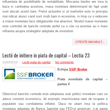
influentata de posibilitatile de rentabilitate. Miscarea banilor are insa la
baza si cantitatea acestora, masa monetara determinand de fapt unde
sunt alocati acesti bani. Pretul actiunilor si al marfurilor este in principiu
mai ridicat atunci cand sunt multi bani in economie, in timp ce o reducere
a masei monetare face obligatiunile mai atractive. Nivelul masei monetare
este controlat de bancile centrale astfel ca e clar ca acestea au o mare
influenta asupra strategiilor adoptate de investitori.
CITESTE MAI MULT...
Lectii de initiere in piata de capital – Lectia 23
31/03/2016
Lectii piata de capital
No comments
Echipa
SSIF Broker
Piata mondiala de capital –
partea V
Obiectivul bancilor centrale este adoptarea unei politici monetare care sa
aduca crestere economica, de exemplu maximizarea ratei de ocupare a
populatiei sau combaterea inflatiei. Daca ne uitam insa la politica
monetara adoptata de Banca Japoniei sau FED-ul american, s-ar parea