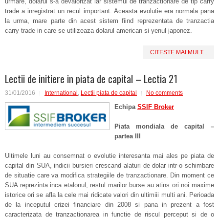
urmare, dolarul s-a devalorizat iar sistemul de tranzactionare de tip carry
trade a inregistrat un recul important. Aceasta evolutie era normala pana
la urma, mare parte din acest sistem fiind reprezentata de tranzactia
carry trade in care se utilizeaza dolarul american si yenul japonez.
CITESTE MAI MULT...
Lectii de initiere in piata de capital – Lectia 21
31/01/2016
International
,
Lectii piata de capital
No comments
Echipa
SSIF Broker
Piata mondiala de capital –
partea III
Ultimele luni au consemnat o evolutie interesanta mai ales pe piata de
capital din SUA, indicii bursieri crescand alaturi de dolar intr-o schimbare
de situatie care va modifica strategiile de tranzactionare. Din moment ce
SUA reprezinta inca etalonul, restul marilor burse au atins ori noi maxime
istorice ori se afla la cele mai ridicate valori din ultimiii multi ani. Perioada
de la inceputul crizei financiare din 2008 si pana in prezent a fost
caracterizata de tranzactionarea in functie de riscul perceput si de o