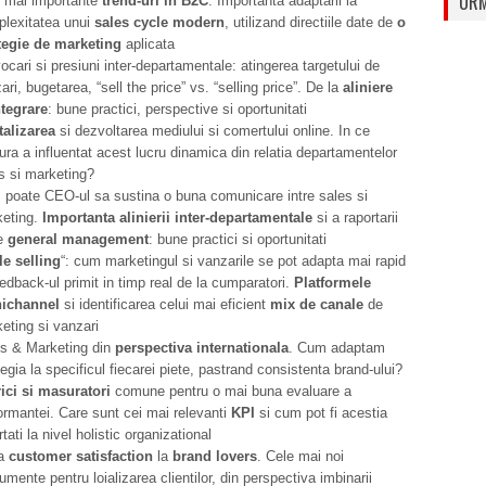
URM
 mai importante
trend-uri in B2C
. Importanta adaptarii la
lexitatea unui
sales cycle
modern
, utilizand directiile date de
o
tegie de marketing
aplicata
ocari si presiuni inter-departamentale: atingerea targetului de
ari, bugetarea, “sell the price” vs. “selling price”. De la
aliniere
ntegrare
: bune practici, perspective si oportunitati
talizarea
si dezvoltarea mediului si comertului online. In ce
ra a influentat acest lucru dinamica din relatia departamentelor
s si marketing?
poate CEO-ul sa sustina o buna comunicare intre sales si
eting.
Imp
ortan
t
a a
linierii inter-departamentale
si a raportarii
re
general management
: bune practici si oportunitati
le selling
“: cum marketingul si vanzarile se pot adapta mai rapid
eedback-ul primit in timp real de la cumparatori.
Platformele
ichannel
si identificarea celui mai eficient
mix de canale
de
eting si vanzari
s & Marketing din
perspectiva internationala
. Cum adaptam
tegia la specificul fiecarei piete, pastrand consistenta brand-ului?
ici si masuratori
comune pentru o mai buna evaluare a
ormantei. Care sunt cei mai relevanti
KPI
si cum pot fi acestia
rtati la nivel holistic organizational
la
customer satisfaction
la
brand lovers
. Cele mai noi
rumente pentru loializarea clientilor, din perspectiva imbinarii