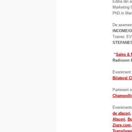
Editia din 
Marketing O
PhD in Mark
De asemenea
INCOME/O
Trainer,
STEFANE
“
Sales & 
Radisson 
Eveniment o
Bilateral
Partenerii 
Champolli
Evenimentul
de afaceri
Afaceri
,
B
Ziare.com
Transilvan