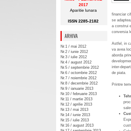
2017
Aparitie lunara
financiar c
se adapteaz
ISSN 2285-2182
a construi 
conversia le
ARHIVA
Astfel, in c
Nr.1 / mai 2012
va avea lo
Nr.2 / iunie 2012
aborda prin
Nr.3 / iulie 2012
development
Nr.4 / august 2012
inter-depar
Nr.5 / septembrie 2012
Nr.6 / octombrie 2012
de piata.
Nr.7 / noiembrie 2012
Nr.8 / decembrie 2012
Printre teme
Nr.9 / ianuarie 2013
Nr.10 / februarie 2013
Teh
Nr.11 / martie 2013
proc
Nr.12 / aprilie 2013
sale
Nr.13 / mai 2013
Cus
Nr.14 / iunie 2013
Expu
Nr.15 / iulie 2013
Nr.16 / august 2013
cust
Nr.17 / septembrie 2013