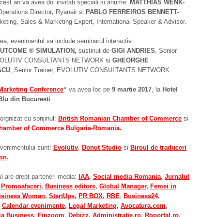
acest an va avea doi invitati speciali si anume:
MATTHIAS WENK-
perations Director
,
Ryanair si
PABLO FERREIROS BENNETT-
eting, Sales & Marketing Expert, International Speaker & Advisor.
, evenimentul va include seminarul interactiv:
UTCOME ® SIMULATION,
sustinut de
GIGI ANDRIE
S
, Senior
 EVOLUTIV CONSULTANTS NETWORK si
GHEORGHE
SCU
, Senior Trainer, EVOLUTIV CONSULTANTS NETWORK.
Marketing Conference
“
va avea loc pe
9 martie 2017
, la
Hotel
Blu din Bucure
sti
.
rgnizat cu sprijinul:
British Romanian Chamber of Commerce
si
 Chamber of Commerce Bulgaria-Romania.
evenimentului sunt:
Evolutiv
,
Donut Studio
si
Biroul de traduceri
on
.
 are drept parteneri media:
IAA
,
Social media Romania
,
Jurnalul
,
Promoafaceri
,
Business editors
,
Global Manager
,
Femei in
usiness Woman
,
StartUps
,
PR BOX
,
RBE
,
Business24
,
,
Calendar evenimente
,
Legal Marketing
,
Avocatura.com
,
ia Business
,
Finzoom
,
Debizz
,
Administratie.ro
,
Roportal.ro
,