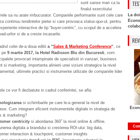
TES
sunt sanse mari ca la
finalul exercitiului
La doi
ifrele sa nu arate imbucurator. Companiile performante sunt cele care
Econo
a continuu tendintelor pietei si care provoaca status-quo-ul, pentru
colabor
experiente interactive de tip “buyer-centric”, cu scopul de a accelera
ad-urilor si de a creste incasarile.
REV
adrul celei de-a doua editii
a “
Sales & Marketing Conference
“
, ce
c pe
9 martie 2017, la Hotel Radisson Blu din Bucuresti
, vom
cipalele provocari intampinate de specialistii in vanzari, business
 si marketing, importanta alinierii unei viziuni strategice la nivel
tamental, ultimele practici si instrumente utilizate de companiile lider
le ce vor fi dezbatute in cadrul conferintei, se afla:
nologizarea
si schimbarile pe care le-a generat la nivel de
Econo
ese. Cum integram eficient instrumentele digitale in strategia de
s & marketing?
tomer centricity
si abordarea 360˚ la nivel online & offline.
Com
nerea digitala a brandului si cresterea ROI-ului: big data,
omer interaction & touchpoint, customer insights