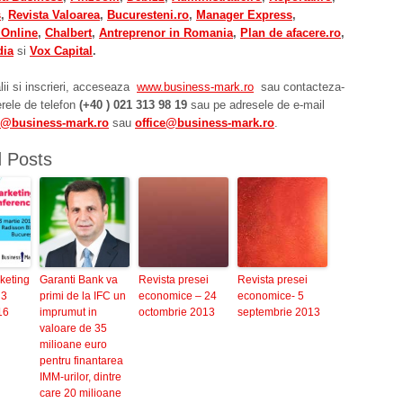
s
,
Revista Valoarea
,
Bucuresteni.ro
,
Manager Express
,
Online
,
Chalbert
,
Antreprenor in Romania
,
Plan de afacere.ro
,
dia
si
Vox Capital
.
lii si inscrieri, acceseaza
www.business-mark.ro
sau contacteza-
rele de telefon
(
+40 ) 021 313 98 19
sau pe adresele de e-mail
ru@business-mark.ro
sau
office@business-mark.ro
.
d Posts
keting
Garanti Bank va
Revista presei
Revista presei
 3
primi de la IFC un
economice – 24
economice- 5
16
imprumut in
octombrie 2013
septembrie 2013
valoare de 35
milioane euro
pentru finantarea
IMM-urilor, dintre
care 20 milioane