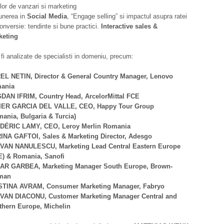
elor de vanzari si marketing
unerea in
Social Media
, “Engage selling” si impactul asupra ratei
onversie: tendinte si bune practici.
Interactive sales &
keting
fi analizate de specialisti in domeniu, precum:
EL NETIN, Director & General Country Manager, Lenovo
ania
DAN IFRIM, Country Head, ArcelorMittal FCE
IER GARCIA DEL VALLE, CEO, Happy Tour Group
ania, Bulgaria & Turcia)
DÉRIC LAMY, CEO, Leroy Merlin Romania
INA GAFTOI, Sales & Marketing Director, Adesgo
VAN NANULESCU, Marketing Lead Central Eastern Europe
E) & Romania, Sanofi
AR GARBEA, Marketing Manager South Europe, Brown-
man
STINA AVRAM, Consumer Marketing Manager, Fabryo
VAN DIACONU, Customer Marketing Manager Central and
thern Europe, Michelin