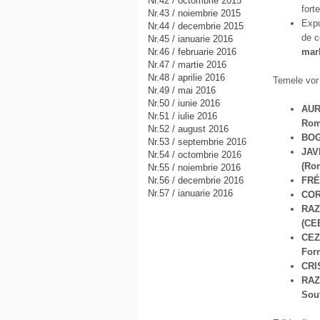
Nr.42 / octombrie 2015
fort
Nr.43 / noiembrie 2015
Exp
Nr.44 / decembrie 2015
de c
Nr.45 / ianuarie 2016
Nr.46 / februarie 2016
mar
Nr.47 / martie 2016
Nr.48 / aprilie 2016
Temele vor 
Nr.49 / mai 2016
Nr.50 / iunie 2016
AUR
Nr.51 / iulie 2016
Rom
Nr.52 / august 2016
BOG
Nr.53 / septembrie 2016
JAV
Nr.54 / octombrie 2016
(Rom
Nr.55 / noiembrie 2016
Nr.56 / decembrie 2016
FRÉ
Nr.57 / ianuarie 2016
COR
RAZ
(CE
CEZ
For
CRI
RAZ
Sou