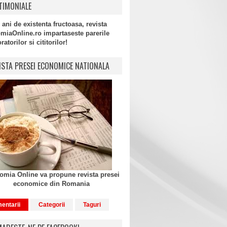
TIMONIALE
 ani de existenta fructoasa, revista
miaOnline.ro impartaseste parerile
atorilor si cititorilor!
ISTA PRESEI ECONOMICE NATIONALA
mia Online va propune revista presei
economice din Romania
entarii
Categorii
Taguri