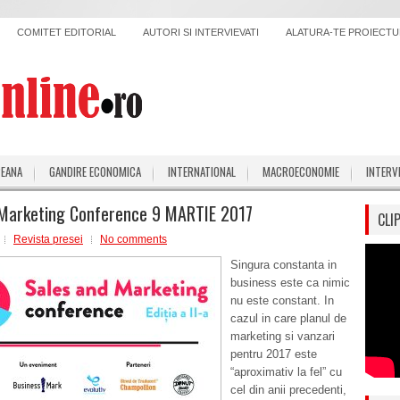
COMITET EDITORIAL
AUTORI SI INTERVIEVATI
ALATURA-TE PROIECTUL
PEANA
GANDIRE ECONOMICA
INTERNATIONAL
MACROECONOMIE
INTERV
 Marketing Conference 9 MARTIE 2017
CLI
Revista presei
No comments
Singura constanta in
business este ca nimic
nu este constant. In
cazul in care planul de
marketing si vanzari
pentru 2017 este
“aproximativ la fel” cu
cel din anii precedenti,