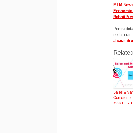
MLM New
Economia 
Rabbit Me
Pentru deta
ne la nume
alice.mit
Relate
Sales & Mar
Conference
MARTIE 20