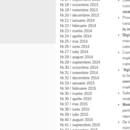
Cele
Nr.18 / octombrie 2013
comp
Nr.19 / noiembrie 2013
stra
Nr.20 / decembrie 2013
Prov
Nr.21 / ianuarie 2014
vanz
Nr.22 / februarie 2014
la i
Nr.23 / martie 2014
Digi
Nr.24 / aprilie 2014
masu
Nr.25 / mai 2014
Nr.26 / iunie 2014
sale
Nr.27 / iulie 2014
Cum 
Nr.28 / august 2014
mark
Nr.29 / septembrie 2014
cat
Nr.30 / octombrie 2014
“
Agi
Nr.31 / noiembrie 2014
la f
Nr.32 / decembrie 2014
omn
Nr.33 / ianuarie 2015
mark
Nr.34 / februarie 2015
Sale
Nr.35 / martie 2015
Nr.36 / aprilie 2015
stra
Nr.37 / mai 2015
Metr
Nr.38 / iunie 2015
perf
Nr.39 / iulie 2015
rapo
Nr.40 / august 2015
De 
Nr.41 / septembrie 2015
inst