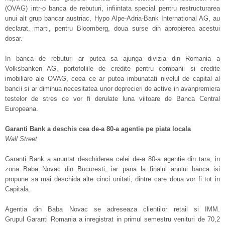
(OVAG) intr-o banca de rebuturi, infiintata special pentru restructurarea
unui alt grup bancar austriac, Hypo Alpe-Adria-Bank International AG, au
declarat, marti, pentru Bloomberg, doua surse din apropierea acestui
dosar.
In banca de rebuturi ar putea sa ajunga divizia din Romania a
Volksbanken AG, portofoliile de credite pentru companii si credite
imobiliare ale OVAG, ceea ce ar putea imbunatati nivelul de capital al
bancii si ar diminua necesitatea unor deprecieri de active in avanpremiera
testelor de stres ce vor fi derulate luna viitoare de Banca Central
Europeana.
Garanti Bank a deschis cea de-a 80-a agentie pe piata locala
Wall Street
Garanti Bank a anuntat deschiderea celei de-a 80-a agentie din tara, in
zona Baba Novac din Bucuresti, iar pana la finalul anului banca isi
propune sa mai deschida alte cinci unitati, dintre care doua vor fi tot in
Capitala.
Agentia din Baba Novac se adreseaza clientilor retail si IMM.
Grupul Garanti Romania a inregistrat in primul semestru venituri de 70,2