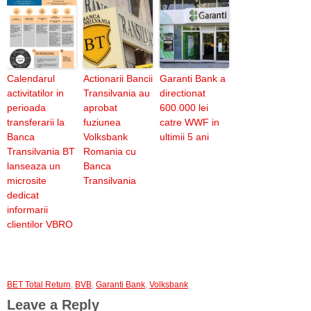
Calendarul
Actionarii Bancii
Garanti Bank a
activitatilor in
Transilvania au
directionat
perioada
aprobat
600.000 lei
transferarii la
fuziunea
catre WWF in
Banca
Volksbank
ultimii 5 ani
Transilvania BT
Romania cu
lanseaza un
Banca
microsite
Transilvania
dedicat
informarii
clientilor VBRO
BET Total Return
,
BVB
,
Garanti Bank
,
Volksbank
Leave a Reply