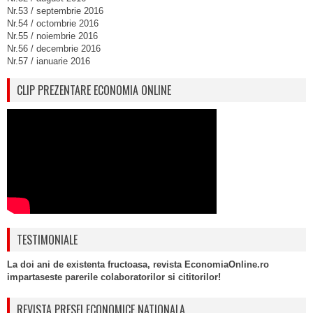
Nr.53 / septembrie 2016
Nr.54 / octombrie 2016
Nr.55 / noiembrie 2016
Nr.56 / decembrie 2016
Nr.57 / ianuarie 2016
CLIP PREZENTARE ECONOMIA ONLINE
TESTIMONIALE
La doi ani de existenta fructoasa, revista EconomiaOnline.ro
impartaseste parerile colaboratorilor si cititorilor!
REVISTA PRESEI ECONOMICE NATIONALA