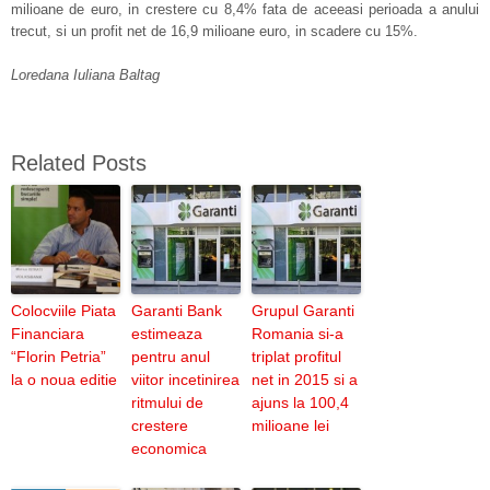
milioane de euro, in crestere cu 8,4% fata de aceeasi perioada a anului
trecut, si un profit net de 16,9 milioane euro, in scadere cu 15%.
Loredana Iuliana Baltag
Related Posts
Colocviile Piata
Garanti Bank
Grupul Garanti
Financiara
estimeaza
Romania si-a
“Florin Petria”
pentru anul
triplat profitul
la o noua editie
viitor incetinirea
net in 2015 si a
ritmului de
ajuns la 100,4
crestere
milioane lei
economica