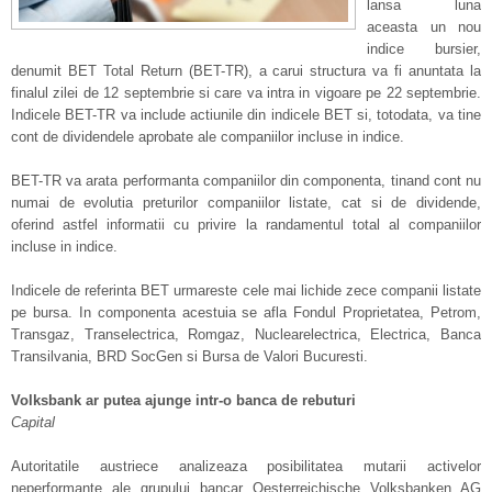
lansa luna
aceasta un nou
indice bursier,
denumit BET Total Return (BET-TR), a carui structura va fi anuntata la
finalul zilei de 12 septembrie si care va intra in vigoare pe 22 septembrie.
Indicele BET-TR va include actiunile din indicele BET si, totodata, va tine
cont de dividendele aprobate ale companiilor incluse in indice.
BET-TR va arata performanta companiilor din componenta, tinand cont nu
numai de evolutia preturilor companiilor listate, cat si de dividende,
oferind astfel informatii cu privire la randamentul total al companiilor
incluse in indice.
Indicele de referinta BET urmareste cele mai lichide zece companii listate
pe bursa. In componenta acestuia se afla Fondul Proprietatea, Petrom,
Transgaz, Transelectrica, Romgaz, Nuclearelectrica, Electrica, Banca
Transilvania, BRD SocGen si Bursa de Valori Bucuresti.
Volksbank ar putea ajunge intr-o banca de rebuturi
Capital
Autoritatile austriece analizeaza posibilitatea mutarii activelor
neperformante ale grupului bancar Oesterreichische Volksbanken AG