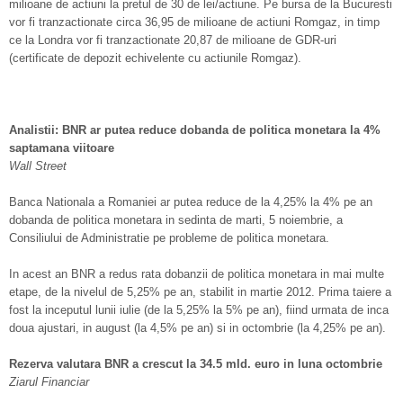
milioane de actiuni la pretul de 30 de lei/actiune. Pe bursa de la Bucuresti
vor fi tranzactionate circa 36,95 de milioane de actiuni Romgaz, in timp
ce la Londra vor fi tranzactionate 20,87 de milioane de GDR-uri
(certificate de depozit echivelente cu actiunile Romgaz).
Analistii: BNR ar putea reduce dobanda de politic
a
monetara la 4%
saptamana viitoare
Wall Street
Banca Nationala a Romaniei ar putea reduce de la 4,25% la 4% pe an
dobanda de politica monetara in sedinta de marti, 5 noiembrie, a
Consiliului de Administratie pe probleme de politica monetara.
In acest an BNR a redus rata dobanzii de politica monetara in mai multe
etape, de la nivelul de 5,25% pe an, stabilit in martie 2012. Prima taiere a
fost la inceputul lunii iulie (de la 5,25% la 5% pe an), fiind urmata de inca
doua ajustari, in august (la 4,5% pe an) si in octombrie (la 4,25% pe an).
Rezerva valutara BNR a crescut la 34.5 mld. euro in luna octombrie
Ziarul Financiar