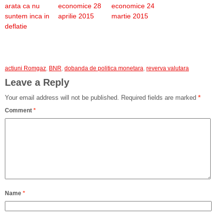
arata ca nu
economice 28
economice 24
suntem inca in
aprilie 2015
martie 2015
deflatie
actiuni Romgaz
,
BNR
,
dobanda de politica monetara
,
reverva valutara
Leave a Reply
Your email address will not be published.
Required fields are marked
*
Comment
*
Name
*