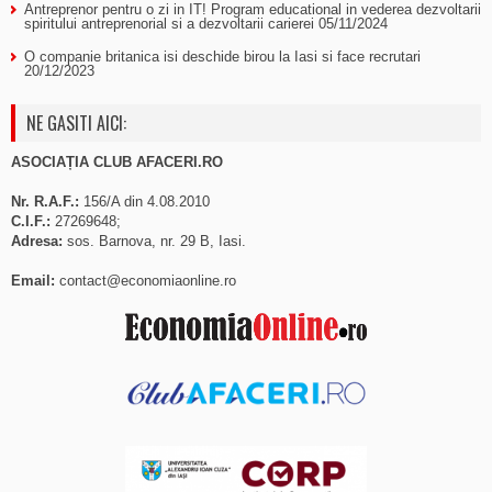
Antreprenor pentru o zi in IT! Program educational in vederea dezvoltarii
spiritului antreprenorial si a dezvoltarii carierei
05/11/2024
O companie britanica isi deschide birou la Iasi si face recrutari
20/12/2023
NE GASITI AICI:
ASOCIAȚIA CLUB AFACERI.RO
Nr. R.A.F.:
156/A din 4.08.2010
C.I.F.:
27269648;
Adresa:
sos. Barnova, nr. 29 B, Iasi.
Email:
contact@economiaonline.ro