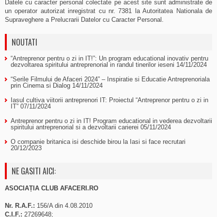
Datele cu caracter personal colectate pe acest site sunt administrate de
un operator autorizat inregistrat cu nr. 7381 la Autoritatea Nationala de
Supraveghere a Prelucrarii Datelor cu Caracter Personal.
NOUTATI
“Antreprenor pentru o zi in IT!”: Un program educational inovativ pentru
dezvoltarea spiritului antreprenorial in randul tinerilor ieseni
14/11/2024
“Serile Filmului de Afaceri 2024” – Inspiratie si Educatie Antreprenoriala
prin Cinema si Dialog
14/11/2024
Iasul cultiva viitorii antreprenori IT: Proiectul “Antreprenor pentru o zi in
IT”
07/11/2024
Antreprenor pentru o zi in IT! Program educational in vederea dezvoltarii
spiritului antreprenorial si a dezvoltarii carierei
05/11/2024
O companie britanica isi deschide birou la Iasi si face recrutari
20/12/2023
NE GASITI AICI:
ASOCIAȚIA CLUB AFACERI.RO
Nr. R.A.F.:
156/A din 4.08.2010
C.I.F.:
27269648;