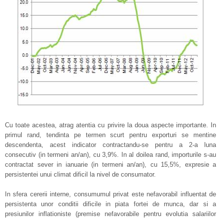
Cu toate acestea, atrag atentia cu privire la doua aspecte importante. In
primul rand, tendinta pe termen scurt pentru exporturi se mentine
descendenta, acest indicator contractandu-se pentru a 2-a luna
consecutiv (in termeni an/an), cu 3,9%. In al doilea rand, importurile s-au
contractat sever in ianuarie (in termeni an/an), cu 15,5%, expresie a
persistentei unui climat dificil la nivel de consumator.
In sfera cererii interne, consumumul privat este nefavorabil influentat de
persistenta unor conditii dificile in piata fortei de munca, dar si a
presiunilor inflationiste (premise nefavorabile pentru evolutia salariilor