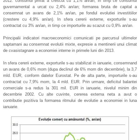
2012: consumul privat a crescut cu 1,1% an/an, in timp ce consumul
guvernamental a urcat cu 2,4% an/an; formarea bruta de capital a
consemnat un avans de 2,1% an/an, pe fondul evolutiei investitiilor
(crestere cu 4,9% an/an). In sfera cererii externe, exporturile s-au
contractat cu 3% an/an, in timp ce importurile au scazut cu 0,9% an/an.
Principalii indicatori macroeconomici comunicati pe parcursul ultimelor
saptamani au consemnat evolutii mixte, expresie a mentinerii unui climat
de cvasistagnare a economiei interne in primele luni din 2013.
In sfera cererii externe, exporturile s-au stabilizat in ianuarie, consemnand
un avans de 0,6% mom (dupa declinul de 6% mom din decembrie), la 3,7
mld. EUR, conform datelor Eurostat. Pe de alta parte, importurile s-au
contractat cu 7,9% mom, la 4 mld. EUR. Prin urmare, deficitul balantei
comerciale s-a redus la 301 mil. EUR in ianuarie, nivelul minim din
decembrie 2002. Cu alte cuvinte, cererea externa neta a avut o
contributie pozitiva la formarea ritmului de evolutie a economiei in luna
ianuarie.