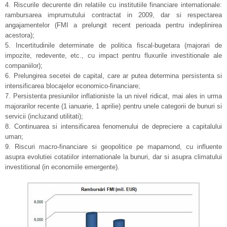
4. Riscurile decurente din relatiile cu institutiile financiare internationale:
rambursarea imprumutului contractat in 2009, dar si respectarea
angajamentelor (FMI a prelungit recent perioada pentru indeplinirea
acestora);
5. Incertitudinile determinate de politica fiscal-bugetara (majorari de
impozite, redevente, etc., cu impact pentru fluxurile investitionale ale
companiilor);
6. Prelungirea secetei de capital, care ar putea determina persistenta si
intensificarea blocajelor economico-financiare;
7. Persistenta presiunilor inflationiste la un nivel ridicat, mai ales in urma
majorarilor recente (1 ianuarie, 1 aprilie) pentru unele categorii de bunuri si
servicii (incluzand utilitati);
8. Continuarea si intensificarea fenomenului de depreciere a capitalului
uman;
9. Riscuri macro-financiare si geopolitice pe mapamond, cu influente
asupra evolutiei cotatiilor internationale la bunuri, dar si asupra climatului
investitional (in economiile emergente).