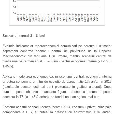
Scenariul central 3 – 6 luni
Evolutia indicatorilor macroeconomici comunicati pe parcursul ultimelor
saptamani confirma scenariul central de previziune de la Raportul
Macroeconomic din februarie. Prin urmare, mentin scenariul central de
previziune pe termen scurt (3 – 6 luni) pentru economia interna (-0,25% :
1,45%).
Aplicand modelarea econometrica, in scenariul central, economia interna
ar putea consemna un ritm de evolutie de aproximativ 1% an/an in 2013
(rezultatele acestor estimari sunt prezentate in graficul alaturat). Dupa
cum se poate observa in aceasta figura, economia interna ar putea
accelera in T3 (la 1,45% an/an), pe fondul unui an agricol mai bun.
Conform acestui scenariu central pentru 2013, consumul privat, principala
componenta a PIB, ar putea sa creasca cu aproximativ 0,8% an/an,