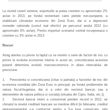
La nivelul cererii externe, exporturile ar putea crestere cu aproximativ 2%
an/an in 2013, pe fondul reorientarii catre pietele non-europene, a
stabilizarii climatului economic din Zona Euro, dar si a deprecierii
monedei nationale (cursul real efectiv) pe parcursul anului 2012 (cu
aproximativ 6% an/an). Pentru importuri scenariul central incorporeaza o
crestere cu 3% an/an in 2013.
Riscuri
Atrag atentia cu privire la faptul ca se mentin o serie de factori de risc cu
privire la evolutia economiei interne in acest an, concretizarea acestora
putand determina evolutii macroeconomice in afara intervalului de
previziune:
1. Persistenta si concretizarea (chiar si partiala) a factorilor de risc din
economia mondiala (din Zona Euro in principal, pe fondul problemelor de
natura fiscal-bugetara, dar si a celor din sectorul bancar, sau a
elementelor de natura politica si sociala) (situatia din Cipru, Italia, etc.));
2. Sectorul bancar intern a consemnat pierderi record in 2012, iar
climatul la nivelul creditarii bancare se mentine dificil (in februarie, creditul
neguvernamental s-a contractat pentru a 5-a luna consecutiv, rata