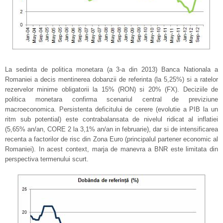
La sedinta de politica monetara (a 3-a din 2013) Banca Nationala a
Romaniei a decis mentinerea dobanzii de referinta (la 5,25%) si a ratelor
rezervelor minime obligatorii la 15% (RON) si 20% (FX). Deciziile de
politica monetara confirma scenariul central de previziune
macroeconomica. Persistenta deficitului de cerere (evolutie a PIB la un
ritm sub potential) este contrabalansata de nivelul ridicat al inflatiei
(5,65% an/an, CORE 2 la 3,1% an/an in februarie), dar si de intensificarea
recenta a factorilor de risc din Zona Euro (principalul partener economic al
Romaniei). In acest context, marja de manevra a BNR este limitata din
perspectiva termenului scurt.