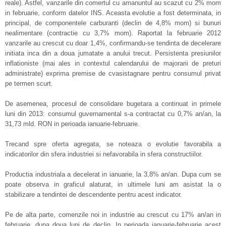
reale). Astfel, vanzarile din comertul cu amanuntul au scazut cu 2% mom
in februarie, conform datelor INS. Aceasta evolutie a fost determinata, in
principal, de componentele carburanti (declin de 4,8% mom) si bunuri
nealimentare (contractie cu 3,7% mom). Raportat la februarie 2012
vanzarile au crescut cu doar 1,4%, confirmandu-se tendinta de decelerare
initiata inca din a doua jumatate a anului trecut. Persistenta presiunilor
inflationiste (mai ales in contextul calendarului de majorarii de preturi
administrate) exprima premise de cvasistagnare pentru consumul privat
pe termen scurt.
De asemenea, procesul de consolidare bugetara a continuat in primele
luni din 2013: consumul guvernamental s-a contractat cu 0,7% an/an, la
31,73 mld. RON in perioada ianuarie-februarie.
Trecand spre oferta agregata, se noteaza o evolutie favorabila a
indicatorilor din sfera industriei si nefavorabila in sfera constructiilor.
Productia industriala a decelerat in ianuarie, la 3,8% an/an. Dupa cum se
poate observa in graficul alaturat, in ultimele luni am asistat la o
stabilizare a tendintei de descendente pentru acest indicator.
Pe de alta parte, comenzile noi in industrie au crescut cu 17% an/an in
februarie, dupa doua luni de declin. In perioada ianuarie-februarie acest