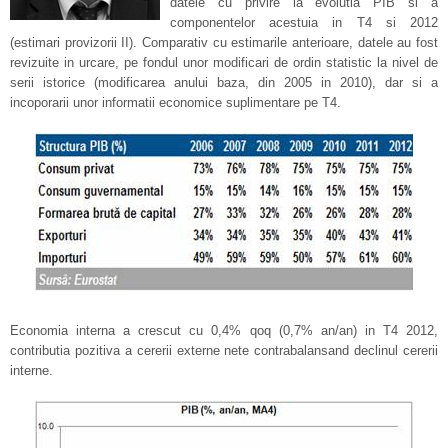
datele cu privire la evolutia PIB si a
componentelor acestuia in T4 si 2012
(estimari provizorii II). Comparativ cu estimarile anterioare, datele au fost
revizuite in urcare, pe fondul unor modificari de ordin statistic la nivel de
serii istorice (modificarea anului baza, din 2005 in 2010), dar si a
incoporarii unor informatii economice suplimentare pe T4.
Economia interna a crescut cu 0,4% qoq (0,7% an/an) in T4 2012,
contributia pozitiva a cererii externe nete contrabalansand declinul cererii
interne.