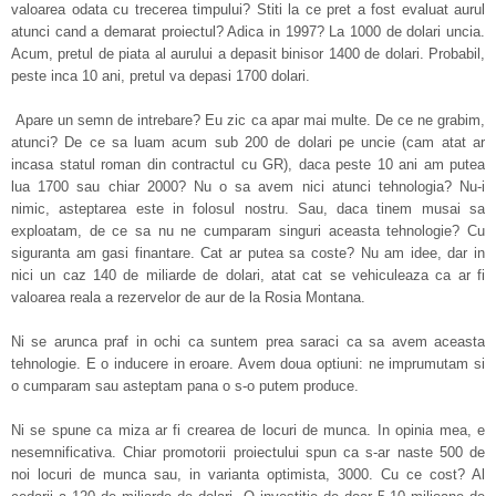
valoarea odata cu trecerea timpului? Stiti la ce pret a fost evaluat aurul
atunci cand a demarat proiectul? Adica in 1997? La 1000 de dolari uncia.
Acum, pretul de piata al aurului a depasit binisor 1400 de dolari. Probabil,
peste inca 10 ani, pretul va depasi 1700 dolari.
Apare un semn de intrebare? Eu zic ca apar mai multe. De ce ne grabim,
atunci? De ce sa luam acum sub 200 de dolari pe uncie (cam atat ar
incasa statul roman din contractul cu GR), daca peste 10 ani am putea
lua 1700 sau chiar 2000? Nu o sa avem nici atunci tehnologia? Nu-i
nimic, asteptarea este in folosul nostru. Sau, daca tinem musai sa
exploatam, de ce sa nu ne cumparam singuri aceasta tehnologie? Cu
siguranta am gasi finantare. Cat ar putea sa coste? Nu am idee, dar in
nici un caz 140 de miliarde de dolari, atat cat se vehiculeaza ca ar fi
valoarea reala a rezervelor de aur de la Rosia Montana.
Ni se arunca praf in ochi ca suntem prea saraci ca sa avem aceasta
tehnologie. E o inducere in eroare. Avem doua optiuni: ne imprumutam si
o cumparam sau asteptam pana o s-o putem produce.
Ni se spune ca miza ar fi crearea de locuri de munca. In opinia mea, e
nesemnificativa. Chiar promotorii proiectului spun ca s-ar naste 500 de
noi locuri de munca sau, in varianta optimista, 3000. Cu ce cost? Al