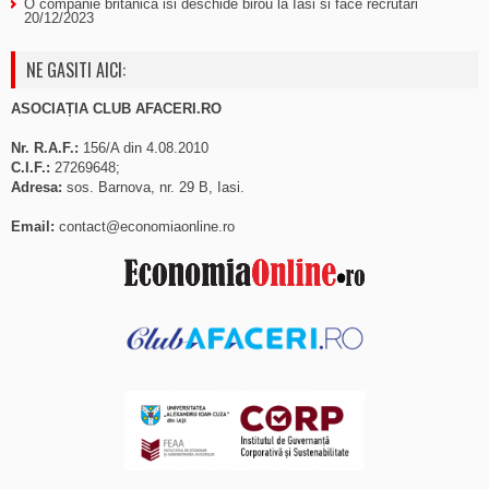
O companie britanica isi deschide birou la Iasi si face recrutari
20/12/2023
NE GASITI AICI:
ASOCIAȚIA CLUB AFACERI.RO
Nr. R.A.F.:
156/A din 4.08.2010
C.I.F.:
27269648;
Adresa:
sos. Barnova, nr. 29 B, Iasi.
Email:
contact@economiaonline.ro