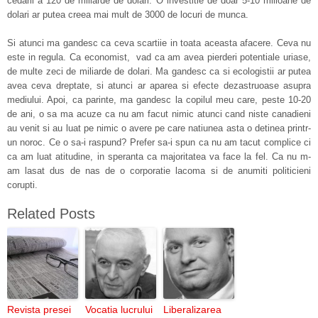
cedarii a 120 de miliarde de dolari. O investitie de doar 5-10 milioane de
dolari ar putea creea mai mult de 3000 de locuri de munca.
Si atunci ma gandesc ca ceva scartiie in toata aceasta afacere. Ceva nu
este in regula. Ca economist,
vad ca am avea pierderi potentiale uriase,
de multe zeci de miliarde de dolari. Ma gandesc ca si ecologistii ar putea
avea ceva dreptate, si atunci ar aparea si efecte dezastruoase asupra
mediului. Apoi, ca parinte, ma gandesc la copilul meu care, peste 10-20
de ani, o sa ma acuze ca nu am facut nimic atunci cand niste canadieni
au venit si au luat pe nimic o avere pe care natiunea asta o detinea printr-
un noroc. Ce o sa-i raspund? Prefer sa-i spun ca nu am tacut complice ci
ca am luat atitudine, in speranta ca majoritatea va face la fel. Ca nu m-
am lasat dus de nas de o corporatie lacoma si de anumiti politicieni
corupti.
Related Posts
Revista presei
Vocatia lucrului
Liberalizarea