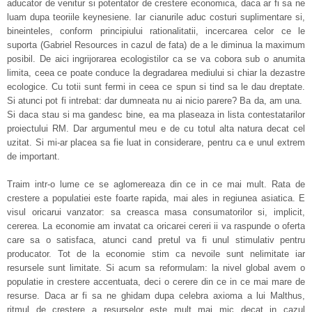
aducator de venitur si potentator de crestere economica, daca ar fi sa ne
luam dupa teoriile keynesiene. Iar cianurile aduc costuri suplimentare si,
bineinteles, conform principiului rationalitatii, incercarea celor ce le
suporta (Gabriel Resources in cazul de fata) de a le diminua la maximum
posibil. De aici ingrijorarea ecologistilor ca se va cobora sub o anumita
limita, ceea ce poate conduce la degradarea mediului si chiar la dezastre
ecologice. Cu totii sunt fermi in ceea ce spun si tind sa le dau dreptate.
Si atunci pot fi intrebat: dar dumneata nu ai nicio parere? Ba da, am una.
Si daca stau si ma gandesc bine, ea ma plaseaza in lista contestatarilor
proiectului RM. Dar argumentul meu e de cu totul alta natura decat cel
uzitat. Si mi-ar placea sa fie luat in considerare, pentru ca e unul extrem
de important.
Traim intr-o lume ce se aglomereaza din ce in ce mai mult. Rata de
crestere a populatiei este foarte rapida, mai ales in regiunea asiatica. E
visul oricarui vanzator: sa creasca masa consumatorilor si, implicit,
cererea. La economie am invatat ca oricarei cereri ii va raspunde o oferta
care sa o satisfaca, atunci cand pretul va fi unul stimulativ pentru
producator. Tot de la economie stim ca nevoile sunt nelimitate iar
resursele sunt limitate. Si acum sa reformulam: la nivel global avem o
populatie in crestere accentuata, deci o cerere din ce in ce mai mare de
resurse. Daca ar fi sa ne ghidam dupa celebra axioma a lui Malthus,
ritmul de crestere a resurselor este mult mai mic decat in cazul