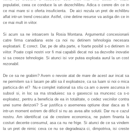
populatiei, ceea ce conduce la un dezechilibru. Adica o cerere din ce in
ce mai mare si o oferta insuficienta.
De aici rezula un pret de echilibru
aflat intr-un trend crescator. Astfel, cine detine resurse va astiga din ce in
ce mai mult in viitor.
Si acum sa ne intoarcem la Rosia Montana. Argumentul concesionarii
catre firma canadiana este ca noi nu detinem tehnologia necesara
exploatarii. E corect. Dar, pe de alta parte, e foarte posibil s-o detinem in
viitor. Poate copii nostri vor fi mai capabili decat noi sa dezvolte inovatie
si sa creeze tehnologie. Si atunci isi vor putea exploata aurul la un cost
rezonabil.
De ce sa ne grabim? Avem o nevoie atat de mare de acest aur incat sa
ne permitem sa ii lasam pe altii sa il exploateze, ca sa luam si noi o mica
particica din el?
Nu e complet irational sa stiu ca am o avere ascunsa in
subsol si, in loc sa ma straduiesc sa o gasescsi sa muncesc ca s-o
exploatez, pentru a beneficia de ea in totalitate, o cedez vecinilor contra
unei sume derizorii? S-ar justifica o asemenea optiune doar daca as fi
intr-un moment extrem de dificil si nu as avea alte solutii. Dar nu e cazul
nostru. Am identificat cai de crestere economica, ne putem finanta la
costuri decente consumul, asa ca nu ne frige. Si atunci de ce sa vindem
la un pret de nimic ceva ce nu se degradeaza ci, dimpotriva, isi creste