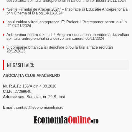
dezvoltarea spiritului antreprenorial in randul tinerilor ieseni
14/11/2024
“Serile Filmului de Afaceri 2024” – Inspiratie si Educatie Antreprenoriala
prin Cinema si Dialog
14/11/2024
Iasul cultiva viitorii antreprenori IT: Proiectul “Antreprenor pentru o zi in
IT”
07/11/2024
Antreprenor pentru o zi in IT! Program educational in vederea dezvoltarii
spiritului antreprenorial si a dezvoltarii carierei
05/11/2024
O companie britanica isi deschide birou la Iasi si face recrutari
20/12/2023
NE GASITI AICI:
ASOCIAȚIA CLUB AFACERI.RO
Nr. R.A.F.:
156/A din 4.08.2010
C.I.F.:
27269648;
Adresa:
sos. Barnova, nr. 29 B, Iasi.
Email:
contact@economiaonline.ro