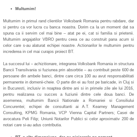
Multumim!
Multumim in primul rand clientilor Volksbank Romania pentru rabdare, dar
si pentru ca vor lucra cu banca noastra. Dorim ca la un moment dat sa
spuna ca ii servim cel mai bine – atat pe ei, cat si familia si prietenii.
Multumim angajatilor VBRO pentru ceea ce au construit pana acum si
celor care s-au alaturat echipei noastre. Actionarilor le multumim pentru
increderea in cel mai curajos proiect BT.
La succesul lui – achizitionare, integrarea Volksbank Romania in structura
Bancii Transilvania si fuziunea prin absorbtie – au contribuit peste 600 de
persoane din ambele banci, dintre care circa 100 au avut responsabilitati
permanente in domenii-cheie. O parte din ei au fost pe baricade, in Cluj si
in Bucuresti, inclusiv in noaptea dintre ani si in primele zile ale lui 2016,
pentru realizarea cu succes a fuziunii dintre cele doua banci. De
asemenea, multumim Bancii Nationale a Romaniei si Consiliului
Concurentei; echipei de consultanti ai A.T. Kearney Management
Consulting, KPMG Romania, VCP Vienna Capital Partners; Casei de
avocatura Peli Filip; Uniunii Notarilor Publici si celor aproximativ 200 de
notari care si-au adus contributia.