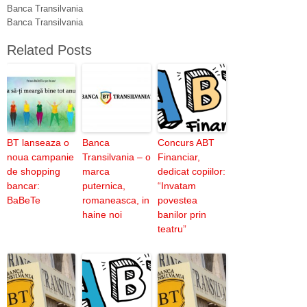
Banca Transilvania
Banca Transilvania
Related Posts
BT lanseaza o
Banca
Concurs ABT
noua campanie
Transilvania – o
Financiar,
de shopping
marca
dedicat copiilor:
bancar:
puternica,
“Invatam
BaBeTe
romaneasca, in
povestea
haine noi
banilor prin
teatru”