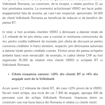
Volksbank Romania, sa construim, de la inceput, o relatie pozitiva. Ei au
fost prioritatea noastra. La momentul achizitionarii VBRO am facut public
angajamentul fata de acestia, pe care l-am respectat: aproximativ 34.000
de clienti Volksbank Romania au beneficiat de reduceri si de beneficii din
partea BT.
In total, a fost acordata clientilor VBRO o diminuare a datoriei totale de
1,5 miliarde de lei prin oferta care a constat in restituirea comisionului de
risc pentru credite indiferent de moneda, prin oferta de discount-uri pentru
conversia creditelor in franci elvetieni, respectiv prin diminuarea automata
a datoriei totale pentru creditele curente. Efortul uman din partea echipelor
ambelor banci este remarcabil: de exemplu, in cadrul ofertei CHF au fost
organizate 35.000 de intalniri intre clientii VBRO si echipele BT si
Volksbank Romania.
Cifrele inseamna oameni: ≈10% din clientii BT si ≈6% din
angajati sunt de la Volksbank
Acum avem 2,2 milioane de clienti BT, din care ≈10% provin de la VBRO.
Ne-am marit echipa, asa incat din cei 7.300 de angajati, aproape 400 de
persoane sunt din echipa Volksbank Romania. Impreuna dorim sa
construim cea mai buna banca din Romania in relatia cu clientii nostri.