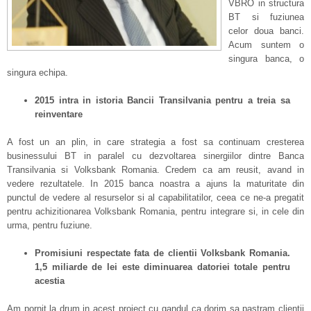
VBRO in structura
BT si fuziunea
celor doua banci.
Acum suntem o
singura banca, o
singura echipa.
2015 intra i
n istoria B
ancii Transilvania pentru a treia sa
reinventare
A fost un an plin, in care strategia a fost sa continuam cresterea
businessului BT in paralel cu dezvoltarea sinergiilor dintre Banca
Transilvania si Volksbank Romania. Credem ca am reusit, avand in
vedere rezultatele. In 2015 banca noastra a ajuns la maturitate din
punctul de vedere al resurselor si al capabilitatilor, ceea ce ne-a pregatit
pentru achizitionarea Volksbank Romania, pentru integrare si, in cele din
urma, pentru fuziune.
Promisiuni respectate fata de client
ii Volksbank Rom
ania.
1,5 miliarde de lei este diminuarea datoriei totale pentru
acestia
Am pornit la drum in acest proiect cu gandul ca dorim sa pastram clientii