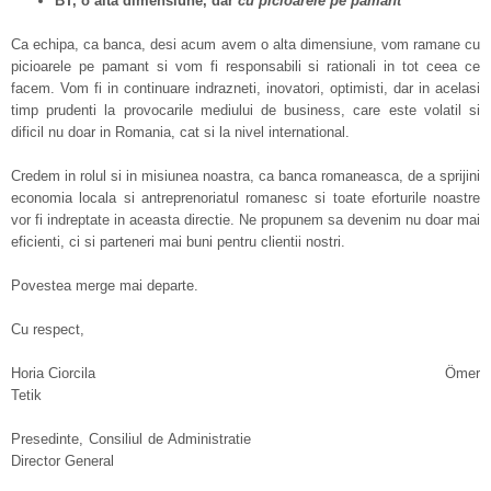
BT, o alt
a dimensiune, dar
cu picioarele pe pamant
Ca echipa, ca banca, desi acum avem o alta dimensiune, vom ramane cu
picioarele pe pamant si vom fi responsabili si rationali in tot ceea ce
facem. Vom fi in continuare indrazneti, inovatori, optimisti, dar in acelasi
timp prudenti la provocarile mediului de business, care este volatil si
dificil nu doar in Romania, cat si la nivel international.
Credem in rolul si in misiunea noastra, ca banca romaneasca, de a sprijini
economia locala si antreprenoriatul romanesc si toate eforturile noastre
vor fi indreptate in aceasta directie. Ne propunem sa devenim nu doar mai
eficienti, ci si parteneri mai buni pentru clientii nostri.
Povestea merge mai departe.
Cu respect,
Horia Ciorcila Ömer
Tetik
Presedinte, Consiliul de Administratie
Director General