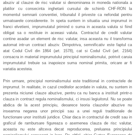
abuziv al clauzei de risc valutar si denominarea in moneda nationala a
platilor cu consecinta inghetarii cursului de schimb CHF-RON la
momentul semnarii conventiei, tribunalul il priveste ca nefondat pentru
urmatoarele considerente. In speta suntem in situatia unui imprumut in
franci elvetieni, imprumutatul primind o suma in aceasta valuta si fiind
obligat sa o restituie in aceeasi valuta. Contractul de credit valutar
contine asadar un element de risc valutar, insa aceasta nu il transforma
automat intr-un contract abuziv. Dimpotriva, semnificativ este faptul ca
atat Codul Civil din 1864 (art. 1578), cat si Codul Civil (art. 2164)
consacra in material imprumutului principiul nominalismului, potrivit caruia
imprumutatul trebuie sa inapoieze suma nominal primita, oricare ar fi
variatia acesteia.
Prin urmare, principiul nominalismului este traditional in contractele de
imprumut. In realitate, in cazul creditelor acordate in valuta, nu suntem in
prezenta niciunei clauze abuzive, pentru ca nu banca a instituit printr-o
clauza in contract regula nominalismului, ci insusi legiuitorul. Nu se poate
abdica de la acest principiu, deoarece teoria clauzelor abuzive nu
inseamna negarea unor principii sau a unei reguli traditionale de
functionare unor institutii juridice. Chiar daca in contractul de credit sau in
graficul de rambursare figureaza o asemenea clauza de risc valutar,
aceasta nu este altceva decat reproducerea, preluarea principiului