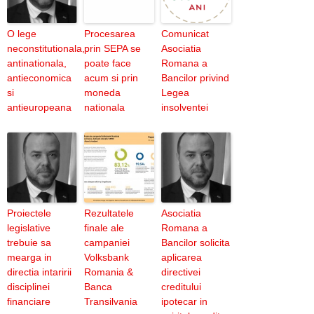
O lege
Procesarea
Comunicat
neconstitutionala,
prin SEPA se
Asociatia
antinationala,
poate face
Romana a
antieconomica
acum si prin
Bancilor privind
si
moneda
Legea
antieuropeana
nationala
insolventei
Proiectele
Rezultatele
Asociatia
legislative
finale ale
Romana a
trebuie sa
campaniei
Bancilor solicita
mearga in
Volksbank
aplicarea
directia intaririi
Romania &
directivei
disciplinei
Banca
creditului
financiare
Transilvania
ipotecar in