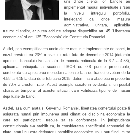
unii dintre clientii lor, bancile au
implementat masuri individuale si/sau
la nivelul intregului portofoliu,
intelegand ca orice masura
administrativa, unitara, aplicabila
tuturor clientilor, ar putea adduce atingere dispozitiilor art. 45 “Libertatea
economica” si art. 135 “Economia” din Constitutia Romaniei.
Astfel, prin exemplificarea uneia dintre masurile implementate de banci, in
cazul cresterii cu 23% a nivelului ratei fata de decembrie 2014 (datorata
aprecierii francului elvetian fata de moneda nationala de la 3.7 la 4.58),
aplicarea anticipata a scaderii LIBOR cu 0.8 puncte procentuale,
coroborata cu aprecierea monedei nationale fata de francul elvetian de la
4.58 la 4.15 la data de 5 februarie 2015, determina o absorbtie in proportie
de 70% a cresterii ratei. Acest exemplu scoate in evidenta si un posibil
character temporar al acestei situatii, care valideaza tipurile de masuri
deja luate de banci.
Astfel, asa cum arata si Guvernul Romaniei, libertatea comertului poate fi
asigurata numai prin impunerea unui climat de disciplina economica la
care toti participantii trebuie sa se conformeze. In jurisprudenta
constitutionala s-a stabilit ca, in considerarea specificului economiei de
piata, statul nu este detinatorul parghiilor economice, rolul sau fiind limitat