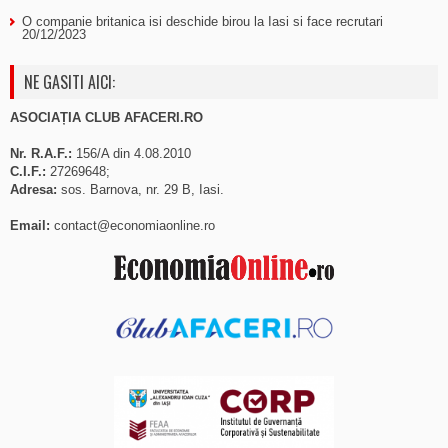
O companie britanica isi deschide birou la Iasi si face recrutari
20/12/2023
NE GASITI AICI:
ASOCIAȚIA CLUB AFACERI.RO
Nr. R.A.F.:
156/A din 4.08.2010
C.I.F.:
27269648;
Adresa:
sos. Barnova, nr. 29 B, Iasi.
Email:
contact@economiaonline.ro