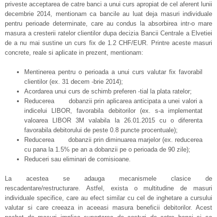
priveste acceptarea de catre banci a unui curs apropiat de cel aferent lunii
decembrie 2014, mentionam ca bancile au luat deja masuri individuale
pentru perioade determinate, care au condus la absorbirea intr-o mare
masura a cresterii ratelor clientilor dupa decizia Bancii Centrale a Elvetiei
de a nu mai sustine un curs fix de 1.2 CHF/EUR. Printre aceste masuri
concrete, reale si aplicate in prezent, mentionam:
Mentinerea pentru o perioada a unui curs valutar fix favorabil
clientilor (ex. 31 decem -brie 2014);
Acordarea unui curs de schimb preferen -tial la plata ratelor;
Reducerea dobanzii prin aplicarea anticipata a unei valori a
indicelui LIBOR, favorabila debitorilor (ex. s-a implementat
valoarea LIBOR 3M valabila la 26.01.2015 cu o diferenta
favorabila debitorului de peste 0.8 puncte procentuale);
Reducerea dobanzii prin diminuarea marjelor (ex. reducerea
cu pana la 1.5% pe an a dobanzii pe o perioada de 90 zile);
Reduceri sau eliminari de comisioane.
La acestea se adauga mecanismele clasice de
rescadentare/restructurare. Astfel, exista o multitudine de masuri
individuale specifice, care au efect similar cu cel de inghetare a cursului
valutar si care creeaza in aceeasi masura beneficii debitorilor. Acest