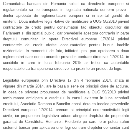
Comunitatea bancara din Romania solicit ca directivele europene si
regulamentele sa fie transpuse in legislatia nationala conform preve -
derilor aprobate de reglementatorii europeni si in spiritul gandit de
emitenti. Doua initiative legis -lative de modificare a OUG 50/2010 privind
contractele de credit pentru consumatori fac obiectul discutiilor din
Parlament si din spatial public, dar prevederile acestora contravin in parte
dreptului comunitar, in speta Directivei europene 17/2014 privind
contractele de credit oferite consumatorilor pentru bunuri imobile
rezidentiale. In momentul de fata, initiatorii pro -pun aprobarea a doua
reglementari care contin anumite prevederi contrare directivei 17/2014, in
conditiile in care in luna februarie 2015 ar trebui ca autoritatile
responsabile cu transpunerea directivei sa prezinte un proiect de lege.
Legislatia europeana prin Directiva 17 din 4 februarie 2014, aflata in
vigoare din martie 2014, are la baza o serie de principii clare de actiune.
In ceea ce priveste propunerea de modificare a OUG 50/2010 privind
rambursarea anticipata a creditului la cursul existent in luna acordarii
creditului, Asociatia Romana a Bancilor consi -dera ca incalca prevederile
Directivei europene 17/2014, precum si principiul neretroactivitatii legii
civile, iar propunerea legislativa aduce atingere dreptului de proprietate
garantat de Constitutia Romaniei. Pierderile pe care le-ar putea suferi
sistemul bancar prin aplicarea unei legi contrare dreptului comunitar sunt