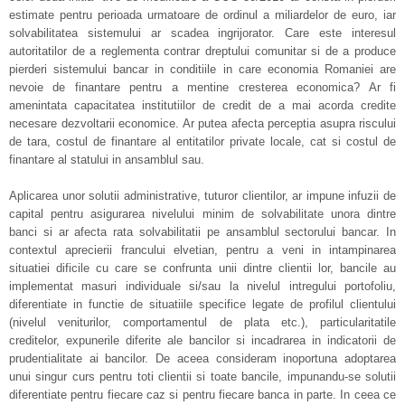
estimate pentru perioada urmatoare de ordinul a miliardelor de euro, iar
solvabilitatea sistemului ar scadea ingrijorator. Care este interesul
autoritatilor de a reglementa contrar dreptului comunitar si de a produce
pierderi sistemului bancar in conditiile in care economia Romaniei are
nevoie de finantare pentru a mentine cresterea economica? Ar fi
amenintata capacitatea institutiilor de credit de a mai acorda credite
necesare dezvoltarii economice. Ar putea afecta perceptia asupra riscului
de tara, costul de finantare al entitatilor private locale, cat si costul de
finantare al statului in ansamblul sau.
Aplicarea unor solutii administrative, tuturor clientilor, ar impune infuzii de
capital pentru asigurarea nivelului minim de solvabilitate unora dintre
banci si ar afecta rata solvabilitatii pe ansamblul sectorului bancar. In
contextul aprecierii francului elvetian, pentru a veni in intampinarea
situatiei dificile cu care se confrunta unii dintre clientii lor, bancile au
implementat masuri individuale si/sau la nivelul intregului portofoliu,
diferentiate in functie de situatiile specifice legate de profilul clientului
(nivelul veniturilor, comportamentul de plata etc.), particularitatile
creditelor, expunerile diferite ale bancilor si incadrarea in indicatorii de
prudentialitate ai bancilor. De aceea consideram inoportuna adoptarea
unui singur curs pentru toti clientii si toate bancile, impunandu-se solutii
diferentiate pentru fiecare caz si pentru fiecare banca in parte. In ceea ce