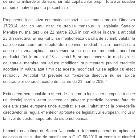
de ordinul miliardelor de euro, iar rata capitalurilor proprii totale ar scadea
cu aproximativ 6 puncte procentuale.
Propunerea legislativa contravine dispozi -tiilor comunitare din Directiva
17/2014, act co -mu nitar ce trebuie transpus in legislatia Statelor
Membre nu mai tarziu de 21 martie 2016 in con -ditiile in care la articolul
23 din directiva, alinea -tul 3, se mentioneaza ca rata de schimb valutar la
care consumatorul are dreptul de a converti creditul in alta moneda este
aceea din ziua aplicarii conversiei si nu cea din momentul acordarii
creditului. Tot la articolul 23, alineatul 5, se mentioneaza in mod explicit
ca statele membre pot aduce modificari suplimentare privind creditele
acordate in valuta atat timp cat aceste modificari nu se aplica cu efect
retroactiv. Articolul 43 prevede ca “prezenta directiva nu se aplica
contractelor de credit existente inainte de 21 martie 2016.”
Extinderea nerezonabila a sferei de aplicare a legislatiei europene induce
un decalaj ingrijo -rator in ceea ce priveste practicile bancare fata de
celelalte state europene unde autoritatile s-au limitat strict la prevederile
directivelor si regula -mentelor aprobate de legislativul european, inclusiv
la nivel de costuri suportate de sistemul bancar.
Impactul cuantificat de Banca Nationala a Romaniei generat de aplicarea
celor doua initia -tive de modificare a OUG 50/2010 ar consta in pierderi