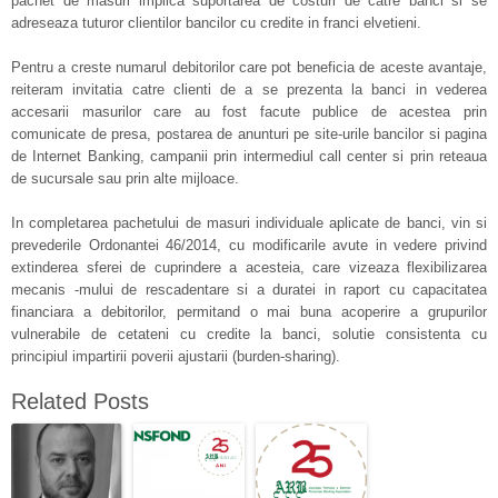
pachet de masuri implica suportarea de costuri de catre banci si se
adreseaza tuturor clientilor bancilor cu credite in franci elvetieni.
Pentru a creste numarul debitorilor care pot beneficia de aceste avantaje,
reiteram invitatia catre clienti de a se prezenta la banci in vederea
accesarii masurilor care au fost facute publice de acestea prin
comunicate de presa, postarea de anunturi pe site-urile bancilor si pagina
de Internet Banking, campanii prin intermediul call center si prin reteaua
de sucursale sau prin alte mijloace.
In completarea pachetului de masuri individuale aplicate de banci, vin si
prevederile Ordonantei 46/2014, cu modificarile avute in vedere privind
extinderea sferei de cuprindere a acesteia, care vizeaza flexibilizarea
mecanis -mului de rescadentare si a duratei in raport cu capacitatea
financiara a debitorilor, permitand o mai buna acoperire a grupurilor
vulnerabile de cetateni cu credite la banci, solutie consistenta cu
principiul impartirii poverii ajustarii (burden-sharing).
Related Posts