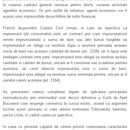
la crearea cadrului general necesar pentru desfa -surarea activitatii
agentilor economici. Or, prin astfel de initiative, agentii economici vor fi
expusi unor imprevizibile dezechilibre de ordin financiar.
Potrivit dispozitiilor Codului Civil roman, in care se specifica ca
imprumutul (de consumatie) este un contract prin care imprumutatorul
remite imprumutatului o suma de bani sau alte bunuri fungibile iar
imprumutatul se obliga sa restituie dupa o anumita perioada aceeasi
suma de bani sau aceeasi cantitate de bunuri (art. 2158), iar in lipsa unei
intelegeri contrare intre parti, imprumutatul este obligat sa restituie acelasi
cantitate si calitate de bunuri, oricare ar fi cresterea sau scaderea pretului
acestora, iar cand obiectul imprumutului este o suma de bani,
imprumutatul este obligat sa restituie suma nominala primita, oricare ar fi
variatia valorii acesteia (art. 2164).
Va prezentam cateva completari legate de aplicarea principiului
nominalismului prin intermediul unei decizii definitive a Curtii de Apel
Bucuresti care respinge conversia la cursul istoric, avand ca argument
tocmai acest principiu si care atesta motivarea Tribunalului Ialomita,
sectia civila, in cadrul careia se specifica:
In ceea ce priveste capatul de cerere privind contestarea caracterului