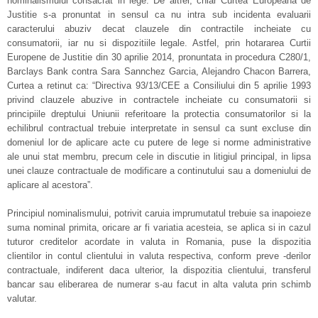
nominalismului consacrat in lege. De altfel, chiar Curtea Europeana de
Justitie s-a pronuntat in sensul ca nu intra sub incidenta evaluarii
caracterului abuziv decat clauzele din contractile incheiate cu
consumatorii, iar nu si dispozitiile legale. Astfel, prin hotararea Curtii
Europene de Justitie din 30 aprilie 2014, pronuntata in procedura C280/1,
Barclays Bank contra Sara Sannchez Garcia, Alejandro Chacon Barrera,
Curtea a retinut ca: “Directiva 93/13/CEE a Consiliului din 5 aprilie 1993
privind clauzele abuzive in contractele incheiate cu consumatorii si
principiile dreptului Uniunii referitoare la protectia consumatorilor si la
echilibrul contractual trebuie interpretate in sensul ca sunt excluse din
domeniul lor de aplicare acte cu putere de lege si norme administrative
ale unui stat membru, precum cele in discutie in litigiul principal, in lipsa
unei clauze contractuale de modificare a continutului sau a domeniului de
aplicare al acestora”.
Principiul nominalismului, potrivit caruia imprumutatul trebuie sa inapoieze
suma nominal primita, oricare ar fi variatia acesteia, se aplica si in cazul
tuturor creditelor acordate in valuta in Romania, puse la dispozitia
clientilor in contul clientului in valuta respectiva, conform preve -derilor
contractuale, indiferent daca ulterior, la dispozitia clientului, transferul
bancar sau eliberarea de numerar s-au facut in alta valuta prin schimb
valutar.