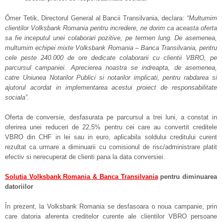
Őmer Tetik, Directorul General al Bancii Transilvania, declara:
“Multumim
clientilor Volksbank Romania pentru incredere, ne dorim ca aceasta oferta
sa fie inceputul unei colaborari pozitive, pe termen lung. De asemenea,
multumim echipei mixte Volksbank Romania – Banca Transilvania, pentru
cele peste 240.000 de ore dedicate colaborarii cu clientii VBRO, pe
parcursul campaniei. Aprecierea noastra se indreapta, de asemenea,
catre Uniunea Notarilor Publici si notarilor implicati, pentru rabdarea si
ajutorul acordat in implementarea acestui proiect de responsabilitate
sociala”.
Oferta de conversie, desfasurata pe parcursul a trei luni, a constat in
oferirea unei reduceri de 22,5% pentru cei care au convertit creditele
VBRO din CHF in lei sau in euro, aplicabila soldului creditului curent
rezultat ca urmare a diminuarii cu comisionul de risc/administrare platit
efectiv si nerecuperat de clienti pana la data conversiei.
Solutia Volksbank Romania & Banca Transilvania
pentru diminuarea
datoriilor
Ȋn prezent, la Volksbank Romania se desfasoara o noua campanie, prin
care datoria aferenta creditelor curente ale clientilor VBRO persoane