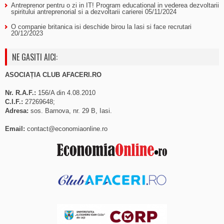
Antreprenor pentru o zi in IT! Program educational in vederea dezvoltarii
spiritului antreprenorial si a dezvoltarii carierei
05/11/2024
O companie britanica isi deschide birou la Iasi si face recrutari
20/12/2023
NE GASITI AICI:
ASOCIAȚIA CLUB AFACERI.RO
Nr. R.A.F.:
156/A din 4.08.2010
C.I.F.:
27269648;
Adresa:
sos. Barnova, nr. 29 B, Iasi.
Email:
contact@economiaonline.ro