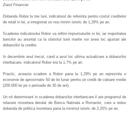
Ziarul Financiar
Dobanda Robor la trei luni, indicatorul de referinta pentru costul creditelor
de retail in lei, a inregistrat un nou minim istoric de 1,29% pe an.
Scaderea indicatorului Robor va ieftini imprumuturile in lei, iar majoritatea
bancilor au anuntat ca la sfarsitul lunii martie vor avea loc ajustari ale
dobanzilor la credite.
In decembrie anul trecut, cand a avut loc ultima actualizare a dobanzilor
interbacare, indicatorul Robor era la 1,7% pe an.
Practic, aceasta scadere a Robor pana la 1,29% pe an reprezinta o
economie de aproximativ 50 de lei lunar pentru un credit de valoare medie
(200.000 lei pe o perioada de 30 de ani).
Un rol determinant in scaderea dobanzilor interbancare il are programul de
relaxare monetara derulat de Banca Natinala a Romaniei, care a redus
dobanda de politica monetara pana la minimul istoric de 2,25% pe an.