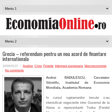
Grecia – referendum pentru un nou acord de finantare
internationala
30/06/2015
Analize
,
Criza
,
Finante
,
Integrare europeana
,
Macroeconomie
No comments
Andrei RADULESCU, Cercetator
Stiintific, Institutul de Economie
Mondiala, Academia Romana
In cursul saptamanilor trecute s-au
intensificat negocierile intre Guvernul de la
Atena si reprezentantii Troika (Fondul