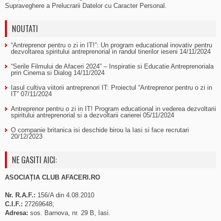
Supraveghere a Prelucrarii Datelor cu Caracter Personal.
NOUTATI
“Antreprenor pentru o zi in IT!”: Un program educational inovativ pentru
dezvoltarea spiritului antreprenorial in randul tinerilor ieseni
14/11/2024
“Serile Filmului de Afaceri 2024” – Inspiratie si Educatie Antreprenoriala
prin Cinema si Dialog
14/11/2024
Iasul cultiva viitorii antreprenori IT: Proiectul “Antreprenor pentru o zi in
IT”
07/11/2024
Antreprenor pentru o zi in IT! Program educational in vederea dezvoltarii
spiritului antreprenorial si a dezvoltarii carierei
05/11/2024
O companie britanica isi deschide birou la Iasi si face recrutari
20/12/2023
NE GASITI AICI:
ASOCIAȚIA CLUB AFACERI.RO
Nr. R.A.F.:
156/A din 4.08.2010
C.I.F.:
27269648;
Adresa:
sos. Barnova, nr. 29 B, Iasi.