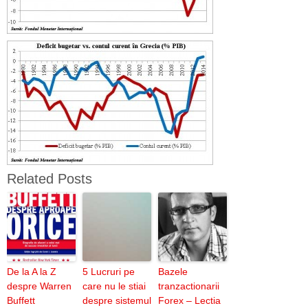
Related Posts
De la A la Z
5 Lucruri pe
Bazele
despre Warren
care nu le stiai
tranzactionarii
Buffett
despre sistemul
Forex – Lectia