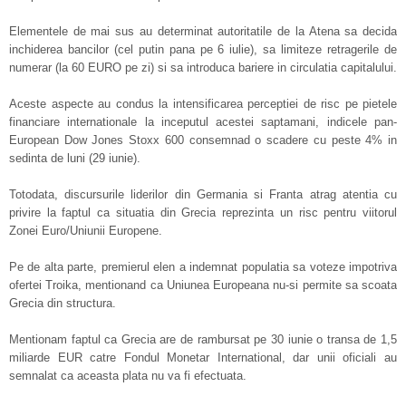
Elementele de mai sus au determinat autoritatile de la Atena sa decida
inchiderea bancilor (cel putin pana pe 6 iulie), sa limiteze retragerile de
numerar (la 60 EURO pe zi) si sa introduca bariere in circulatia capitalului.
Aceste aspecte au condus la intensificarea perceptiei de risc pe pietele
financiare internationale la inceputul acestei saptamani, indicele pan-
European Dow Jones Stoxx 600 consemnad o scadere cu peste 4% in
sedinta de luni (29 iunie).
Totodata, discursurile liderilor din Germania si Franta atrag atentia cu
privire la faptul ca situatia din Grecia reprezinta un risc pentru viitorul
Zonei Euro/Uniunii Europene.
Pe de alta parte, premierul elen a indemnat populatia sa voteze impotriva
ofertei Troika, mentionand ca Uniunea Europeana nu-si permite sa scoata
Grecia din structura.
Mentionam faptul ca Grecia are de rambursat pe 30 iunie o transa de 1,5
miliarde EUR catre Fondul Monetar International, dar unii oficiali au
semnalat ca aceasta plata nu va fi efectuata.