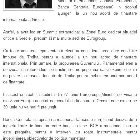
Monetar International, Comisia Europeana,
Banca Centrala Europeana) in scopul
ajungerii la un nou acord de finantare
internationala a Greciei.
Astfel, a avut loc un Summit extraordinar al Zonei Euro dedicat situatiei
critice a Greciei, precum si mai multe sedinte Eurogroup.
Cu toate acestea, reprezentantii eleni au considerat prea dure conditiile
impuse de Troika pentru a ajunge la un nou acord de finantare
internationala. Prin urmare, la propunerea Guvernului, Parlamentul elen a
convocat un referendum pe 5 iulie in care populatia sa-si exprime opinia
cu privire la masurile lansate de Troika pentru incheierea unui nou acord
de finantare.
In acest context, la sedinta din 27 iunie Eurogroup (Ministrii de Finante
din Zona Euro) a anuntat ca acordul de finantare a Greciei care expira pe
30 iunie nu va mai fi prelungit.
Banca Centrala Europeana a reactionat la aceste stiri, luand decizia de a
ingheta liniile de finantare catre bancile elene. BCE a mentionat insa ca
este pregatita pentru a interveni cu toate instrumentele pentru
indeplinierea obiectivelor de politica monetara.