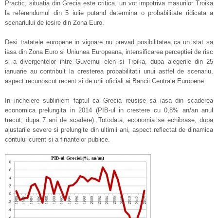
Practic, situatia din Grecia este critica, un vot impotriva masurilor Troika
la referendumul din 5 iulie putand determina o probabilitate ridicata a
scenariului de iesire din Zona Euro.
Desi tratatele europene in vigoare nu prevad posibilitatea ca un stat sa
iasa din Zona Euro si Uniunea Europeana, intensificarea perceptiei de risc
si a divergentelor intre Guvernul elen si Troika, dupa alegerile din 25
ianuarie au contribuit la cresterea probabilitatii unui astfel de scenariu,
aspect recunoscut recent si de unii oficiali ai Bancii Centrale Europene.
In incheiere subliniem faptul ca Grecia reusise sa iasa din scaderea
economica prelungita in 2014 (PIB-ul in crestere cu 0,8% an/an anul
trecut, dupa 7 ani de scadere). Totodata, economia se echibrase, dupa
ajustarile severe si prelungite din ultimii ani, aspect reflectat de dinamica
contului curent si a finantelor publice.