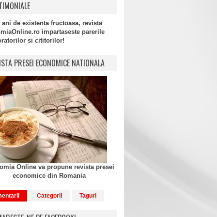
TIMONIALE
 ani de existenta fructoasa, revista
miaOnline.ro impartaseste parerile
atorilor si cititorilor!
ISTA PRESEI ECONOMICE NATIONALA
mia Online va propune revista presei
economice din Romania
entarii
Categorii
Taguri