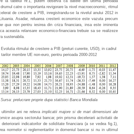
re la tabelul nr.1, putem observa ca datele din ultima perioada
rumul catre o importanta revigorare la nivel macroeconomic, ritmul
elerat de crestere a PIB, inregistrandu-se la nivelul anului 2012 in
 Lituania. Asadar, reluarea cresterii economice este vazuta precum
ne qua non
pentru iesirea din criza financiara, insa este iminenta
ca aceasta relansare economico-financiara trebuie sa se realizeze
a sustenabila.
: Evolutia ritmului de crestere a PIB (preturi curente, USD), in cadrul
tarilor membre UE non-euro, pentru perioada 2000-2012
Sursa: prelucrare proprie dupa statistici Banca Mondiala
 ultimilor ani ne releva
implicatii majore si de mari dimensiuni ale
nomice
asupra sectorului bancar, prin prisma decelerarii activitatii de
 deteriorarii indicatorilor de soliditate financiara (a se vedea fig.1),
irea normelor si reglementarilor in domeniul bancar si nu in ultimul