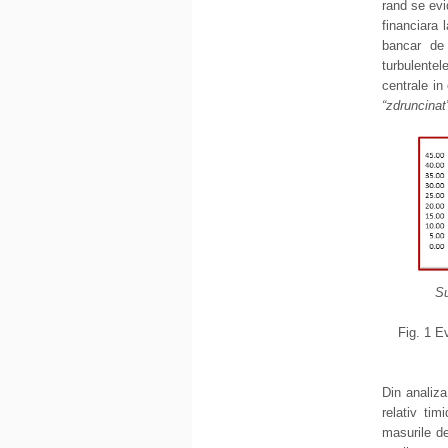
rand se evi
financiara 
bancar de 
turbulente
centrale in
“zdruncinat
Su
Fig. 1 E
Din analiza
relativ tim
masurile de