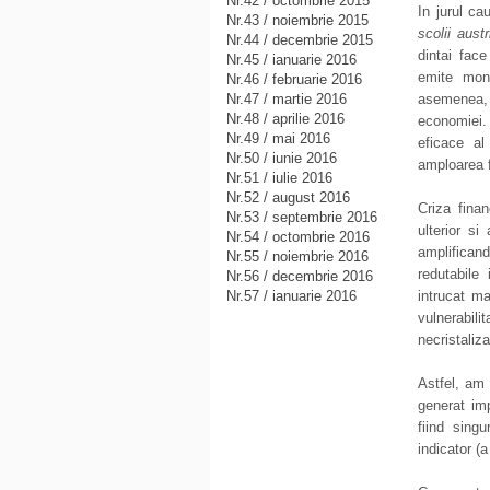
Nr.42 / octombrie 2015
In jurul ca
Nr.43 / noiembrie 2015
scolii aust
Nr.44 / decembrie 2015
dintai face
Nr.45 / ianuarie 2016
emite mon
Nr.46 / februarie 2016
Nr.47 / martie 2016
asemenea,
Nr.48 / aprilie 2016
economiei.
Nr.49 / mai 2016
eficace al
Nr.50 / iunie 2016
amploarea f
Nr.51 / iulie 2016
Nr.52 / august 2016
Criza finan
Nr.53 / septembrie 2016
ulterior si
Nr.54 / octombrie 2016
amplificand
Nr.55 / noiembrie 2016
redutabile 
Nr.56 / decembrie 2016
Nr.57 / ianuarie 2016
intrucat ma
vulnerabil
necristaliza
Astfel, am 
generat im
fiind sing
indicator (a