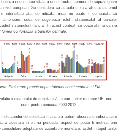
dentiaza necesitatea vitala a unei structuri comune de supraveghere
la nivel european. Se considera ca actuala criza a afectat sistemul
o intensitate atat de ridicata, incat nu poate fi comparata cu
le anterioare, ceea ce sugereaza rolul indispensabil al bancilor
 cadrul sistemului financiar. In acest context, se poate afirma ca s-a
” lumea confortabila a bancilor centrale.
rsa: Prelucrare proprie dupa statistici banci centrale si FMI
volutia indicatorului de soliditate Z, in care tarilor membre UE, non
euro, pentru perioada 2000-2012
 indicatorului de soliditate financiara putem observa o imbunatatire
ida a acestuia in ultima perioada, aspect ce poate fi motivat prin
 consolidare adoptate de autoritatile monetare, astfel in topul tarilor