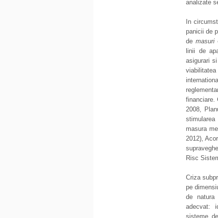
analizate se
In circumst
panicii de 
de
masuri
linii de ap
asigurari si
viabilitate
internatio
reglementar
financiare.
2008, Plan
stimularea 
masura ment
2012), Acor
supraveghe
Risc Sistem
Criza subpr
pe dimensiu
de natura 
adecvat: i
sisteme de