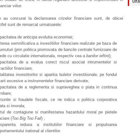
URM
anciar viitor.
 au concurat la declansarea crizelor financiare sunt, de obicei
fel sunt de remarcat urmatoarele:
pacitatea de anticipa evolutia economiei;
terea semnificativa a investitiilor financiare realizate pe baza de
umuturi (prin politica promovata de bancile centrale furnizoare de
de cu circulatie internationala, respectiv cea a
banilor ieftini
);
pacitatea de a evalua corect riscul asociat intrumentelor si
zactiilor financiare;
alitatea investitorilor si aparitia bulelor investitionale, pe fondul
izarii excesive a instrumentelor financiare derivate;
pacitatea de a reglementa si supraveghea o piata in continua
mbare;
iunile si fraudele fiscale, ce ne indica o politica corporativa
ata si imorala;
tul de contagiune si manifestarea hazardului moral pe pietele
nciare (
Too Big Too Fail
) ;
nsparenta redusa a institutiilor financiare si propulsarea
ortamentului irational al clientilor.