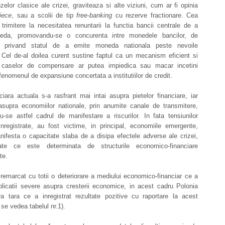
uzelor clasice ale crizei, graviteaza si alte viziuni, cum ar fi opinia
riece
, sau a scolii de tip
free-banking
cu rezerve fractionare. Cea
 trimitere la necesitatea renuntarii la functia bancii centrale de a
eda, promovandu-se o concurenta intre monedele bancilor, de
 privand statul de a emite moneda nationala peste nevoile
 Cel de-al doilea curent sustine faptul ca un mecanism eficient si
 caselor de compensare ar putea impiedica sau macar incetini
enomenul de expansiune concertata a institutiilor de credit.
ciara actuala s-a rasfrant mai intai asupra pietelor financiare, iar
 asupra economiilor nationale, prin anumite canale de transmitere,
u-se astfel cadrul de manifestare a riscurilor. In fata tensiunilor
inregistrate, au fost victime, in principal, economiile emergente,
nifesta o capacitate slaba de a disipa efectele adverse ale crizei,
itate ce este determinata de structurile economico-financiare
te.
remarcat cu totii o deteriorare a mediului economico-financiar ce a
plicatii severe asupra cresterii economice, in acest cadru Polonia
ura tara ce a inregistrat rezultate pozitive cu raportare la acest
 se vedea tabelul nr.1).