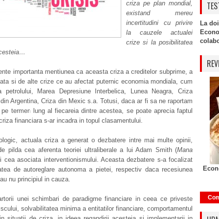
criza pe plan mondial,
TES
existand mereu
incertitudini cu privire
La doi
Econo
la cauzele actualei
colabor
crize si la posibilitatea
acesteia…
REV
nte importanta mentiunea ca aceasta criza a creditelor subprime, a
ata si de alte crize ce au afectat puternic economia mondiala, cum
za petrolului, Marea Depresiune Interbelica, Lunea Neagra, Criza
in Argentina, Criza din Mexic s.a. Totusi, daca ar fi sa ne raportam
 pe termen lung al fiecareia dintre acestea, se poate aprecia faptul
criza financiara s-ar incadra in topul clasamentului.
ologic, actuala criza a generat o dezbatere intre mai multe opinii,
e pilda cea aferenta teoriei ultraliberale a lui Adam Smith (
Mana
si cea asociata interventionismului. Aceasta dezbatere s-a focalizat
Econo
atea de autoreglare autonoma a pietei, respectiv daca recesiunea
au nu principiul in cauza.
Com
torii unei schimbari de paradigme financiare in ceea ce priveste
iscului, solvabilitatea minima a entitatilor financiare, comportamentul
 in situatii de criza, in ideea regandirii acesteia si implementarii in