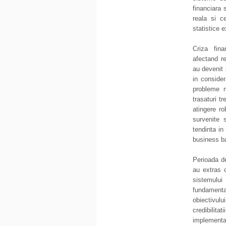
financiara 
reala si c
statistice e
Criza fina
afectand rel
au devenit 
in consider
probleme m
trasaturi t
atingere ro
survenite 
tendinta in
business b
Perioada de
au extras o
sistemulu
fundamental
obiectivulu
credibilita
implementar