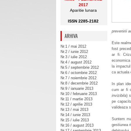
2017
Aparitie lunara
ISSN 2285-2182
prevenirii 
ARHIVA
Este realme
Nr.1 / mai 2012
fost preced
Nr.2 / iunie 2012
ar fi: Cri
Nr.3 / iulie 2012
economica d
Nr.4 / august 2012
la impactul
Nr.5 / septembrie 2012
ca actuala 
Nr.6 / octombrie 2012
Nr.7 / noiembrie 2012
Nr.8 / decembrie 2012
In plan ide
Nr.9 / ianuarie 2013
cum ar fi d
Nr.10 / februarie 2013
invizibila
) 
Nr.11 / martie 2013
pe capacit
Nr.12 / aprilie 2013
valideaza s
Nr.13 / mai 2013
Nr.14 / iunie 2013
Suntem mar
Nr.15 / iulie 2013
gestiunea r
Nr.16 / august 2013
Nr.17 / septembrie 2013
debitorului