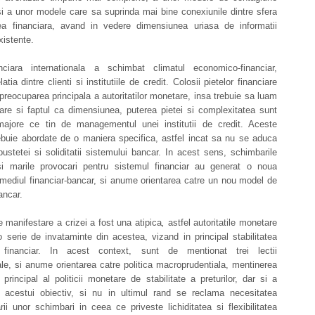
si a unor modele care sa suprinda mai bine conexiunile dintre sfera
ea financiara, avand in vedere dimensiunea uriasa de informatii
xistente.
nciara internationala a schimbat climatul economico-financiar,
atia dintre clienti si institutiile de credit. Colosii pietelor financiare
preocuparea principala a autoritatilor monetare, insa trebuie sa luam
are si faptul ca dimensiunea, puterea pietei si complexitatea sunt
ajore ce tin de managementul unei institutii de credit. Aceste
rebuie abordate de o maniera specifica, astfel incat sa nu se aduca
bustetei si soliditatii sistemului bancar. In acest sens, schimbarile
si marile provocari pentru sistemul financiar au generat o noua
 mediul financiar-bancar, si anume orientarea catre un nou model de
ancar.
 manifestare a crizei a fost una atipica
,
astfel autoritatile monetare
 serie de invataminte din acestea, vizand in principal stabilitatea
i financiar. In acest context, sunt de mentionat trei lectii
e, si anume orientarea catre politica macroprudentiala, mentinerea
i principal al politicii monetare de stabilitate a preturilor, dar si a
tii acestui obiectiv, si nu in ultimul rand se reclama necesitatea
ii unor schimbari in ceea ce priveste lichiditatea si flexibilitatea