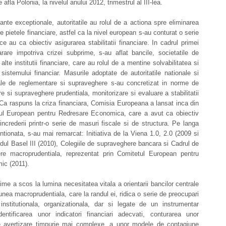
 afla Polonia, la nivelul anului 2012, trimestrul al III-lea.
ante exceptionale, autoritatile au rolul de a actiona spre eliminarea
pe pietele financiare, astfel ca la nivel european s-au conturat o serie
ce au ca obiectiv asigurarea stabilitatii financiare. In cadrul primei
arare impotriva crizei subprime, s-au aflat bancile, societatile de
 alte institutii financiare, care au rolul de a mentine solvabilitatea si
a sistemului financiar. Masurile adoptate de autoritatile nationale si
nale de reglementare si supraveghere s-au concretizat in norme de
e si supraveghere prudentiala, monitorizare si evaluare a stabilitatii
 Ca raspuns la criza financiara, Comisia Europeana a lansat inca din
ul European pentru Redresare Economica, care a avut ca obiectiv
increderii printr-o serie de masuri fiscale si de structura. Pe langa
ionata, s-au mai remarcat: Initiativa de la Viena 1.0, 2.0 (2009 si
dul Basel III (2010), Colegiile de supraveghere bancara si Cadrul de
re macroprudentiala, reprezentat prin Comitetul European pentru
ic (2011).
ime a scos la lumina necesitatea vitala a orientarii bancilor centrale
nea macroprudentiala, care la randul ei, ridica o serie de preocupari
institutionala, organizationala, dar si legate de un instrumentar
dentificarea unor indicatori financiari adecvati, conturarea unor
 avertizare timpurie mai complexe, a unor modele de contagiune