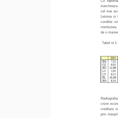
Cu raporta
marcheaza d
cel mai acc
Letonia si
conditie
si
mentiunea 
de o manier
Tabel nr.1
Radiografia
crizei eco
creditare si
prin inaspr