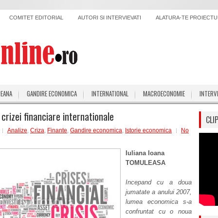
COMITET EDITORIAL
AUTORI SI INTERVIEVATI
ALATURA-TE PROIECTUL
PEANA
GANDIRE ECONOMICA
INTERNATIONAL
MACROECONOMIE
INTERV
 crizei financiare internationale
CLI
Analize
,
Criza
,
Finante
,
Gandire economica
,
Istorie economica
No
Iuliana Ioana
TOMULEASA
Incepand cu a doua
jumatate a anului 2007,
lumea economica s-a
confruntat cu o noua