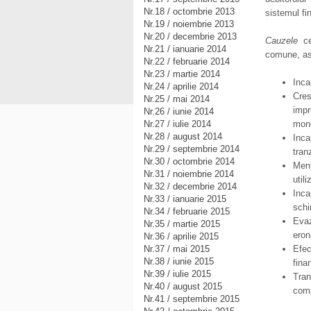
Nr.18 / octombrie 2013
sistemul fin
Nr.19 / noiembrie 2013
Nr.20 / decembrie 2013
Cauzele
ce
Nr.21 / ianuarie 2014
comune, ast
Nr.22 / februarie 2014
Nr.23 / martie 2014
Inca
Nr.24 / aprilie 2014
Cres
Nr.25 / mai 2014
impr
Nr.26 / iunie 2014
Nr.27 / iulie 2014
mone
Nr.28 / august 2014
Inca
Nr.29 / septembrie 2014
tran
Nr.30 / octombrie 2014
Ment
Nr.31 / noiembrie 2014
util
Nr.32 / decembrie 2014
Inca
Nr.33 / ianuarie 2015
schi
Nr.34 / februarie 2015
Evaz
Nr.35 / martie 2015
eron
Nr.36 / aprilie 2015
Nr.37 / mai 2015
Efec
Nr.38 / iunie 2015
fina
Nr.39 / iulie 2015
Tra
Nr.40 / august 2015
comp
Nr.41 / septembrie 2015