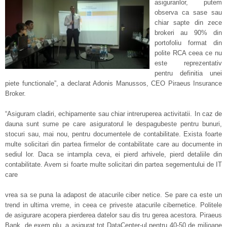
asigurarilor, putem
observa ca sase sau
chiar sapte din zece
brokeri au 90% din
portofoliu format din
polite RCA ceea ce nu
este reprezentativ
pentru definitia unei
piete functionale”, a declarat Adonis Manussos, CEO Piraeus Insurance
Broker.
“Asiguram cladiri, echipamente sau chiar intreruperea activitatii. In caz de
dauna sunt sume pe care asiguratorul le despagubeste pentru bunuri,
stocuri sau, mai nou, pentru documentele de contabilitate. Exista foarte
multe solicitari din partea firmelor de contabilitate care au documente in
sediul lor. Daca se intampla ceva, ei pierd arhivele, pierd detaliile din
contabilitate. Avem si foarte multe solicitari din partea segementului de IT
care
vrea sa se puna la adapost de atacurile ciber netice. Se pare ca este un
trend in ultima vreme, in ceea ce priveste atacurile cibernetice. Politele
de asigurare acopera pierderea datelor sau dis tru gerea acestora. Piraeus
Bank, de exem plu, a asigurat tot DataCenter-ul pentru 40-50 de milioane