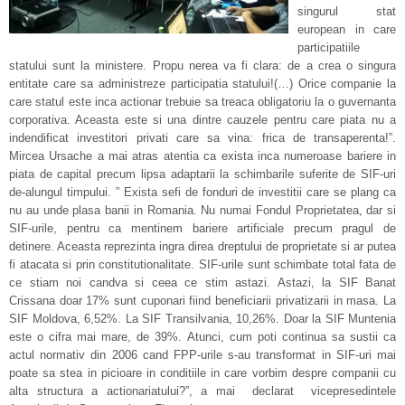
singurul stat
european in care
participatiile
statului sunt la ministere. Propu nerea va fi clara: de a crea o singura
entitate care sa administreze participatia statului!(…) Orice companie la
care statul este inca actionar trebuie sa treaca obligatoriu la o guvernanta
corporativa. Aceasta este si una dintre cauzele pentru care piata nu a
indendificat investitori privati care sa vina: frica de transaperenta!”.
Mircea Ursache a mai atras atentia ca exista inca numeroase bariere in
piata de capital precum lipsa adaptarii la schimbarile suferite de SIF-uri
de-alungul timpului. ” Exista sefi de fonduri de investitii care se plang ca
nu au unde plasa banii in Romania. Nu numai Fondul Proprietatea, dar si
SIF-urile, pentru ca mentinem bariere artificiale precum pragul de
detinere. Aceasta reprezinta ingra direa dreptului de proprietate si ar putea
fi atacata si prin constitutionalitate. SIF-urile sunt schimbate total fata de
ce stiam noi candva si ceea ce stim astazi. Astazi, la SIF Banat
Crissana doar 17% sunt cuponari fiind beneficiarii privatizarii in masa. La
SIF Moldova, 6,52%. La SIF Transilvania, 10,26%. Doar la SIF Muntenia
este o cifra mai mare, de 39%. Atunci, cum poti continua sa sustii ca
actul normativ din 2006 cand FPP-urile s-au transformat in SIF-uri mai
poate sa stea in picioare in conditiile in care vorbim despre companii cu
alta structura a actionariatului?”, a mai declarat vicepresedintele