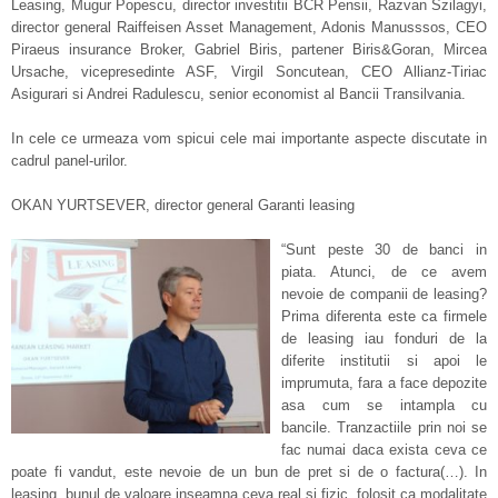
Leasing, Mugur Popescu, director investitii BCR Pensii, Razvan Szilagyi,
director general Raiffeisen Asset Management, Adonis Manusssos, CEO
Piraeus insurance Broker, Gabriel Biris, partener Biris&Goran, Mircea
Ursache, vicepresedinte ASF, Virgil Soncutean, CEO Allianz-Tiriac
Asigurari si Andrei Radulescu, senior economist al Bancii Transilvania.
In cele ce urmeaza vom spicui cele mai importante aspecte discutate in
cadrul panel-urilor.
OKAN YURTSEVER, director general Garanti leasing
“Sunt peste 30 de banci in
piata. Atunci, de ce avem
nevoie de companii de leasing?
Prima diferenta este ca firmele
de leasing iau fonduri de la
diferite institutii si apoi le
imprumuta, fara a face depozite
asa cum se intampla cu
bancile. Tranzactiile prin noi se
fac numai daca exista ceva ce
poate fi vandut, este nevoie de un bun de pret si de o factura(…). In
leasing, bunul de valoare inseamna ceva real si fizic, folosit ca modalitate