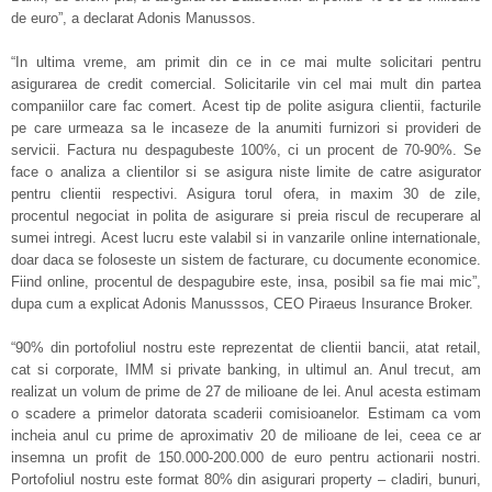
de euro”, a declarat Adonis Manussos.
“In ultima vreme, am primit din ce in ce mai multe solicitari pentru
asigurarea de credit comercial. Solicitarile vin cel mai mult din partea
companiilor care fac comert. Acest tip de polite asigura clientii, facturile
pe care urmeaza sa le incaseze de la anumiti furnizori si provideri de
servicii. Factura nu despagubeste 100%, ci un procent de 70-90%. Se
face o analiza a clientilor si se asigura niste limite de catre asigurator
pentru clientii respectivi. Asigura torul ofera, in maxim 30 de zile,
procentul negociat in polita de asigurare si preia riscul de recuperare al
sumei intregi. Acest lucru este valabil si in vanzarile online internationale,
doar daca se foloseste un sistem de facturare, cu documente economice.
Fiind online, procentul de despagubire este, insa, posibil sa fie mai mic”,
dupa cum a explicat Adonis Manusssos, CEO Piraeus Insurance Broker.
“90% din portofoliul nostru este reprezentat de clientii bancii, atat retail,
cat si corporate, IMM si private banking, in ultimul an. Anul trecut, am
realizat un volum de prime de 27 de milioane de lei. Anul acesta estimam
o scadere a primelor datorata scaderii comisioanelor. Estimam ca vom
incheia anul cu prime de aproximativ 20 de milioane de lei, ceea ce ar
insemna un profit de 150.000-200.000 de euro pentru actionarii nostri.
Portofoliul nostru este format 80% din asigurari property – cladiri, bunuri,