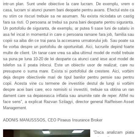
intr-un plan. Sunt unele obiective la care lucram. De exemplu, vrem o
casa, lucram si atunci punem bani deoparte pentru avans. Efectul este ca
nu stim ce riscuri trebuie sa ne asumam. Nu exista niciodata un castig
fara sa risti. O persoana ar trebui sa puna bani deoparte pentru siguranta.
Un portofoliu de siguranta, de exemplu, ar putea fi sase luni de salariu in
asa fel incat in momentul in care o persoana ramane fara job, familia sau
copiii sa aiba din ce trai pana la accesarea urmatorului job. Sau poate sa
fie vorba despre un portofoliu de oportunitati. Aici, lucrurile depind foarte
multe de client. Un tanar care vrea sa aiba ultimul model de mobil trebuie
sa puna pe luna 10-20 de lei deoparte ca atunci cand iese acel model de
telefon sa il poata inlocui. Este un obiectiv usor de realizat, care nu
presupune o suma mare. Exista si portofoliul de crestere. Aici, vorbim
deja despre obiectivele mari de tipul banilor pentru pensie sau pentru
copii. Acesta vine cu termene de investitie destul de lungi si vorbim
despre acei bani care, eco nomisiti si investiti, trebuie sa obtina un ran
dament care sa depaseasca inflatia sau anumite rate de reper. Altfel nu
face sens”, a explicat Razvan Szilagyi, director general Raiffeisen Asset
Management.
ADONIS MANUSSSOS, CEO Piraeus Insurance Broker
“Daca analizam piata