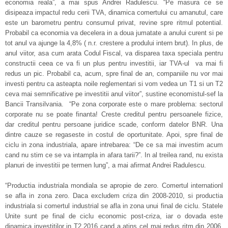
economia reala”, a mai spus Andrei Radulescu. “Pe masura ce se
disipeaza impactul redu cerii TVA, dinamica comertului cu amanutul, care
este un barometru pentru consumul privat, revine spre ritmul potential.
Probabil ca economia va decelera in a doua jumatate a anului curent si pe
tot anul va ajunge la 4,8% ( n.r. crestere a prodului intern brut). In plus, de
anul viitor, asa cum arata Codul Fiscal, va disparea taxa speciala pentru
constructii ceea ce va fi un plus pentru investitii, iar TVA-ul va mai fi
redus un pic. Probabil ca, acum, spre final de an, companiile nu vor mai
investi pentru ca asteapta noile reglementari si vom vedea un T1 si un T2
ceva mai semnificative pe investitii anul viitor”, sustine economistul-sef la
Bancii Transilvania. “Pe zona corporate este o mare problema: sectorul
corporate nu se poate finanta! Creste creditul pentru persoanele fizice,
dar creditul pentru persoane juridice scade, conform datelor BNR. Una
dintre cauze se regaseste in costul de oportunitate. Apoi, spre final de
ciclu in zona industriala, apare intrebarea: “De ce sa mai investim acum
cand nu stim ce se va intampla in afara tarii?”. In al treilea rand, nu exista
planuri de investitii pe termen lung”, a mai afirmat Andrei Radulescu.
“Productia industriala mondiala se apropie de zero. Comertul internationl
se afla in zona zero. Daca excludem criza din 2008-2010, si productia
industriala si comertul industrial se afla in zona unui final de ciclu. Statele
Unite sunt pe final de ciclu economic post-criza, iar o dovada este
dinamica investitilor in T2 2016 cand a atins cel mai redus ritm din 2006.