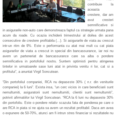
contribuie la
aceasta
crestere, dar am
avut cresteri
semnificative si
in asigurarile non-auto care demonstreaza faptul ca strategie urmata pana
acum da roade. Cu ocazia inchiderii trimestrului al doilea din acest
consecutive de crestere profitabila (…). Si asigurarile de viata au crescut
intr-un ritm de 9%. Este o performanta cu atat mai mult cu cat piata
asigurarilor de viata a crescut in special din bancassurance, iar noi nu
avem un parteneriat de bancassurance care sa aiba o pondere
semnificativa in portofoliul nostru. Suntem optimisti pentru atingerea
tintelor in urmatoarele sase luni atat in privinta venitu ri lor, cat si a
profitului”, a anuntat Virgil Soncutean.
“Din portofoliul companiei, RCA nu depaseste 30% ( n.r. din veniturile
companiei) la 6 luni”. Exista insa, “un cerc vicios in care beneficiarii sunt
nemultumiti, asiguratorii sunt nemultumiti, clientii sunt nemultumiti”,
potrivit afirmatiilor lui Virgil Soncutean. “RCA la 6 luni nu depaseste 30%
din portofoliu. Este o pondere relativ scazuta fata de ponderea pe care o
are RCA in piata si ne ajuta sa avem un rezultat profitabil. Daca am avea
o expunere de 50-70%, atunci am fi intrun stres financiar si rezultatele nu