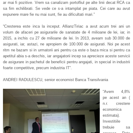
ar mai fi pozitive. Vrem sa canalizam portofliul pe alte linii decat RCA ca
sa fim echilibrati. Se vede ce s-a intamplat pe piata. Cei care au avut
expunere mare fie nu mai sunt, fie au dificultati mari.”
“Cresterea este inca la inceput. AllianzTiriac a avut acum trei ani un
volum de afaceri pe asigurarile de sanatate de 4 milioane de lei, iar, in
2015, a inchis cu 27 de milioane de lei. In 2013, aveam sub 30.000 de
asigurati, iar, astazi, ne apropiem de 100.000 de asigurati. Noi pe acest
ritm ne bazam si in urmatorii ani pentru ca este o baza mica si pentru ca
apetitul abia s-a deschis, iar angajatorii incep sa aprecieze aceste servicii
de asigurare in pachetul de beneficii pentru angajati, in special in industrii
foarte competitive, precum industria IT”.
ANDREI RADULESCU, senior economist Banca Transilvania
“Avem 4,8%
pe acest an (
n.r. crestere
economica
estimata).
Investitiile
trebuie sa