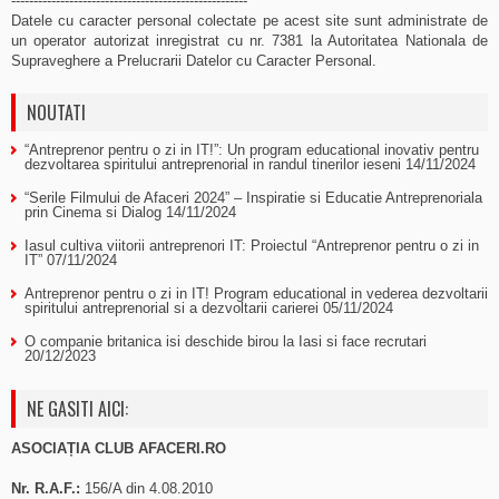
-----------------------------------------------------
Datele cu caracter personal colectate pe acest site sunt administrate de
un operator autorizat inregistrat cu nr. 7381 la Autoritatea Nationala de
Supraveghere a Prelucrarii Datelor cu Caracter Personal.
NOUTATI
“Antreprenor pentru o zi in IT!”: Un program educational inovativ pentru
dezvoltarea spiritului antreprenorial in randul tinerilor ieseni
14/11/2024
“Serile Filmului de Afaceri 2024” – Inspiratie si Educatie Antreprenoriala
prin Cinema si Dialog
14/11/2024
Iasul cultiva viitorii antreprenori IT: Proiectul “Antreprenor pentru o zi in
IT”
07/11/2024
Antreprenor pentru o zi in IT! Program educational in vederea dezvoltarii
spiritului antreprenorial si a dezvoltarii carierei
05/11/2024
O companie britanica isi deschide birou la Iasi si face recrutari
20/12/2023
NE GASITI AICI:
ASOCIAȚIA CLUB AFACERI.RO
Nr. R.A.F.:
156/A din 4.08.2010