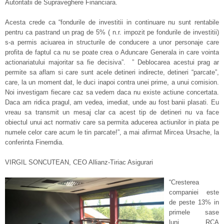
Autoritatii de Supraveghere Financiara.
Acesta crede ca “fondurile de investitii in continuare nu sunt rentabile
pentru ca pastrand un prag de 5% ( n.r. impozit pe fondurile de investitii)
s-a permis aciuarea in structurile de conducere a unor personaje care
profita de faptul ca nu se poate crea o Aduncare Generala in care vointa
actionariatului majoritar sa fie decisiva”. ” Deblocarea acestui prag ar
permite sa aflam si care sunt acele detineri indirecte, detineri “parcate”,
care, la un moment dat, le duci inapoi contra unei prime, a unui comision.
Noi investigam fiecare caz sa vedem daca nu existe actiune concertata.
Daca am ridica pragul, am vedea, imediat, unde au fost banii plasati. Eu
vreau sa transmit un mesaj clar ca acest tip de detineri nu va face
obiectul unui act normativ care sa permita aducerea actiunilor in piata pe
numele celor care acum le tin parcate!”, a mai afirmat Mircea Ursache, la
conferinta Finemdia.
VIRGIL SONCUTEAN, CEO Allianz-Tiriac Asigurari
“Cresterea
companiei este
de peste 13% in
primele sase
luni. RCA