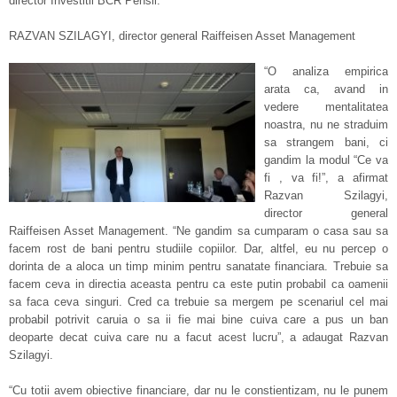
director Investitii BCR Pensii.
RAZVAN SZILAGYI, director general Raiffeisen Asset Management
“O analiza empirica
arata ca, avand in
vedere mentalitatea
noastra, nu ne straduim
sa strangem bani, ci
gandim la modul “Ce va
fi , va fi!”, a afirmat
Razvan Szilagyi,
director general
Raiffeisen Asset Management. “Ne gandim sa cumparam o casa sau sa
facem rost de bani pentru studiile copiilor. Dar, altfel, eu nu percep o
dorinta de a aloca un timp minim pentru sanatate financiara. Trebuie sa
facem ceva in directia aceasta pentru ca este putin probabil ca oamenii
sa faca ceva singuri. Cred ca trebuie sa mergem pe scenariul cel mai
probabil potrivit caruia o sa ii fie mai bine cuiva care a pus un ban
deoparte decat cuiva care nu a facut acest lucru”, a adaugat Razvan
Szilagyi.
“Cu totii avem obiective financiare, dar nu le constientizam, nu le punem