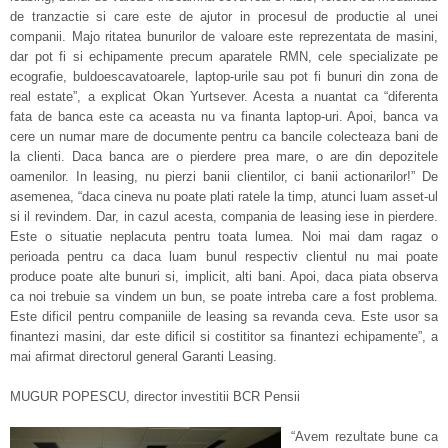
de tranzactie si care este de ajutor in procesul de productie al unei
companii. Majo ritatea bunurilor de valoare este reprezentata de masini,
dar pot fi si echipamente precum aparatele RMN, cele specializate pe
ecografie, buldoescavatoarele, laptop-urile sau pot fi bunuri din zona de
real estate”, a explicat Okan Yurtsever. Acesta a nuantat ca “diferenta
fata de banca este ca aceasta nu va finanta laptop-uri. Apoi, banca va
cere un numar mare de documente pentru ca bancile colecteaza bani de
la clienti. Daca banca are o pierdere prea mare, o are din depozitele
oamenilor. In leasing, nu pierzi banii clientilor, ci banii actionarilor!” De
asemenea, “daca cineva nu poate plati ratele la timp, atunci luam asset-ul
si il revindem. Dar, in cazul acesta, compania de leasing iese in pierdere.
Este o situatie neplacuta pentru toata lumea. Noi mai dam ragaz o
perioada pentru ca daca luam bunul respectiv clientul nu mai poate
produce poate alte bunuri si, implicit, alti bani. Apoi, daca piata observa
ca noi trebuie sa vindem un bun, se poate intreba care a fost problema.
Este dificil pentru companiile de leasing sa revanda ceva. Este usor sa
finantezi masini, dar este dificil si costititor sa finantezi echipamente”, a
mai afirmat directorul general Garanti Leasing.
MUGUR POPESCU, director investitii BCR Pensii
“Avem rezultate bune ca