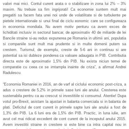
valori mai mici. Contul curent arata o o stabilizare in zona lui 2% – 3%
maxim. Nu trebuie sa fim ingrijorati! Ca economie suntem mult mai
pregatiti sa facem fata unei noi unde de volatilitate si de turbulente pe
pietele internationale si unui final de ciclu eonomic care se configureaza
in economia mondiala. Nu avem motiv penturu ca avem exces de
lichiditati inclusiv in sectorul bancar, de aproximativ 40 de miliarde de lei
Bancile straine si-au redus expunerea pe Romania in ultimii ani, populatia
si companiile sunt mult mai prudente si in multe domenii putem sa
crestem. Turismul, de exemplu, creste de 5-6 ani in continuu si are
potential sa isi dubleze ponderea ca valoare adaugata in PIB. Contributia
directa este de aproximativ 1,5% din PIB. Nu exista niciun temei de
comparatie cu ceea ce se imtampla inainte de criza”, a afirmat Andrei
Radulescu.
“Economia Romaniei in 2016, an de varf al ciclului economic post-criza, a
adus o crestere de 5,2% in primele sase luni ale anului. Cresterea este
sustenabila pentru ca au crescut si investitiile si consumul. Atentie! Dupa
votul pro-Brexit, asistam la ajustari in balanta comerciala si in balanta de
plati. Deficitul de cont curent in primele sapte luni ale anului a fost de
1,3% din PIB. La 6 luni era de 1,5% din PIB. Practic, in luna iulie, am
avut cel mai ridicat excedent de cont curent de la inceputul anului 2015.
Avem investitii straine in crestere si este bine ca intra capital nou in