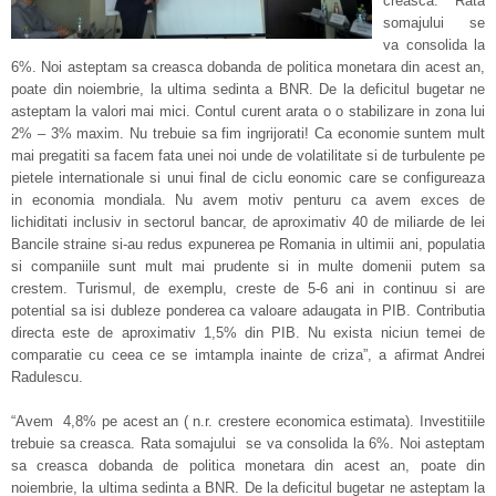
creasca. Rata
somajului se
va consolida la
6%. Noi asteptam sa creasca dobanda de politica monetara din acest an,
poate din noiembrie, la ultima sedinta a BNR. De la deficitul bugetar ne
asteptam la valori mai mici. Contul curent arata o o stabilizare in zona lui
2% – 3% maxim. Nu trebuie sa fim ingrijorati! Ca economie suntem mult
mai pregatiti sa facem fata unei noi unde de volatilitate si de turbulente pe
pietele internationale si unui final de ciclu eonomic care se configureaza
in economia mondiala. Nu avem motiv penturu ca avem exces de
lichiditati inclusiv in sectorul bancar, de aproximativ 40 de miliarde de lei
Bancile straine si-au redus expunerea pe Romania in ultimii ani, populatia
si companiile sunt mult mai prudente si in multe domenii putem sa
crestem. Turismul, de exemplu, creste de 5-6 ani in continuu si are
potential sa isi dubleze ponderea ca valoare adaugata in PIB. Contributia
directa este de aproximativ 1,5% din PIB. Nu exista niciun temei de
comparatie cu ceea ce se imtampla inainte de criza”, a afirmat Andrei
Radulescu.
“Avem 4,8% pe acest an ( n.r. crestere economica estimata). Investitiile
trebuie sa creasca. Rata somajului se va consolida la 6%. Noi asteptam
sa creasca dobanda de politica monetara din acest an, poate din
noiembrie, la ultima sedinta a BNR. De la deficitul bugetar ne asteptam la