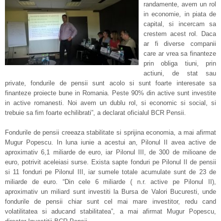
randamente, avem un rol
in economie, in piata de
capital, si incercam sa
crestem acest rol. Daca
ar fi diverse companii
care ar vrea sa finanteze
prin obliga tiuni, prin
actiuni, de stat sau
private, fondurile de pensii sunt acolo si sunt foarte interesate sa
finanteze proiecte bune in Romania. Peste 90% din active sunt investite
in active romanesti. Noi avem un dublu rol, si economic si social, si
trebuie sa fim foarte echilibrati”, a declarat oficialul BCR Pensii.
Fondurile de pensii creeaza stabilitate si sprijina economia, a mai afirmat
Mugur Popescu. In luna iunie a acestui an, Pilonul II avea active de
aproximativ 6,1 miliarde de euro, iar Pilonul III, de 300 de milioane de
euro, potrivit aceleiasi surse. Exista sapte fonduri pe Pilonul II de pensii
si 11 fonduri pe Pilonul III, iar sumele totale acumulate sunt de 23 de
miliarde de euro. “Din cele 6 miliarde ( n.r. active pe Pilonul II),
aproximativ un miliard sunt investiti la Bursa de Valori Bucuresti, unde
fondurile de pensii chiar sunt cel mai mare investitor, redu cand
volatilitatea si aducand stabilitatea”, a mai afirmat Mugur Popescu,