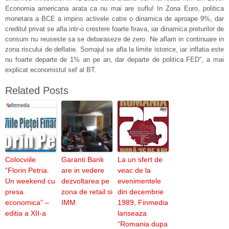
Economia americana arata ca nu mai are suflu! In Zona Euro, politica
monetara a BCE a impins activele catre o dinamica de aproape 9%, dar
creditul privat se afla intr-o crestere foarte firava, iar dinamica preturilor de
consum nu reuseste sa se debaraseze de zero. Ne aflam in continuare in
zona riscului de deflatie. Somajul se afla la limite istorice, iar inflatia este
nu foarte departe de 1% an pe an, dar departe de politica FED”, a mai
explicat economistul sef al BT.
Related Posts
Colocviile
Garanti Bank
La un sfert de
“Florin Petria.
are in vedere
veac de la
Un weekend cu
dezvoltarea pe
evenimentele
presa
zona de retail si
din decembrie
economica” –
IMM
1989, Finmedia
editia a XII-a
lanseaza
“Romania dupa