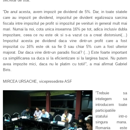
secretar de stat.
“De anul acesta, avem impozit pe dividend de 5%. Dar, in toate statele
care au impozit pe dividend, impozitul pe divident egalizeaza sarcina
fiscala intre impozitul pe profit si impozitul pe venituri in general mult mai
mari. Numai la noi, cota unica inseamna 16% pe tot, adica inclusiv dubla
impozitare, ceea ce nu este ok si s-a vazut ca a creat distorsiuni(…)
Impozitul acesta pe dividend daca vine dintr-un profit care a fost
impozitat cu 16% este ok sa fie 0 sau chiar 5% cum a fost ulterior
majorat. Dar daca vine dintr-un paradis fiscal? (…) Este foarte important
ca simplificarea sa duca si la eficientizare si la largirea bazei. Nu putem
avea impozite mici, daca nu le platim cu totii!”, a mai afirmat Gabriel
Biris.
MIRCEA URSACHE, vicepresedinte ASF
“Trebuie sa
intelegem sa
introducem toate
participatiile
statului intr-o
singura mana.
Romania este