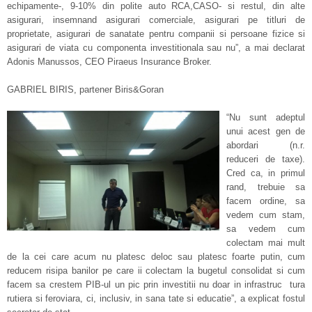
echipamente-, 9-10% din polite auto RCA,CASO- si restul, din alte
asigurari, insemnand asigurari comerciale, asigurari pe titluri de
proprietate, asigurari de sanatate pentru companii si persoane fizice si
asigurari de viata cu componenta investitionala sau nu”, a mai declarat
Adonis Manussos, CEO Piraeus Insurance Broker.
GABRIEL BIRIS, partener Biris&Goran
“Nu sunt adeptul
unui acest gen de
abordari (n.r.
reduceri de taxe).
Cred ca, in primul
rand, trebuie sa
facem ordine, sa
vedem cum stam,
sa vedem cum
colectam mai mult
de la cei care acum nu platesc deloc sau platesc foarte putin, cum
reducem risipa banilor pe care ii colectam la bugetul consolidat si cum
facem sa crestem PIB-ul un pic prin investitii nu doar in infrastruc tura
rutiera si feroviara, ci, inclusiv, in sana tate si educatie”, a explicat fostul