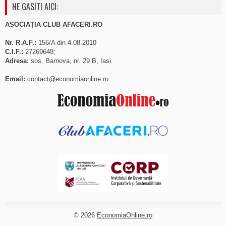
NE GASITI AICI:
ASOCIAȚIA CLUB AFACERI.RO
Nr. R.A.F.:
156/A din 4.08.2010
C.I.F.:
27269648;
Adresa:
sos. Barnova, nr. 29 B, Iasi.
Email:
contact@economiaonline.ro
© 2026
EconomiaOnline.ro