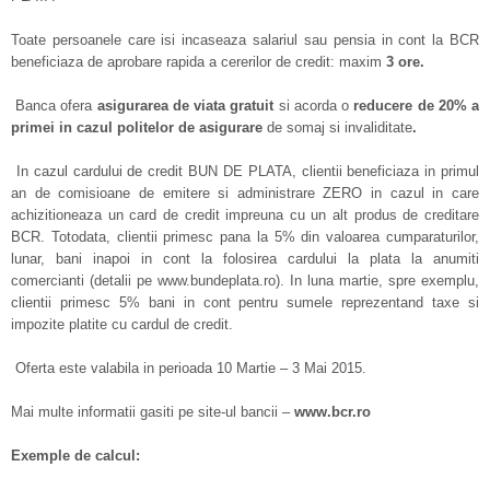
Toate persoanele care isi incaseaza salariul sau pensia in cont la BCR
beneficiaza de aprobare rapida a cererilor de credit: maxim
3 ore.
Banca ofera
asigurarea de viata
gratuit
si acorda o
reducere de 20%
a
primei in cazul politelor de asigurare
de somaj si invaliditate
.
In cazul cardului de credit BUN DE PLATA, clientii beneficiaza in primul
an de comisioane de emitere si administrare ZERO in cazul in care
achizitioneaza un card de credit impreuna cu un alt produs de creditare
BCR. Totodata, clientii primesc pana la 5% din valoarea cumparaturilor,
lunar, bani inapoi in cont la folosirea cardului la plata la anumiti
comercianti (detalii pe www.bundeplata.ro). In luna martie, spre exemplu,
clientii primesc 5% bani in cont pentru sumele reprezentand taxe si
impozite platite cu cardul de credit.
Oferta este valabila in perioada 10 Martie – 3 Mai 2015.
Mai multe informatii gasiti pe site-ul bancii –
www.bcr.ro
Exemple de calcul: