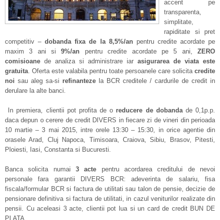
accent pe
transparenta,
simplitate,
rapiditate si pret
competitiv –
dobanda fixa de la 8,5%/an
pentru credite acordate pe
maxim 3 ani si
9%/an
pentru credite acordate pe 5 ani,
ZERO
comisioane
de analiza si administrare iar
asigurarea de viata este
gratuita
. Oferta este valabila pentru toate persoanele care solicita
credite
noi
sau aleg sa-si
refinanteze
la BCR creditele / cardurile de credit in
derulare la alte banci.
In premiera, clientii pot profita de o
r
educere de dobanda
de 0,1p.p.
daca depun o cerere de credit DIVERS in fiecare zi de vineri din perioada
10 martie – 3 mai 2015, intre orele 13:30 – 15:30, in orice agentie din
orasele Arad, Cluj Napoca, Timisoara, Craiova, Sibiu, Brasov, Pitesti,
Ploiesti, Iasi, Constanta si Bucuresti.
Banca solicita numai
3 acte
pentru acordarea creditului de nevoi
personale fara garantii DIVERS BCR: adeverinta de salariu, fisa
fiscala/formular BCR si factura de utilitati sau talon de pensie, decizie de
pensionare definitiva si factura de utilitati, in cazul veniturilor realizate din
pensii. Cu aceleasi 3 acte, clientii pot lua si un card de credit BUN DE
PLATA