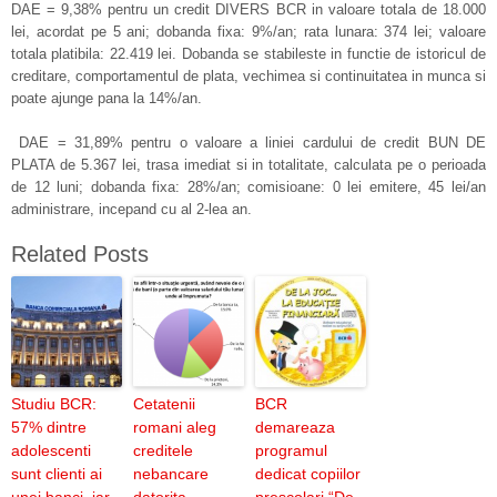
DAE = 9,38% pentru un credit DIVERS BCR in valoare totala de 18.000
lei, acordat pe 5 ani; dobanda fixa: 9%/an; rata lunara: 374 lei; valoare
totala platibila: 22.419 lei. Dobanda se stabileste in functie de istoricul de
creditare, comportamentul de plata, vechimea si continuitatea in munca si
poate ajunge pana la 14%/an.
DAE = 31,89% pentru o valoare a liniei cardului de credit BUN DE
PLATA de 5.367 lei, trasa imediat si in totalitate, calculata pe o perioada
de 12 luni; dobanda fixa: 28%/an; comisioane: 0 lei emitere, 45 lei/an
administrare, incepand cu al 2-lea an.
Related Posts
Studiu BCR:
Cetatenii
BCR
57% dintre
romani aleg
demareaza
adolescenti
creditele
programul
sunt clienti ai
nebancare
dedicat copiilor