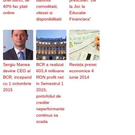
unei banci, iar
datorita
prescolari “De
40% fac plati
comoditatii,
la Joc la
online
vitezei si
Educatie
disponibilitatii
Financiara”
Sergiu Manea
BCR a realizat
Revista presei
devine CEO al
603,4 milioane
economice 4
BCR, incepand
RON profit net
iunie 2014
cu 1 octombrie
in Semestrul 1
2015
2015;
portofoliul de
credite
neperformante
continua sa
scada