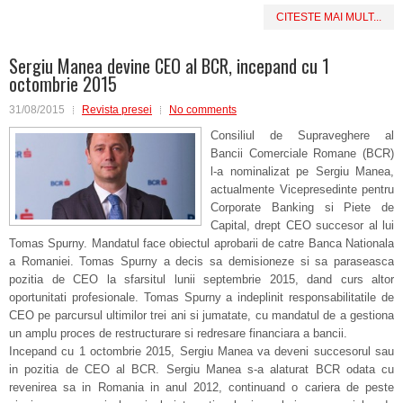
CITESTE MAI MULT...
Sergiu Manea devine CEO al BCR, incepand cu 1
octombrie 2015
31/08/2015
Revista presei
No comments
Consiliul de Supraveghere al
Bancii Comerciale Romane (BCR)
l-a nominalizat pe Sergiu Manea,
actualmente Vicepresedinte pentru
Corporate Banking si Piete de
Capital, drept CEO succesor al lui
Tomas Spurny. Mandatul face obiectul aprobarii de catre Banca Nationala
a Romaniei. Tomas Spurny a decis sa demisioneze si sa paraseasca
pozitia de CEO la sfarsitul lunii septembrie 2015, dand curs altor
oportunitati profesionale. Tomas Spurny a indeplinit responsabilitatile de
CEO pe parcursul ultimilor trei ani si jumatate, cu mandatul de a gestiona
un amplu proces de restructurare si redresare financiara a bancii.
Incepand cu 1 octombrie 2015, Sergiu Manea va deveni succesorul sau
in pozitia de CEO al BCR. Sergiu Manea s-a alaturat BCR odata cu
revenirea sa in Romania in anul 2012, continuand o cariera de peste