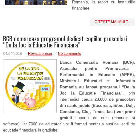
Romania, in raport cu institutiile
financiare.
CITESTE MAI MULT...
BCR demareaza programul dedicat copiilor prescolari
“De la Joc la Educatie Financiara”
04/04/2016
Revista presei
No comments
Banca Comercial
a Romana (BCR),
Asociatia pentru Promovarea
Performantei in Educatie (APPE),
Ministerul Educatiei si Infomedia
Romania
au lansat
programul “De la
Joc la Educatie Financiara”
, prin
intermediul caruia
23.000 de prescolari
din sapte judete (Bucuresti, Sibiu, Dolj,
Constanta, Cluj, Timis, Iasi) vor primi
gratuit
suportul de curs (manuale si
software), iar 7000 de educatori vor fi formati pentru a sustine lectii de
educatie financiara in gradinite.