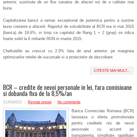
anterior, sustinute de un flux sanatos de afaceri noi de o calitate mai
buna.
Capitalizarea bancii a ramas exceptional de puternica pentru a sustine
buna crestere a afacerii. Raportul de solvabilitate al BCR era in mai 2015
(banca) de 19,6%, in timp ce capitalul de Rang 1 + 2 (grup) se ridica
foarte solid la 6 miliarde RON in martie 2015.
Cheltuielile au crescut cu 2.0% fata de anul anterior, pe marginea
optimizarilor retelei de sucursale si a proiectelor de dezvoltare.
CITESTE MAI MULT...
BCR – credite de nevoi personale in lei, fara comisioane
si dobanda fixa de la 8,5%/an
21/03/2015
Revista presei
No comments
Banca Comerciala Romana (BCR)
lanseaza o oferta promotionala
pentru creditele noi de nevoi
personale cu accent pe
transparenta, simplitate, rapiditate