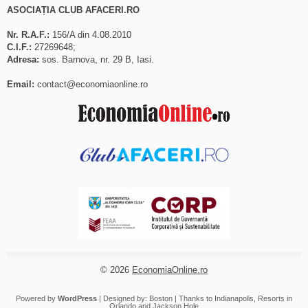
ASOCIAȚIA CLUB AFACERI.RO
Nr. R.A.F.:
156/A din 4.08.2010
C.I.F.:
27269648;
Adresa:
sos. Barnova, nr. 29 B, Iasi.
Email:
contact@economiaonline.ro
© 2026
EconomiaOnline.ro
Powered by
WordPress
| Designed by:
Boston
| Thanks to
Indianapolis
,
Resorts in
Orlando
and
Jackson Hole