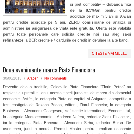
si pret competitiv –
dobanda fixa
de la 8,5%/an
pentru credite
acordate pe maxim 3 ani si
9%/an
pentru credite acordate pe 5 ani,
ZERO comisioane
de analiza si
administrare iar
asigurarea de viata este gratuita
. Oferta este valabila
pentru toate persoanele care solicita
credite noi
sau aleg sa-si
refinanteze
la BCR creditele / cardurile de credit in derulare la alte banci.
CITESTE MAI MULT...
Doua evenimente marca Piata Financiara
30/06/2013
Afaceri
No comments
Devenite deja o traditiile, Colocviile Piata Financiara “Florin Petria” au
rasplatit cu premii si anul acesta tinerii jurnalisti de marca din domeniul
economic. Astfel, la categoria Piata de capital si Asigurari, competitia a
fost castigata de Roxana Pricop, editor , Ziarul Financiar; la categoria
Business – Alexandru Georgescu, sef sectie international, Economistul;
la categoria Macroeconomie – Andreea Neferu, redactor Ziarul Financiar.,
iar la categoria Piata Bancara – Alexandru Sirbu, redactor Bursa. De
asemenea, juriul a acordat Premiul Master pentru jurnalism economic