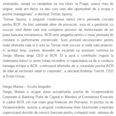
strainatate, astept cu nerabdare sa ma intorc la Praga, orasul meu de
origine, unde am decis sa dau curs unei alte oportunitati de a ocupa o
pozitie manageriala”, a declarat Tomas Spurny.
“Tomas Spurny a asigurat conducerea bancii intr-o perioada cruciala
pentru BCR. Au fost perioade pline de provocari, insa el a gestionat cu
succes unul dintre cele mai complexe procese de restructurare de pe
piata bancara romaneasca. BCR este pregatita pentru o noua perioada de
crestere si performante comerciale. Sunt profund recunoscator pentru
toate eforturile sale si ii urez lui Tomas mult succes in noile sale proiecte.
In acelasi timp, suntem deosebit de incantati sa anuntam numirea lui
Sergiu Manea drept CEO al BCR. El a avut o contributie majora la
redresarea bancii si avem totala incredere in capacitatea sa de a conduce
intreaga echipa a BCR, continuand eforturile de a consolida pozitia BCR
de lider al sectorului retail si corporate”, a declarat Andreas Treichl, CEO
al Erste Group.
Sergiu Manea – Scurta biografie
Sergiu Manea a ocupat pana actualmente pozitia de Vicepresedinte
Corporate & Banking Piete de Capital si Membru al Comitetului Executiv
in cadrul BCR, cel mai mare grup financiar din Romania. In pozitia sa de
Vicepresedinte, acesta a asigurat conducerea liniei functionale corporate
supervizand diviziile de servicii bancare pentru companii mari, reteaua de