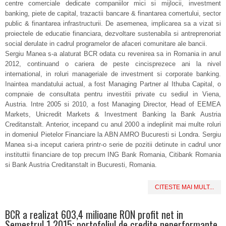
centre comerciale dedicate companiilor mici si mijlocii, investment
banking, piete de capital, trazactii bancare & finantarea comertului, sector
public & finantarea infrastructurii. De asemenea, implicarea sa a vizat si
proiectele de educatie financiara, dezvoltare sustenabila si antreprenoriat
social derulate in cadrul programelor de afaceri comunitare ale bancii.
Sergiu Manea s-a alaturat BCR odata cu revenirea sa in Romania in anul
2012, continuand o cariera de peste cincisprezece ani la nivel
international, in roluri manageriale de investment si corporate banking.
Inaintea mandatului actual, a fost Managing Partner al Ithuba Capital, o
compnaie de consultata pentru investitii private cu sediul in Viena,
Austria. Intre 2005 si 2010, a fost Managing Director, Head of EEMEA
Markets, Unicredit Markets & Investment Banking la Bank Austria
Creditanstalt. Anterior, incepand cu anul 2000 a indeplinit mai multe roluri
in domeniul Pietelor Financiare la ABN AMRO Bucuresti si Londra. Sergiu
Manea si-a inceput cariera printr-o serie de pozitii detinute in cadrul unor
instituttii financiare de top precum ING Bank Romania, Citibank Romania
si Bank Austria Creditanstalt in Bucuresti, Romania.
CITESTE MAI MULT...
BCR a realizat 603,4 milioane RON profit net in
Semestrul 1 2015; portofoliul de credite neperformante