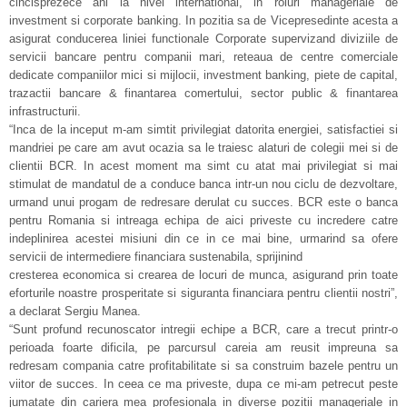
cincisprezece ani la nivel international, in roluri manageriale de
investment si corporate banking. In pozitia sa de Vicepresedinte acesta a
asigurat conducerea liniei functionale Corporate supervizand diviziile de
servicii bancare pentru companii mari, reteaua de centre comerciale
dedicate companiilor mici si mijlocii, investment banking, piete de capital,
trazactii bancare & finantarea comertului, sector public & finantarea
infrastructurii.
“Inca de la inceput m-am simtit privilegiat datorita energiei, satisfactiei si
mandriei pe care am avut ocazia sa le traiesc alaturi de colegii mei si de
clientii BCR. In acest moment ma simt cu atat mai privilegiat si mai
stimulat de mandatul de a conduce banca intr-un nou ciclu de dezvoltare,
urmand unui progam de redresare derulat cu succes. BCR este o banca
pentru Romania si intreaga echipa de aici priveste cu incredere catre
indeplinirea acestei misiuni din ce in ce mai bine, urmarind sa ofere
servicii de intermediere financiara sustenabila, sprijinind
cresterea economica si crearea de locuri de munca, asigurand prin toate
eforturile noastre prosperitate si siguranta financiara pentru clientii nostri”,
a declarat Sergiu Manea.
“Sunt profund recunoscator intregii echipe a BCR, care a trecut printr-o
perioada foarte dificila, pe parcursul careia am reusit impreuna sa
redresam compania catre profitabilitate si sa construim bazele pentru un
viitor de succes. In ceea ce ma priveste, dupa ce mi-am petrecut peste
jumatate din cariera mea profesionala in diverse pozitii manageriale in