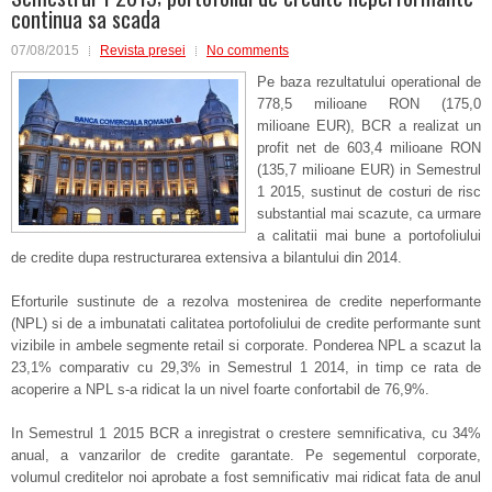
continua sa scada
07/08/2015
Revista presei
No comments
Pe baza rezultatului operational de
778,5 milioane RON (175,0
milioane EUR), BCR a realizat un
profit net de 603,4 milioane RON
(135,7 milioane EUR) in Semestrul
1 2015, sustinut de costuri de risc
substantial mai scazute, ca urmare
a calitatii mai bune a portofoliului
de credite dupa restructurarea extensiva a bilantului din 2014.
Eforturile sustinute de a rezolva mostenirea de credite neperformante
(NPL) si de a imbunatati calitatea portofoliului de credite performante sunt
vizibile in ambele segmente retail si corporate. Ponderea NPL a scazut la
23,1% comparativ cu 29,3% in Semestrul 1 2014, in timp ce rata de
acoperire a NPL s-a ridicat la un nivel foarte confortabil de 76,9%.
In Semestrul 1 2015 BCR a inregistrat o crestere semnificativa, cu 34%
anual, a vanzarilor de credite garantate. Pe segementul corporate,
volumul creditelor noi aprobate a fost semnificativ mai ridicat fata de anul