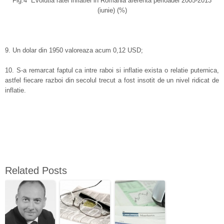
Fig.4 Evolutia ratei inflatiei in Romania aferenta perioadei 2005-2013
(iunie) (%)
9. Un dolar din 1950 valoreaza acum 0,12 USD;
10. S-a remarcat faptul ca intre raboi si inflatie exista o relatie puternica,
astfel fiecare razboi din secolul trecut a fost insotit de un nivel ridicat de
inflatie.
Related Posts