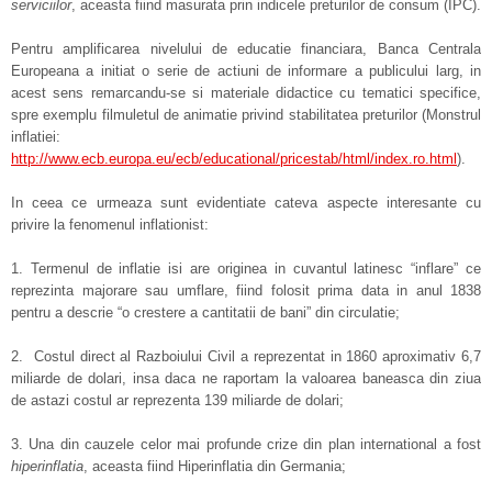
serviciilor
, aceasta fiind masurata prin indicele preturilor de consum (IPC).
Pentru amplificarea nivelului de educatie financiara, Banca Centrala
Europeana a initiat o serie de actiuni de informare a publicului larg, in
acest sens remarcandu-se si materiale didactice cu tematici specifice,
spre exemplu filmuletul de animatie privind stabilitatea preturilor (Monstrul
inflatiei:
http://www.ecb.europa.eu/ecb/educational/pricestab/html/index.ro.html
).
In ceea ce urmeaza sunt evidentiate cateva aspecte interesante cu
privire la fenomenul inflationist:
1. Termenul de inflatie isi are originea in cuvantul latinesc “inflare” ce
reprezinta majorare sau umflare, fiind folosit prima data in anul 1838
pentru a descrie “o crestere a cantitatii de bani” din circulatie;
2. Costul direct al Razboiului Civil a reprezentat in 1860 aproximativ 6,7
miliarde de dolari, insa daca ne raportam la valoarea baneasca din ziua
de astazi costul ar reprezenta 139 miliarde de dolari;
3. Una din cauzele celor mai profunde crize din plan international a fost
hiperinflatia
, aceasta fiind Hiperinflatia din Germania;