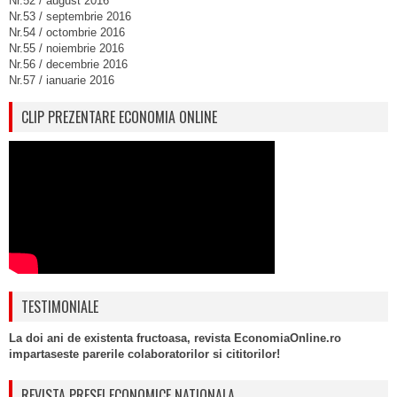
Nr.52 / august 2016
Nr.53 / septembrie 2016
Nr.54 / octombrie 2016
Nr.55 / noiembrie 2016
Nr.56 / decembrie 2016
Nr.57 / ianuarie 2016
CLIP PREZENTARE ECONOMIA ONLINE
TESTIMONIALE
La doi ani de existenta fructoasa, revista EconomiaOnline.ro
impartaseste parerile colaboratorilor si cititorilor!
REVISTA PRESEI ECONOMICE NATIONALA