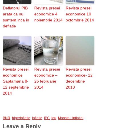
Deflatorul PIB
Revista presei
Revista presei
arata ca nu
economice 4
economice 10
suntem inca in
noiembrie 2014
octombrie 2014
deflatie
Revista presei
Revista presei
Revista presei
economice
economice –
economice- 12
Saptamana 8-
26 februarie
decembrie
12 septembrie
2014
2013
2014
BNR
,
hiperinflatie
,
inflatie
,
IPC
,
leu
,
Monstrul inflatiei
Leave a Reply