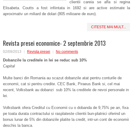
clientii careia se afla si regina
Elisabeta. Coutts a fost infiintata in 1692 si are active estimate la
aproximativ un miliard de dolari (805 milioane de euro).
CITESTE MAI MULT...
Revista presei economice- 2 septembrie 2013
02/09/2013
Revista presei
No comments
Dobanzile la creditele in lei se reduc sub 10%
Capital
Multe banci din Romania au scazut dobanzile atat pentru conturile de
economii, cat si pentru credite. CEC Bank, Piraeus Bank si, cel mai
recent, Volksbank au dobanzi sub 10% la creditele de nevoi personale in
lei.
Volksbank ofera Creditul cu Economii cu o dobanda de 9,75% pe an, fixa
pe toata durata contractului si rasplateste clientii bun-platnici oferind un
bonus lunar de 5% din dobanzile platite la credit, intr-un cont de economii
deschis la banca.