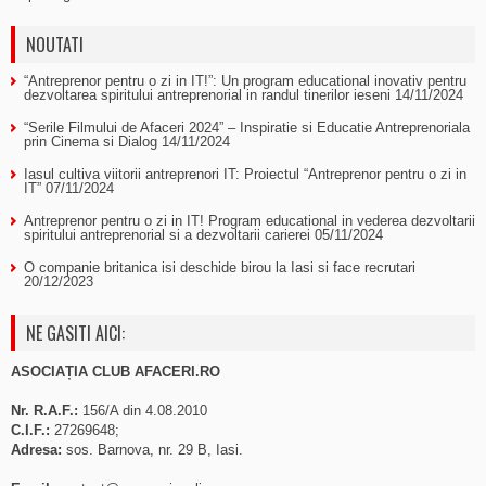
NOUTATI
“Antreprenor pentru o zi in IT!”: Un program educational inovativ pentru
dezvoltarea spiritului antreprenorial in randul tinerilor ieseni
14/11/2024
“Serile Filmului de Afaceri 2024” – Inspiratie si Educatie Antreprenoriala
prin Cinema si Dialog
14/11/2024
Iasul cultiva viitorii antreprenori IT: Proiectul “Antreprenor pentru o zi in
IT”
07/11/2024
Antreprenor pentru o zi in IT! Program educational in vederea dezvoltarii
spiritului antreprenorial si a dezvoltarii carierei
05/11/2024
O companie britanica isi deschide birou la Iasi si face recrutari
20/12/2023
NE GASITI AICI:
ASOCIAȚIA CLUB AFACERI.RO
Nr. R.A.F.:
156/A din 4.08.2010
C.I.F.:
27269648;
Adresa:
sos. Barnova, nr. 29 B, Iasi.