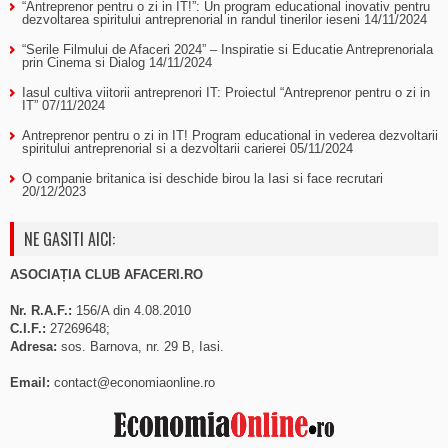
“Antreprenor pentru o zi in IT!”: Un program educational inovativ pentru
dezvoltarea spiritului antreprenorial in randul tinerilor ieseni
14/11/2024
“Serile Filmului de Afaceri 2024” – Inspiratie si Educatie Antreprenoriala
prin Cinema si Dialog
14/11/2024
Iasul cultiva viitorii antreprenori IT: Proiectul “Antreprenor pentru o zi in
IT”
07/11/2024
Antreprenor pentru o zi in IT! Program educational in vederea dezvoltarii
spiritului antreprenorial si a dezvoltarii carierei
05/11/2024
O companie britanica isi deschide birou la Iasi si face recrutari
20/12/2023
NE GASITI AICI:
ASOCIAȚIA CLUB AFACERI.RO
Nr. R.A.F.:
156/A din 4.08.2010
C.I.F.:
27269648;
Adresa:
sos. Barnova, nr. 29 B, Iasi.
Email:
contact@economiaonline.ro