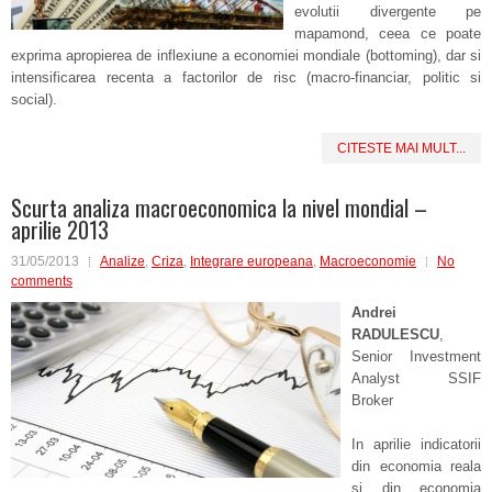
evolutii divergente pe
mapamond, ceea ce poate
exprima apropierea de inflexiune a economiei mondiale (bottoming), dar si
intensificarea recenta a factorilor de risc (macro-financiar, politic si
social).
CITESTE MAI MULT...
Scurta analiza macroeconomica la nivel mondial –
aprilie 2013
31/05/2013
Analize
,
Criza
,
Integrare europeana
,
Macroeconomie
No
comments
Andrei
RADULESCU
,
Senior Investment
Analyst SSIF
Broker
In aprilie indicatorii
din economia reala
si din economia