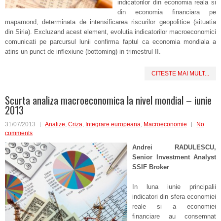
indicatorilor din economia reala si
din economia financiara pe
mapamond, determinata de intensificarea riscurilor geopolitice (situatia
din Siria). Excluzand acest element, evolutia indicatorilor macroeconomici
comunicati pe parcursul lunii confirma faptul ca economia mondiala a
atins un punct de inflexiune (bottoming) in trimestrul II.
CITESTE MAI MULT...
Scurta analiza macroeconomica la nivel mondial – iunie
2013
31/07/2013
Analize
,
Criza
,
Integrare europeana
,
Macroeconomie
No
comments
Andrei RADULESCU,
Senior Investment Analyst
SSIF Broker
In luna iunie principalii
indicatori din sfera economiei
reale si a economiei
financiare au consemnat