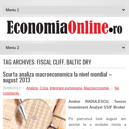
TAG ARCHIVES:
FISCAL CLIFF. BALTIC DRY
Scurta analiza macroeconomica la nivel mondial –
august 2013
30/09/2013
Analize
,
Criza
,
Integrare europeana
,
Macroeconomie
No
comments
Andrei RADULESCU, Senior
Investment Analyst SSIF Broker
Pe parcursul lunii august am
asistat la o evolutie mixta a