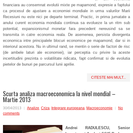
financiara au consemnat evolutii mixte pe mapamond, expresie a faptului
ca procesul de ajustare a economiei mondiale in urma valurilor Marii
Recesiuni nu este nici pe departe terminat. Practic, in prima jumatate a
anului curent economia mondiala continua sa evolueze la un ritm sub
potential, expansionismul monetar fara precedent nereusind sa se
transmita in catre economia reala. De asemenea, persista divergenta
economica intre principalele blocuri economice pe mapamond, dar si in
interiorul acestora. Nu in ultimul rand, se mentin o serie de factori de risc
(de ambele laturi ale economiei), iar perceptia cu privire la aceste
incertitudini prezinta o volatilitate ridicata, fapt confirmat si de evolutia
pietelor de bunuri pe parcursul lunii aprilie.
CITESTE MAI MULT...
Scurta analiza macroeconomica la nivel mondial –
Martie 2013
30/04/2013
Analize
,
Criza
,
Integrare europeana
,
Macroeconomie
No
comments
Andrei RADULESCU, Senior