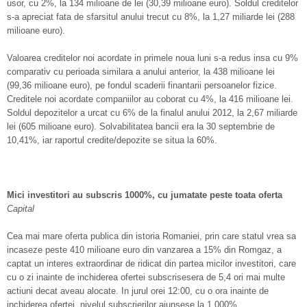
usor, cu 2%, la 134 milioane de lei (30,39 milioane euro). Soldul creditelor
s-a apreciat fata de sfarsitul anului trecut cu 8%, la 1,27 miliarde lei (288
milioane euro).
Valoarea creditelor noi acordate in primele noua luni s-a redus insa cu 9%
comparativ cu perioada similara a anului anterior, la 438 milioane lei
(99,36 milioane euro), pe fondul scaderii finantarii persoanelor fizice.
Creditele noi acordate companiilor au coborat cu 4%, la 416 milioane lei.
Soldul depozitelor a urcat cu 6% de la finalul anului 2012, la 2,67 miliarde
lei (605 milioane euro). Solvabilitatea bancii era la 30 septembrie de
10,41%, iar raportul credite/depozite se situa la 60%.
Mici investitori au subscris 1000%, cu jumatate peste toata oferta
Capital
Cea mai mare oferta publica din istoria Romaniei, prin care statul vrea sa
incaseze peste 410 milioane euro din vanzarea a 15% din Romgaz, a
captat un interes extraordinar de ridicat din partea micilor investitori, care
cu o zi inainte de inchiderea ofertei subscrisesera de 5,4 ori mai multe
actiuni decat aveau alocate. In jurul orei 12:00, cu o ora inainte de
inchiderea ofertei, nivelul subscrierilor ajunsese la 1.000%.