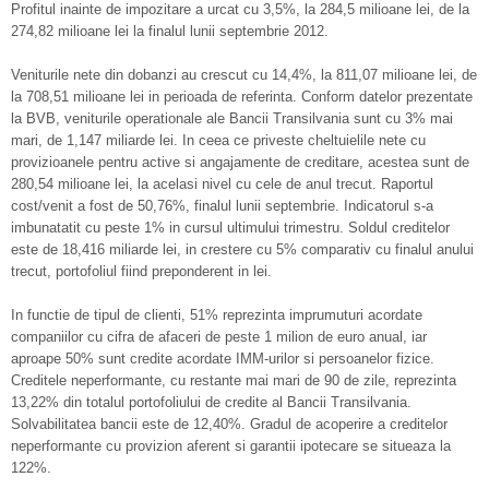
Profitul inainte de impozitare a urcat cu 3,5%, la 284,5 milioane lei, de la
274,82 milioane lei la finalul lunii septembrie 2012.
Veniturile nete din dobanzi au crescut cu 14,4%, la 811,07 milioane lei, de
la 708,51 milioane lei in perioada de referinta. Conform datelor prezentate
la BVB, veniturile operationale ale Bancii Transilvania sunt cu 3% mai
mari, de 1,147 miliarde lei. In ceea ce priveste cheltuielile nete cu
provizioanele pentru active si angajamente de creditare, acestea sunt de
280,54 milioane lei, la acelasi nivel cu cele de anul trecut. Raportul
cost/venit a fost de 50,76%, finalul lunii septembrie. Indicatorul s-a
imbunatatit cu peste 1% in cursul ultimului trimestru. Soldul creditelor
este de 18,416 miliarde lei, in crestere cu 5% comparativ cu finalul anului
trecut, portofoliul fiind preponderent in lei.
In functie de tipul de clienti, 51% reprezinta imprumuturi acordate
companiilor cu cifra de afaceri de peste 1 milion de euro anual, iar
aproape 50% sunt credite acordate IMM-urilor si persoanelor fizice.
Creditele neperformante, cu restante mai mari de 90 de zile, reprezinta
13,22% din totalul portofoliului de credite al Bancii Transilvania.
Solvabilitatea bancii este de 12,40%. Gradul de acoperire a creditelor
neperformante cu provizion aferent si garantii ipotecare se situeaza la
122%.