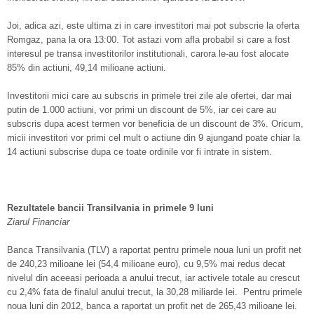
Joi, adica azi, este ultima zi in care investitori mai pot subscrie la oferta
Romgaz, pana la ora 13:00. Tot astazi vom afla probabil si care a fost
interesul pe transa investitorilor institutionali, carora le-au fost alocate
85% din actiuni, 49,14 milioane actiuni.
Investitorii mici care au subscris in primele trei zile ale ofertei, dar mai
putin de 1.000 actiuni, vor primi un discount de 5%, iar cei care au
subscris dupa acest termen vor beneficia de un discount de 3%. Oricum,
micii investitori vor primi cel mult o actiune din 9 ajungand poate chiar la
14 actiuni subscrise dupa ce toate ordinile vor fi intrate in sistem.
Rezultatele bancii Transilvania in primele 9 luni
Ziarul Financiar
Banca Transilvania (TLV) a raportat pentru primele noua luni un profit net
de 240,23 milioane lei (54,4 milioane euro), cu 9,5% mai redus decat
nivelul din aceeasi perioada a anului trecut, iar activele totale au crescut
cu 2,4% fata de finalul anului trecut, la 30,28 miliarde lei. Pentru primele
noua luni din 2012, banca a raportat un profit net de 265,43 milioane lei.