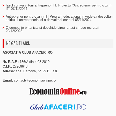
Iasul cultiva viitorii antreprenori IT: Proiectul “Antreprenor pentru o zi in
IT”
07/11/2024
Antreprenor pentru o zi in IT! Program educational in vederea dezvoltarii
spiritului antreprenorial si a dezvoltarii carierei
05/11/2024
O companie britanica isi deschide birou la Iasi si face recrutari
20/12/2023
NE GASITI AICI:
ASOCIAȚIA CLUB AFACERI.RO
Nr. R.A.F.:
156/A din 4.08.2010
C.I.F.:
27269648;
Adresa:
sos. Barnova, nr. 29 B, Iasi.
Email:
contact@economiaonline.ro