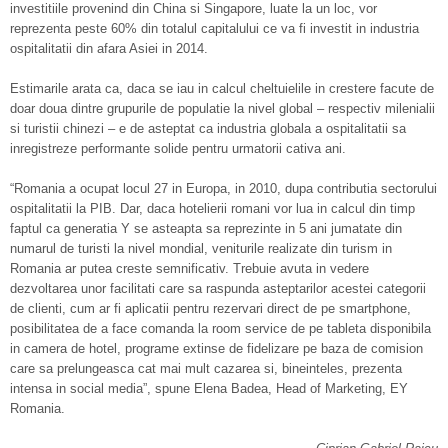
investitiile provenind din China si Singapore, luate la un loc, vor
reprezenta peste 60% din totalul capitalului ce va fi investit in industria
ospitalitatii din afara Asiei in 2014.
Estimarile arata ca, daca se iau in calcul cheltuielile in crestere facute de
doar doua dintre grupurile de populatie la nivel global – respectiv milenialii
si turistii chinezi – e de asteptat ca industria globala a ospitalitatii sa
inregistreze performante solide pentru urmatorii cativa ani.
“Romania a ocupat locul 27 in Europa, in 2010, dupa contributia sectorului
ospitalitatii la PIB. Dar, daca hotelierii romani vor lua in calcul din timp
faptul ca generatia Y se asteapta sa reprezinte in 5 ani jumatate din
numarul de turisti la nivel mondial, veniturile realizate din turism in
Romania ar putea creste semnificativ. Trebuie avuta in vedere
dezvoltarea unor facilitati care sa raspunda asteptarilor acestei categorii
de clienti, cum ar fi aplicatii pentru rezervari direct de pe smartphone,
posibilitatea de a face comanda la room service de pe tableta disponibila
in camera de hotel, programe extinse de fidelizare pe baza de comision
care sa prelungeasca cat mai mult cazarea si, bineinteles, prezenta
intensa in social media”, spune Elena Badea, Head of Marketing, EY
Romania.