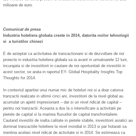
milioane de euro.
Comunicat de presa
Industria hoteliera globala creste in 2014, datorita noilor tehnologii
si a turistilor chinezi
E de asteptat ca activitatea de tranzactionare si de dezvoltare de noi
proiecte in industria hoteliera globala sa ia avant in urmatoarele 12 luni,
incurajata si de investitorii in cautare de noi oportunitati de investitii in
acest sector, se arata in raportul EY- Global Hospitality Insights Top
Thoughts for 2014.
In contextul aparitiei unui numar mic de hoteluri noi si a doar catorva
tranzactii realizate in ultimii cinci ani, investitorii de la nivel global au
acumulat un apetit impresionant – dar si un nivel ridicat de capital –
pentru noi tranzactii. Aceasta a dus la o intensificare a activitatii pe
pietele de capital si la marirea fluxurilor de capital transfrontaliere.
Cautand investitii de inalta calitate in pietele stabile, investitorii asiatici au
dominat tranzactiile hoteliere la nivel mondial in 2013 si par hotarati sa
mentina acelasi nivel ridicat de activitate si in 2014. Se estimeaza ca