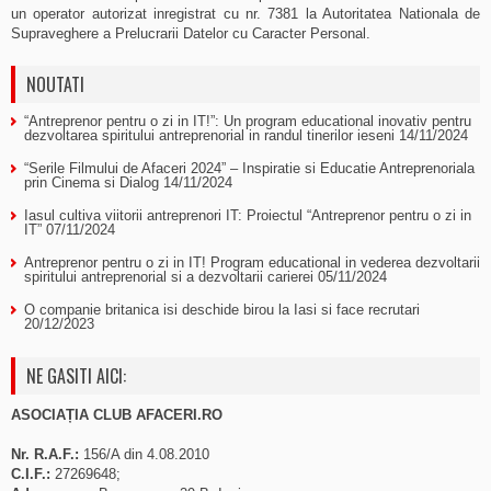
un operator autorizat inregistrat cu nr. 7381 la Autoritatea Nationala de
Supraveghere a Prelucrarii Datelor cu Caracter Personal.
NOUTATI
“Antreprenor pentru o zi in IT!”: Un program educational inovativ pentru
dezvoltarea spiritului antreprenorial in randul tinerilor ieseni
14/11/2024
“Serile Filmului de Afaceri 2024” – Inspiratie si Educatie Antreprenoriala
prin Cinema si Dialog
14/11/2024
Iasul cultiva viitorii antreprenori IT: Proiectul “Antreprenor pentru o zi in
IT”
07/11/2024
Antreprenor pentru o zi in IT! Program educational in vederea dezvoltarii
spiritului antreprenorial si a dezvoltarii carierei
05/11/2024
O companie britanica isi deschide birou la Iasi si face recrutari
20/12/2023
NE GASITI AICI:
ASOCIAȚIA CLUB AFACERI.RO
Nr. R.A.F.:
156/A din 4.08.2010
C.I.F.:
27269648;