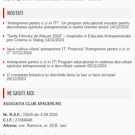
NOUTATI
“Antreprenor pentru o zi in IT!”: Un program educational inovativ pentru
dezvoltarea spiritului antreprenorial in randul tinerilor ieseni
14/11/2024
“Serile Filmului de Afaceri 2024” – Inspiratie si Educatie Antreprenoriala
prin Cinema si Dialog
14/11/2024
Iasul cultiva viitorii antreprenori IT: Proiectul “Antreprenor pentru o zi in
IT”
07/11/2024
Antreprenor pentru o zi in IT! Program educational in vederea dezvoltarii
spiritului antreprenorial si a dezvoltarii carierei
05/11/2024
O companie britanica isi deschide birou la Iasi si face recrutari
20/12/2023
NE GASITI AICI:
ASOCIAȚIA CLUB AFACERI.RO
Nr. R.A.F.:
156/A din 4.08.2010
C.I.F.:
27269648;
Adresa:
sos. Barnova, nr. 29 B, Iasi.