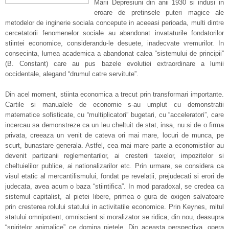
Marii Depresiuni din anii 1930 si indusi in
eroare de pretinsele puteri magice ale
metodelor de inginerie sociala concepute in aceeasi perioada, multi dintre
cercetatorii fenomenelor sociale au abandonat invataturile fondatorilor
stiintei economice, considerandu-le desuete, inadecvate vremurilor. In
consecinta, lumea academica a abandonat calea “sistemului de principii”
(B. Constant) care au pus bazele evolutiei extraordinare a lumii
occidentale, alegand “drumul catre servitute”.
Din acel moment, stiinta economica a trecut prin transformari importante.
Cartile si manualele de economie s-au umplut cu demonstratii
matematice sofisticate, cu “multiplicatori” bugetari, cu “acceleratori”, care
incercau sa demonstreze ca un leu cheltuit de stat, insa, nu si de o firma
privata, creeaza un venit de cateva ori mai mare, locuri de munca, pe
scurt, bunastare generala. Astfel, cea mai mare parte a economistilor au
devenit partizanii reglementarilor, ai cresterii taxelor, impozitelor si
cheltuielilor publice, ai nationalizarilor etc. Prin urmare, se considera ca
visul etatic al mercantilismului, fondat pe revelatii, prejudecati si erori de
judecata, avea acum o baza “stiintifica”. In mod paradoxal, se credea ca
sistemul capitalist, al pietei libere, primea o gura de oxigen salvatoare
prin cresterea rolului statului in activitatile economice. Prin Keynes, mitul
statului omnipotent, omniscient si moralizator se ridica, din nou, deasupra
“spiritelor animalice” ce domina pietele. Din aceasta perspectiva, opera