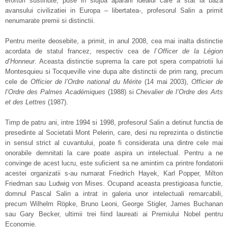
eforturi sustinute, puse in slujba apararii idealui care a stat la baza
avansului civilizatiei in Europa – libertatea-, profesorul Salin a primit
nenumarate premii si distinctii.
Pentru merite deosebite, a primit, in anul 2008, cea mai inalta distinctie
acordata de statul francez, respectiv cea de
l
`
Officer de la
Légion
d’Honneur
. Aceasta distinctie suprema la care pot spera compatriotii lui
Montesquieu si Tocqueville vine dupa alte distinctii de prim rang, precum
cele de
Officier de l’Ordre national du Mérite
(14 mai 2003),
Officier de
l’Ordre des Palmes Académiques
(1988) si
Chevalier de l’Ordre des Arts
et des Lettres
(1987).
Timp de patru ani, intre 1994 si 1998, profesorul Salin a detinut functia de
presedinte al Societatii Mont Pelerin, care, desi nu reprezinta o distinctie
in sensul strict al cuvantului, poate fi considerata una dintre cele mai
onorabile demnitati la care poate aspira un intelectual. Pentru a ne
convinge de acest lucru, este suficient sa ne amintim ca printre fondatorii
acestei organizatii s-au numarat Friedrich Hayek, Karl Popper, Milton
Friedman sau Ludwig von Mises. Ocupand aceasta prestigioasa functie,
domnul Pascal Salin a intrat in galeria unor intelectuali remarcabili,
precum Wilhelm Röpke, Bruno Leoni, George Stigler, James Buchanan
sau Gary Becker, ultimii trei fiind laureati ai Premiului Nobel pentru
Economie.