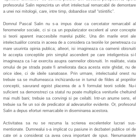
profesorului Salin reprezinta un efort intelectual remarcabil de demontare
a unei noi mitologii, care, intre timp, dobandise staif “stiintific”.
Domnul Pascal Salin nu s-a impus doar ca cercetator remarcabil al
fenomenelor sociale, ci si ca un popularizator excelent al unor concepte
si teorii aparent inaccesibile marelui public. Una din marile erori ale
intelectualilor consta in aceea de a considera ca teoriile lor penetreaza cu
mare usurinta opinia publica; alteori, isi imagineaza ca oamenii obisnuiti
le accepta conceptiile prin simplul ascendent pe care inteligentsia si-l
imagineaza ca l-ar exercita asupra oamneilor obisnuiti. In realitate, viata
omului de pe strada poate fi ameliorata daca acesta este ghidat, nu de
orice idee, ci de ideile sanatoase. Prin urmare, intelectualul onest nu
trebuie sa se multumeasca inchizandu-se in turnul de fildes al propriilor
conceptii, savurand egoist placerea de a fi formulat teorii solide. Nu-i
suficient sa demonstrezi ca statul nu poate multiplica veniturile cheltuind
mai multi bani; trebuie sa convingi si pe ceilalti. Intr-un anume sens, el
trebuie sa fie un soi de predicator al adevarurilor evidente. Or, profesorul
Salin a depus eforturi remarcabile in diseminarea acestora.
Activitatea sa nu se rezuma la scrierea excelentelor lucrari sus-
mentionate. Dumnealui s-a implicat cu pasiune in dezbateri publice ori de
cate ori a considerat ca avea ceva important de spus. Nenumaratele