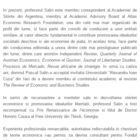
In prezent, profesorul Salin este membru corespondent al Academiei de
Stiinte din Argentina, membru al Academic Advisory Board al Atlas
Economic Research Foundation, una din cele mai mari organizatii de
profil din lume, si face parte din consilii de conducere a unor entitati
similare, al caror obiectiv fundamental in constituie promovarea idealurilor
societatii deschise si ale economiei de piata. In acelasi timp, face parte
din conducerea editoriala a unora dintre cele mai prestigioase publicatii
din lume, dintre care amintim
Independent Review
,
Quarterly Journal of
Austrian Economics, Economie et Gestion
,
Journal of Libertarian Studies,
Procesos de Mercado
,
Revue africaine de stratégie.
In urma cu cativa
ani, domnul Pascal Salin a acceptat invitatia Universitatii “Alexandru Ioan
Cuza” din Iasi de a deveni membru al comitetului academic al revistei
The Review of Economic and Business Studies
.
In semn de recunoastere a meritelor sale in dezvoltarea stiintei
economice si promovarea idealurilor libertatii, profesorul Salin a fost
recompensat cu
Prix Renaissance de l’économie
si titlul de Doctor
Honoris Causa al Free University din Tbisili, Georgia.
Experienta profesionala remarcabila, autoritatea indiscutabila in chestiuni
de teorie economica i-au permis sa devina consultant pentru Fondul