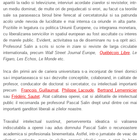
aparitii la radio si televiziune, interviuri acordate ziarelor si revistelor, intr-
un mediu dominat, de multe ori de prejudecati si erori, au facut ca teoriile
sale sa paraseasca biroul bine ferecat al cercetatorului si sa patrunda
acolo unde nevoia de luciditate e mai intensa ca oriunde in alta parte.
Pozitiile in legatura cu politica Uniunii Europene, cu integrarea monetara,
cu liberalizarea serviciilor in spatiul european au fost ascultate cu interes
de marele public. Evident, activitatea sa de diseminare nu s-a oprit aici.
Profesorul Salin a scris si scrie in ziare si reviste de larga circulatie
internationala, precum
Wall Street Journal Europe,
Québécois Libre
, Le
Figaro, Les Echos, Le Monde
etc.
Inca din primii ani de cariera universitara s-a inconjurat de tineri dornici
sa-i impartaseasca si sa-i dezvolte conceptiile, colaborand, in calitate de
profesor, conducator de doctorat si cercetator, cu intelectuali importanti
precum
François Guillaumat
,
Philippe Lacoude
,
Bertrand Lemennicier
sau
Frédéric Sautet
. Atat calitatea operei, cat si abilitatile de intelectual
public il recomanda pe profesorul Pascal Salin drept unul dintre cei mai
importanti ganditori liberali ai zilelor noastre.
Travaliul intelectual sustinut, perserverenta ideatica si valoarea
indiscutabila a operei i-au adus domnului Pascal Salin o recunoastere
academica si profesionala binemeritata. Astfel, intr-o jumatate de veac de