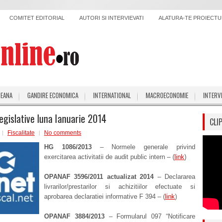
COMITET EDITORIAL
AUTORI SI INTERVIEVATI
ALATURA-TE PROIECTUL
PEANA
GANDIRE ECONOMICA
INTERNATIONAL
MACROECONOMIE
INTERV
legislative luna Ianuarie 2014
CLI
Fiscalitate
No comments
HG 1086/2013
– Normele generale privind
exercitarea activitatii de audit public intern – (
link
)
OPANAF 3596/2011 actualizat 2014
– Declararea
livrarilor/prestarilor si achizitiilor efectuate si
aprobarea declaratiei informative F 394 – (
link
)
OPANAF 3884/2013
– Formularul 097 “Notificare