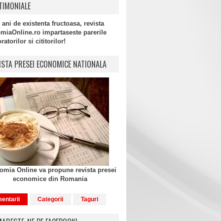
TIMONIALE
 ani de existenta fructoasa, revista
miaOnline.ro impartaseste parerile
atorilor si cititorilor!
ISTA PRESEI ECONOMICE NATIONALA
mia Online va propune revista presei
economice din Romania
entarii
Categorii
Taguri