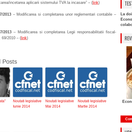
TES
icarea/incetarea aplicarii sistemului TVA la incasare” – (
link
)
La doi
7/2013
– Modificarea si completarea unor reglementari contabile –
Econo
colabor
7/2013
– Modificarea si completarea Legii responsabilitatii fiscal-
REV
. 69/2010 – (
link
)
d Posts
ata”
Noutati legislative
Noutati legislative
Noutati legislative
Econo
Iunie 2014
Mai 2014
Martie 2014
Com