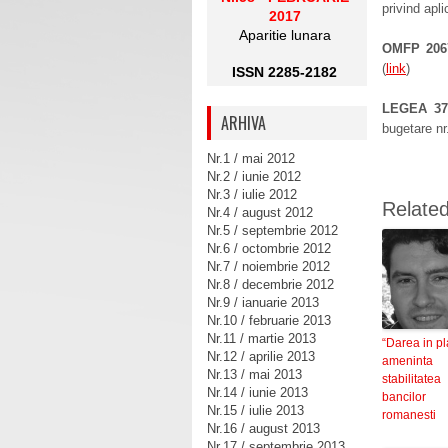
privind apl
2017
Aparitie lunara
OMFP 206
(
link
)
ISSN 2285-2182
LEGEA 37
ARHIVA
bugetare nr
Nr.1 / mai 2012
Nr.2 / iunie 2012
Nr.3 / iulie 2012
Relate
Nr.4 / august 2012
Nr.5 / septembrie 2012
Nr.6 / octombrie 2012
Nr.7 / noiembrie 2012
Nr.8 / decembrie 2012
Nr.9 / ianuarie 2013
Nr.10 / februarie 2013
Nr.11 / martie 2013
“Darea in pl
Nr.12 / aprilie 2013
ameninta
Nr.13 / mai 2013
stabilitatea
Nr.14 / iunie 2013
bancilor
Nr.15 / iulie 2013
romanesti
Nr.16 / august 2013
Nr.17 / septembrie 2013