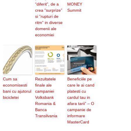
“diferit”, de a
MONEY
crea “surprize”
Summit
si “rupturi de
ritm” in diverse
domenii ale
economiei
Cum sa
Rezultatele
Beneficiile pe
economisesti
finale ale
care le ai cand
bani cu ajutorul
campaniei
platesti cu
bicicletei
Volksbank
cardul tau in
Romania &
afara tarii” – O
Banca
campanie de
Transilvania
informare
MasterCard