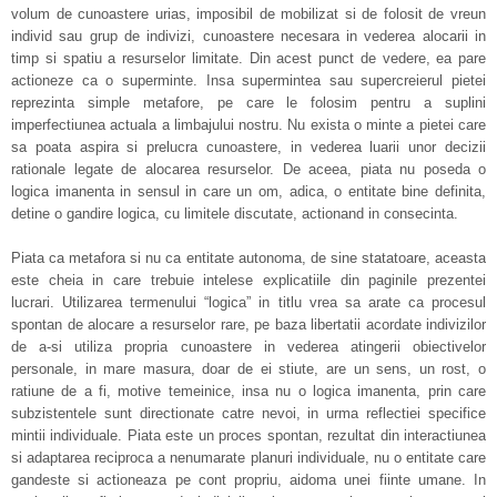
volum de cunoastere urias, imposibil de mobilizat si de folosit de vreun
individ sau grup de indivizi, cunoastere necesara in vederea alocarii in
timp si spatiu a resurselor limitate. Din acest punct de vedere, ea pare
actioneze ca o superminte. Insa supermintea sau supercreierul pietei
reprezinta simple metafore, pe care le folosim pentru a suplini
imperfectiunea actuala a limbajului nostru. Nu exista o minte a pietei care
sa poata aspira si prelucra cunoastere, in vederea luarii unor decizii
rationale legate de alocarea resurselor. De aceea, piata nu poseda o
logica imanenta in sensul in care un om, adica, o entitate bine definita,
detine o gandire logica, cu limitele discutate, actionand in consecinta.
Piata ca metafora si nu ca entitate autonoma, de sine statatoare, aceasta
este cheia in care trebuie intelese explicatiile din paginile prezentei
lucrari. Utilizarea termenului “logica” in titlu vrea sa arate ca procesul
spontan de alocare a resurselor rare, pe baza libertatii acordate indivizilor
de a-si utiliza propria cunoastere in vederea atingerii obiectivelor
personale, in mare masura, doar de ei stiute, are un sens, un rost, o
ratiune de a fi, motive temeinice, insa nu o logica imanenta, prin care
subzistentele sunt directionate catre nevoi, in urma reflectiei specifice
mintii individuale. Piata este un proces spontan, rezultat din interactiunea
si adaptarea reciproca a nenumarate planuri individuale, nu o entitate care
gandeste si actioneaza pe cont propriu, aidoma unei fiinte umane. In