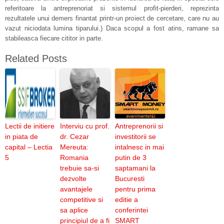
referitoare la antreprenoriat si sistemul profit-pierderi, reprezinta
rezultatele unui demers finantat printr-un proiect de cercetare, care nu au
vazut niciodata lumina tiparului.) Daca scopul a fost atins, ramane sa
stabileasca fiecare cititor in parte.
Related Posts
Lectii de initiere
Interviu cu prof.
Antreprenorii si
in piata de
dr. Cezar
investitorii se
capital – Lectia
Mereuta:
intalnesc in mai
5
Romania
putin de 3
trebuie sa-si
saptamani la
dezvolte
Bucuresti
avantajele
pentru prima
competitive si
editie a
sa aplice
conferintei
principiul de a fi
SMART