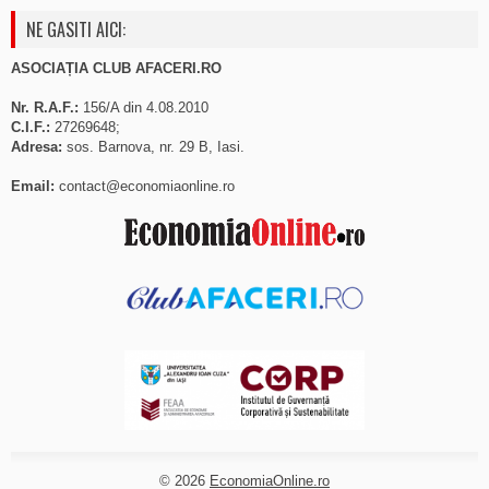
NE GASITI AICI:
ASOCIAȚIA CLUB AFACERI.RO
Nr. R.A.F.:
156/A din 4.08.2010
C.I.F.:
27269648;
Adresa:
sos. Barnova, nr. 29 B, Iasi.
Email:
contact@economiaonline.ro
© 2026
EconomiaOnline.ro