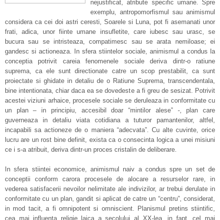
nejustificat, atribute specific umane. Spre
exemplu, antropomorfismul sau animismul
considera ca cei doi astri ceresti, Soarele si Luna, pot fi asemanati unor
frati, adica, unor fiinte umane insufletite, care iubesc sau urasc, se
bucura sau se intristeaza, compatimesc sau se arata nemiloase; ei
gandesc si actioneaza. In sfera stiintelor sociale, animismul a condus la
conceptia potrivit careia fenomenele sociale deriva dintr-o ratiune
suprema, ca ele sunt directionate catre un scop prestabilit, ca sunt
proiectate si ghidate in detaliu de o Ratiune Suprema, transcendentala,
bine intentionata, chiar daca ea se dovedeste a fi greu de sesizat. Potrivit
acestei viziuni arhaice, procesele sociale se deruleaza in conformitate cu
un plan – in principiu, accesibil doar “mintilor alese” -, plan care
guverneaza in detaliu viata cotidiana a tuturor pamantenilor, altfel,
incapabili sa actioneze de o maniera “adecvata”. Cu alte cuvinte, orice
lucru are un rost bine definit, exista ca o consecinta logica a unei misiuni
ce i s-a atribuit, deriva dintr-un proces cristalin de deliberare.
In sfera stiintei economice, animismul naiv a condus spre un set de
conceptii conform carora procesele de alocare a resurselor rare, in
vederea satisfacerii nevoilor nelimitate ale indivizilor, ar trebui derulate in
conformitate cu un plan, gandit si aplicat de catre un “centru”, considerat,
in mod tacit, a fi omnipotent si omniscient. Planismul pretins stiintific,
cea mai influenta religie laica a secolului al XX-lea, in fapt, cel mai