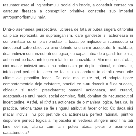
rasunator esec al inginerismului social din istorie, a constituit consecinta
oarecum fireasca a conceptiilor primitive construite sub imperiul
antropomorfismului naiv.
Dintr-o asemenea perspectiva, lucrarea de fata ar putea sugera cititorului
ca piata reprezinta un supraorganism, care gandeste si actioneaza in
conformitate cu un plan prestabilit, bazat pe mijloace arhicunoscute si
directionat catre obiective bine definite si unanim acceptate. In realitate,
doar indivizii sunt inzestrati cu logica, cu capacitatea de a gandi temeinic,
actionand pe baza intelegerii relatiilor de cauzalitate. Mai mult decat atat,
nici macar indivizii umani nu actioneaza pe deplin rational, matematic,
intelegand perfect tot ceea ce fac si explicandu-si in detaliu resorturile
ultime ale propriilor faceri. De cele mai multe ori, ei adopta tipare
comportamentale deja existente, practici ce s-au dovedit a fi de succes,
obiceiuri si traditii preexistente; oamenii actioneaza, mai curand,
adaptandu-se unui mediu social complex, fluid, dominat de necunoscut si
incertitudine. Astfel, ei
tind
sa actioneze de o maniera logica, fara ca, in
practica, rationalitatea sa fie singurul atribut al facerilor lor. Or, daca nici
macar indivizii nu pot pretinde ca actioneaza perfect rational, printr-o
dispunere perfect logica a mijloacelor in vederea atingerii unor finalitati
bine definite, atunci cum am putea atasa pietei o asemenea
caracteristica?