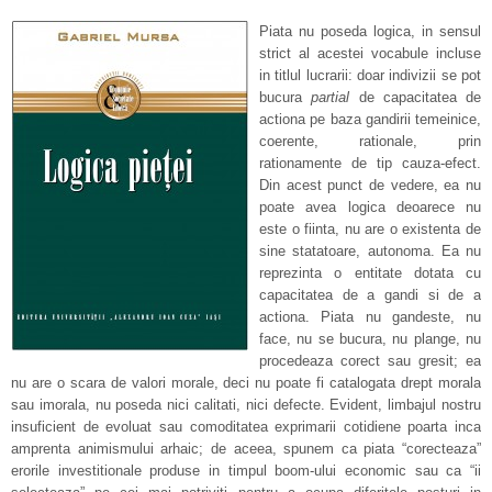
Piata nu poseda logica, in sensul
strict al acestei vocabule incluse
in titlul lucrarii: doar indivizii se pot
bucura
par
t
ial
de capacitatea de
actiona pe baza gandirii temeinice,
coerente, rationale, prin
rationamente de tip cauza-efect.
Din acest punct de vedere, ea nu
poate avea logica deoarece nu
este o fiinta, nu are o existenta de
sine statatoare, autonoma. Ea nu
reprezinta o entitate dotata cu
capacitatea de a gandi si de a
actiona. Piata nu gandeste, nu
face, nu se bucura, nu plange, nu
procedeaza corect sau gresit; ea
nu are o scara de valori morale, deci nu poate fi catalogata drept morala
sau imorala, nu poseda nici calitati, nici defecte. Evident, limbajul nostru
insuficient de evoluat sau comoditatea exprimarii cotidiene poarta inca
amprenta animismului arhaic; de aceea, spunem ca piata “corecteaza”
erorile investitionale produse in timpul boom-ului economic sau ca “ii