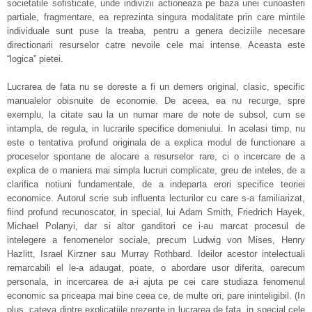
societatile sofisticate, unde indivizii actioneaza pe baza unei cunoasteri
partiale, fragmentare, ea reprezinta singura modalitate prin care mintile
individuale sunt puse la treaba, pentru a genera deciziile necesare
directionarii resurselor catre nevoile cele mai intense. Aceasta este
“logica” pietei.
Lucrarea de fata nu se doreste a fi un demers original, clasic, specific
manualelor obisnuite de economie. De aceea, ea nu recurge, spre
exemplu, la citate sau la un numar mare de note de subsol, cum se
intampla, de regula, in lucrarile specifice domeniului. In acelasi timp, nu
este o tentativa profund originala de a explica modul de functionare a
proceselor spontane de alocare a resurselor rare, ci o incercare de a
explica de o maniera mai simpla lucruri complicate, greu de inteles, de a
clarifica notiuni fundamentale, de a indeparta erori specifice teoriei
economice. Autorul scrie sub influenta lecturilor cu care s-a familiarizat,
fiind profund recunoscator, in special, lui Adam Smith, Friedrich Hayek,
Michael Polanyi, dar si altor ganditori ce i-au marcat procesul de
intelegere a fenomenelor sociale, precum Ludwig von Mises, Henry
Hazlitt, Israel Kirzner sau Murray Rothbard. Ideilor acestor intelectuali
remarcabili el le-a adaugat, poate, o abordare usor diferita, oarecum
personala, in incercarea de a‑i ajuta pe cei care studiaza fenomenul
economic sa priceapa mai bine ceea ce, de multe ori, pare ininteligibil. (In
plus, cateva dintre explicatiile prezente in lucrarea de fata, in special cele