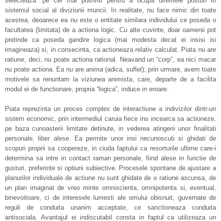
selecteaza” pe cei mai potriviti pentru a ocupa diferitele posturi in
sistemul social al diviziunii muncii. In realitate, nu face nimic din toate
acestea, deoarece ea nu este o entitate similara individului ce poseda o
facultatea (limitata) de a actiona logic. Cu alte cuvinte, doar oamenii pot
pretinde ca poseda gandire logica (mai modesta decat ei insisi isi
imagineaza) si, in consecinta, ca actioneaza relativ calculat. Piata nu are
ratiune, deci, nu poate actiona rational. Neavand un “corp”, ea nici macar
nu poate actiona. Ea nu are
anima
(adica, suflet); prin urmare, avem toate
motivele sa renuntam la viziunea animista, care, departe de a facilita
modul ei de functionare, propria “logica”, induce in eroare.
Piata reprezinta un proces complex de interactiune a indivizilor dintr-un
sistem economic, prin intermediul caruia fiece ins incearca sa actioneze,
pe baza cunoasterii limitate detinute, in vederea atingerii unor finalitati
personale, liber alese. Ea permite unor insi necunoscuti si ghidati de
scopuri proprii sa coopereze, in ciuda faptului ca resorturile ultime care-i
determina sa intre in contact raman personale, fiind alese in functie de
gusturi, preferinte si optiuni subiective. Procesele spontane de ajustare a
planurilor individuale de actiune nu sunt ghidate de o ratiune ascunsa, de
un plan imaginat de vreo minte omniscienta, omnipotenta si, eventual,
binevoitoare, ci de interesele lumesti ale omului obisnuit, guvernate de
reguli de conduita unanim acceptate, ce sanctioneaza conduita
antisociala. Avantajul ei indiscutabil consta in faptul ca utilizeaza un